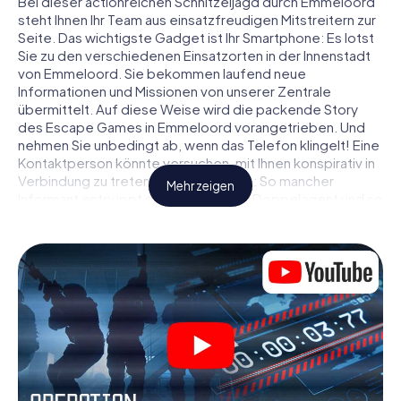
Bei dieser actionreichen Schnitzeljagd durch Emmeloord
steht Ihnen Ihr Team aus einsatzfreudigen Mitstreitern zur
Seite. Das wichtigste Gadget ist Ihr Smartphone: Es lotst
Sie zu den verschiedenen Einsatzorten in der Innenstadt
von Emmeloord. Sie bekommen laufend neue
Informationen und Missionen von unserer Zentrale
übermittelt. Auf diese Weise wird die packende Story
des Escape Games in Emmeloord vorangetrieben. Und
nehmen Sie unbedingt ab, wenn das Telefon klingelt! Eine
Kontaktperson könnte versuchen, mit Ihnen konspirativ in
Verbindung zu treten … Doch Vorsicht: So mancher
Mehr zeigen
Informant entpuppt sich als dubioser Doppelagent und so
manche Information als bewusst gelegte falsche Fährte.
Seien Sie auf der Hut, ziehen Sie die richtigen Schlüsse
und vor allem: Vertrauen Sie niemandem!
Anders als in einem klassischen Escape Room in
Emmeloord sind Sie also nicht in ein Zimmer eingesperrt,
aus dem Sie sich in einem vorgegebenen Zeitfenster
befreien müssen. Diese Smartphone Schnitzeljagd erklärt
ganz Emmeloord zu Ihrem persönlichen Spielfeld! Die
technische Voraussetzung für Ihr Agentenabenteuer in
Emmeloord: Ein Smartphone mit Zugang ins mobile