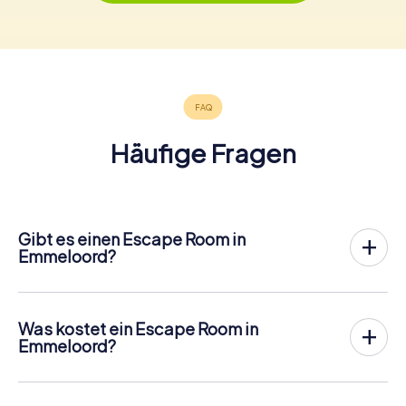
Häufige Fragen
Gibt es einen Escape Room in
Emmeloord?
In Emmeloord gibt es jetzt die Möglichkeit, ein
Outdoor
Escape Game in der Innenstadt von Emmeloord
zu
spielen!
Was kostet ein Escape Room in
Anders als bei einem klassischen Escape Room, bei dem
Emmeloord?
die Spieler in einen kleinen Raum eingesperrt werden,
Ein Indoor Escape Room kostet für gewöhnlich pauschal
findet das myCityHunt Outdoor Escape Game in
zwischen 90 und 150 für 2 bis 6 Personen.
Emmeloord an der frischen Luft statt. Ähnlich wie bei einer