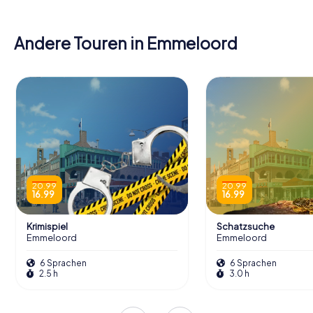
Andere Touren in Emmeloord
20.99
20.99
16.99
16.99
Krimispiel
Schatzsuche
Emmeloord
Emmeloord
6 Sprachen
6 Sprachen
2.5 h
3.0 h