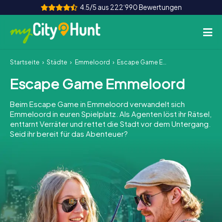
4.5/5 aus 222‘990 Bewertungen
Startseite
Städte
Emmeloord
Escape Game Emmeloord
So funktioniert's
Escape Game Emmeloord
Städte
Beim Escape Game in Emmeloord verwandelt sich
Touren
Emmeloord in euren Spielplatz. Als Agenten löst ihr Rätsel,
enttarnt Verräter und rettet die Stadt vor dem Untergang.
Seid ihr bereit für das Abenteuer?
Teamevent
Tickets
INT
AT
CH
DE
ES
FR
UK
IE
IT
NL