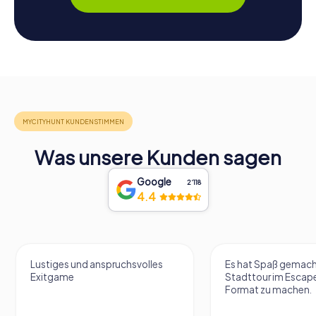
Was unsere Kunden sagen
Google
2‘118
4.4
Es hat Spaß gemacht, eine
Es hat super Spaß 
Stadttour im Escape-Game-
heute das erste Mal 
Format zu machen.
definitiv nicht das l