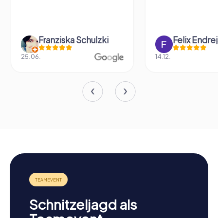
Felix Endrejat
Katharina K
14.12.
03.08.
Schnitzeljagd als