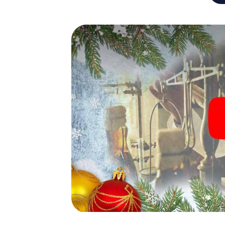
von Emsdetten einlegen – z.B. auf einem We
Glühwein oder Kinderpunsch zur Stärkung – 
Emsdetten der Weihnachtsschatz auf Sie w
Eine spannende Option für 
Emsdetten
Das myCityHunt X-Mas Adventure eignet sic
Weihnachtsfeier in Emsdetten: So kann eine
Programm Ihrer Weihnachtsfeier in Emsdett
Weihnachtsmarkt von Emsdetten wird mit de
bietet die Smartphone Schnitzeljagd alles 
Emsdetten erwartet: Spaß, Teambuilding u
Gönnen Sie Ihren Kollegen also einen unver
unser X-Mas Adventure als Programmpunkt I