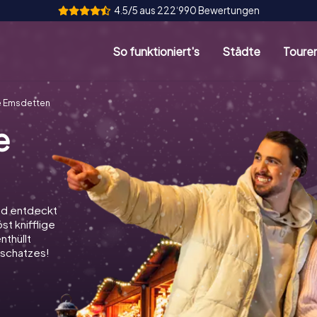
4.5/5 aus 222‘990 Bewertungen
So funktioniert's
Städte
Toure
e Emsdetten
e
nd entdeckt
st knifflige
nthüllt
schatzes!