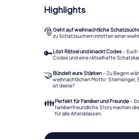
Highlights
🎅
Geht auf weihnachtliche Schatzsuch
zu Schatzsuchern inmitten einer weih
🔑
Löst Rätsel und knackt Codes
– Euch 
Codes und eine rätselhafte Schatzka
🤝
Bündelt eure Stärken
– Zu Beginn wähl
weihnachtlichen Motto. Sternsinger, 
ist deine?
👪
Perfekt für Familien und Freunde
– Ei
familienfreundliche Story machen d
für alle Altersklassen.