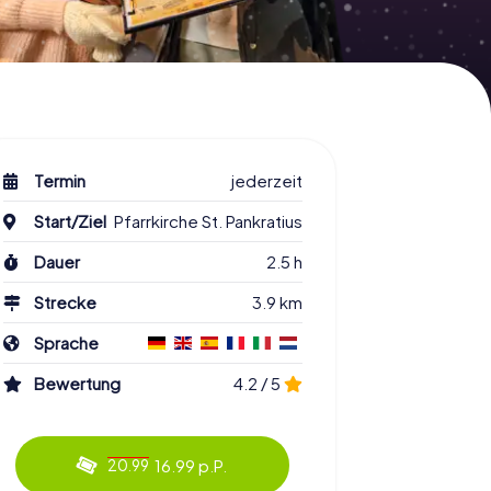
Termin
jederzeit
Start/Ziel
Pfarrkirche St. Pankratius
Dauer
2.5 h
Strecke
3.9 km
Sprache
Bewertung
4.2 / 5
16.99 p.P.
20.99