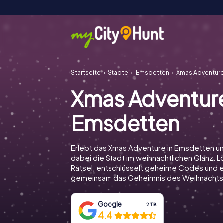
Startseite
Städte
Emsdetten
Xmas Adventur
Xmas Adventur
Emsdetten
Erlebt das Xmas Adventure in Emsdetten u
dabei die Stadt im weihnachtlichen Glanz. Lö
Rätsel, entschlüsselt geheime Codes und e
gemeinsam das Geheimnis des Weihnachts
Google
2‘118
4.4