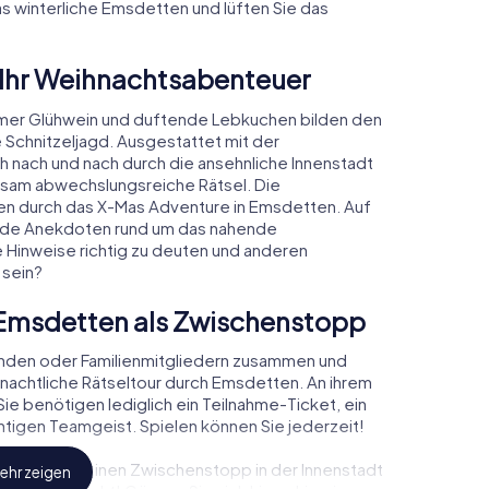
as winterliche Emsdetten und lüften Sie das
 Ihr Weihnachtsabenteuer
mer Glühwein und duftende Lebkuchen bilden den
 Schnitzeljagd. Ausgestattet mit der
ch nach und nach durch die ansehnliche Innenstadt
sam abwechslungsreiche Rätsel. Die
den durch das X-Mas Adventure in Emsdetten. Auf
rende Anekdoten rund um das nahende
e Hinweise richtig zu deuten und anderen
 sein?
Emsdetten als Zwischenstopp
unden oder Familienmitgliedern zusammen und
achtliche Rätseltour durch Emsdetten. An ihrem
ie benötigen lediglich ein Teilnahme-Ticket, ein
tigen Teamgeist. Spielen können Sie jederzeit!
, können Sie einen Zwischenstopp in der Innenstadt
ehr zeigen