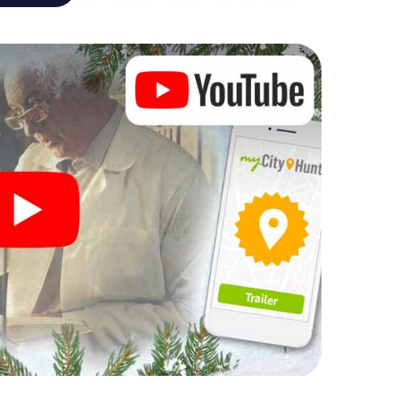
ihnachtsmarkt! Gönnen Sie sich hier ruhig einen
doch vergessen Sie nicht, dass irgendwo in
artet!
Ihre Weihnachtsfeier in
h auch hervorragend als Programmpunkt Ihrer
 interaktive Schnitzeljagd das gastronomische
en ergänzen. Und auch ein Ausflug zum
m X-Mas Adventure zu einem Highlight. Schließlich
was man von einer perfekten Weihnachtsfeier in
nd eine stimmungsvolle Weihnachtsthematik.
gesslichen Ausklang des Jahres und planen Sie
hrer Weihnachtsfeier in Emsdetten ein!