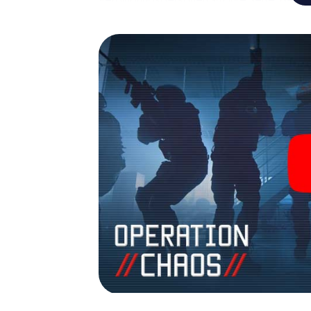
Team mit allen Wassern gewaschen sein, um
James Bond und Co. werden Sie jedoch nicht 
Team im Highscore von Enghien und erhalten
Das myCityHunt Escape Game macht Enghien 
Holen Sie sich Ihre Tickets in die Welt de
Enghien in einen Outdoor Escape Room!