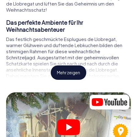
de Llobregat und lüften Sie das Geheimnis um den
Weihnachtsschatz!
Das perfekte Ambiente für Ihr
Weihnachtsabenteuer
Das festlich geschmückte Esplugues de Llobregat,
warmer Glühwein und duftende Lebkuchen bilden den
stimmigen Rahmen für diese weihnachtliche
Schnitzeljagd. Ausgestattet mit der geheimnisvollen
Schatzkarte spielen Sie sich nach und nach durch die
ansehnliche Innenstadt von Esplugues de Llobregat.
Mehr zeigen
Dabei meistern Sie gemeinsam abwechslungsreiche
Rätsel. Die Weihnachtsthematik zieht sich als roter Faden
durch das X-Mas Adventure in Esplugues de Llobregat.
Auf spielerische Weise erfahren Sie faszinierende
Anekdoten rund um das nahende Weihnachtsfest. Wird
es Ihnen gelingen, die Hinweise richtig zu deuten und
anderen Schatzsuchern stets einen Schritt voraus zu sein?
Der Weihnachtsmarkt von Esplugues de
Llobregat als Zwischenstopp