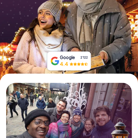
Tickets buchen
Gutscheine bestellen
Google
2‘122
4.4