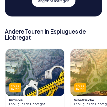
Angebot anfragen
Andere Touren in Esplugues de
Llobregat
20.99
20.99
16.99
16.99
Krimispiel
Schatzsuche
Esplugues de Llobregat
Esplugues de Llobreg