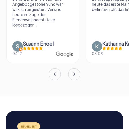
Angebot gestoßen und war
heute das erste Mal 
wirklich begeistert. Wir sind
definitiv nicht das le
heute im Zuge der
Firmenweihnachtsfeier
losgezogen...
Susann Engel
Katharina K
04.12.
03.08.