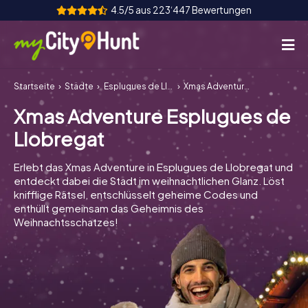
4.5/5 aus 223‘447 Bewertungen
Startseite
Städte
Esplugues de Llobregat
Xmas Adventure Esplugues de Llobregat
So funktioniert's
Xmas Adventure Esplugues de
Städte
Llobregat
Touren
Erlebt das Xmas Adventure in Esplugues de Llobregat und
entdeckt dabei die Stadt im weihnachtlichen Glanz. Löst
Teamevent
knifflige Rätsel, entschlüsselt geheime Codes und
enthüllt gemeinsam das Geheimnis des
Tickets
Weihnachtsschatzes!
INT
AT
CH
DE
ES
FR
UK
IE
IT
NL