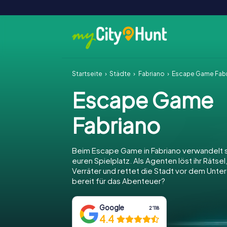
Startseite
Städte
Fabriano
Escape Game Fab
Escape Game
Fabriano
Beim Escape Game in Fabriano verwandelt si
euren Spielplatz. Als Agenten löst ihr Rätsel
Verräter und rettet die Stadt vor dem Unter
bereit für das Abenteuer?
Google
2‘118
4.4