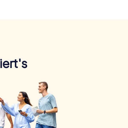
ert's