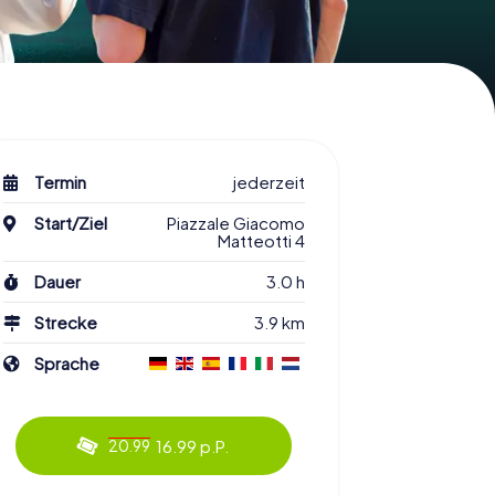
Termin
jederzeit
Start/Ziel
Piazzale Giacomo
Matteotti 4
Dauer
3.0 h
Strecke
3.9 km
Sprache
16.99 p.P.
20.99