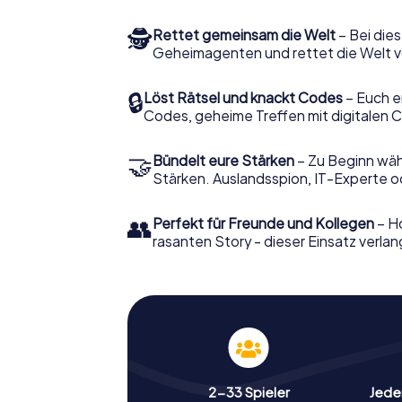
🕵
Rettet gemeinsam die Welt
– Bei dies
Geheimagenten und rettet die Welt v
🔒
Löst Rätsel und knackt Codes
– Euch e
Codes, geheime Treffen mit digitalen C
🤝
Bündelt eure Stärken
– Zu Beginn wähl
Stärken. Auslandsspion, IT-Experte od
👥
Perfekt für Freunde und Kollegen
– Ho
rasanten Story - dieser Einsatz verlan
2-33 Spieler
Jeder