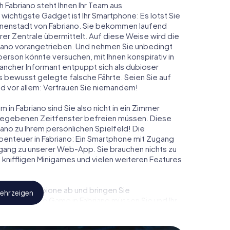
h Fabriano steht Ihnen Ihr Team aus
 wichtigste Gadget ist Ihr Smartphone: Es lotst Sie
Innenstadt von Fabriano. Sie bekommen laufend
er Zentrale übermittelt. Auf diese Weise wird die
ano vorangetrieben. Und nehmen Sie unbedingt
person könnte versuchen, mit Ihnen konspirativ in
ancher Informant entpuppt sich als dubioser
 bewusst gelegte falsche Fährte. Seien Sie auf
und vor allem: Vertrauen Sie niemandem!
in Fabriano sind Sie also nicht in ein Zimmer
rgegebenen Zeitfenster befreien müssen. Diese
ano zu Ihrem persönlichen Spielfeld! Die
benteuer in Fabriano: Ein Smartphone mit Zugang
 Zugang zu unserer Web-App. Sie brauchen nichts zu
s, kniffligen Minigames und vielen weiteren Features
eindliche Spione ab und bringen Sie
ehr zeigen
iesem Escape Game in Fabriano müssen Sie und Ihr
 die Bösewichte aufzuhalten. Im Gegensatz zu
zu stillen Helden: Sie verewigen sich mit Ihrem