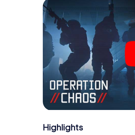
Team im Highscore von Fabriano und erhalten
Das myCityHunt Escape Game macht Fabriano
Holen Sie sich Ihre Tickets in die Welt de
Fabriano in einen Outdoor Escape Room!
Highlights