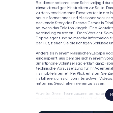
Bei dieser actionreichen Schnitzeljagd durc
einsatzfreudigen Mitstreitern zur Seite. Das
zu den verschiedenen Einsatzorten in der 
neue Informationen und Missionen von unser
packende Story des Escape Games in Fabri
ab, wenn das Telefon klingelt! Eine Kontakt
Verbindung zu treten … Doch Vorsicht: So m
Doppelagent und so manche Information als
der Hut, ziehen Sie die richtigen Schlüsse 
Anders als in einem klassischen Escape Room 
eingesperrt, aus dem Sie sich in einem vo
Smartphone Schnitzeljagd erklärt ganz Fabri
technische Voraussetzung für Ihr Agentena
ins mobile Internet. Per Klick erhalten Sie
installieren, um sich von interaktiven Video
mitten ins Geschehen ziehen zu lassen.
Arbeiten Sie im Team zusammen, hören Sie f
M
Verbindungspersonen auf Ihre Seite. Bei d
Team mit allen Wassern gewaschen sein, um
James Bond und Co. werden Sie jedoch nicht 