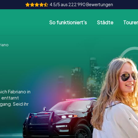
4.5/5 aus 222‘990 Bewertungen
So funktioniert's
Städte
Toure
riano
ch Fabriano in
, enttarnt
gang. Seid ihr