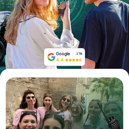
Tickets buchen
Gutscheine bestellen
Google
2‘118
4.4