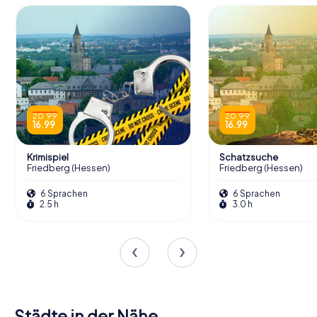
20.99
20.99
16.99
16.99
Krimispiel
Schatzsuche
Friedberg (Hessen)
Friedberg (Hessen)
6 Sprachen
6 Sprachen
2.5 h
3.0 h
Städte in der Nähe