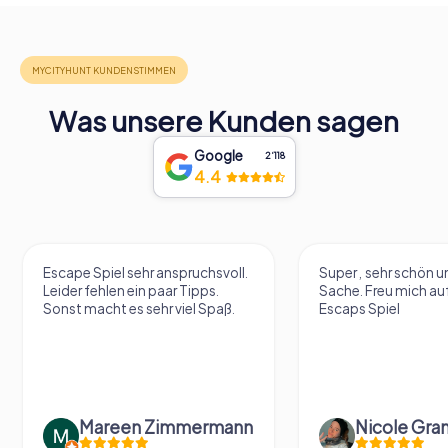
Was unsere Kunden sagen
Google
2‘118
4.4
Escape Spiel sehr anspruchsvoll.
Super , sehr schön un
Leider fehlen ein paar Tipps.
Sache. Freu mich au
Sonst macht es sehr viel Spaß.
Escaps Spiel
Mareen Zimmermann
Nicole Gra