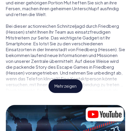
und einer gehörigen Portion Mut heften Sie sich an ihre
Fersen, machen ihren geheimen Unterschlupf ausfindig
und retten die Welt.
Bei dieser actionreichen Schnitzeljagd durch Friedberg
(Hessen) steht Ihnen Ihr Team aus einsatzfreudigen
Mitstreitern zur Seite. Das wichtigste Gadget ist Ihr
Smartphone: Es lotst Sie zu den verschiedenen
Einsatzorten in der Innenstadt von Friedberg (Hessen). Sie
bekommen laufend neue Informationen und Missionen
von unserer Zentrale übermittelt. Auf diese Weise wird
die packende Story des Escape Games in Friedberg
(Hessen) vorangetrieben. Und nehmen Sie unbedingt ab,
wenn das Telefon klingelt! Eine Kontaktperson könnte
versuchen, mit Ihnen konspirativ in Verbindung zu treten …
Mehr zeigen
Doch Vorsicht: So mancher Informant entpuppt sich als
dubioser Doppelagent und so manche Information als
bewusst gelegte falsche Fährte. Seien Sie auf der Hut,
ziehen Sie die richtigen Schlüsse und vor allem: Vertrauen
Sie niemandem!
Anders als in einem klassischen Escape Room in Friedberg