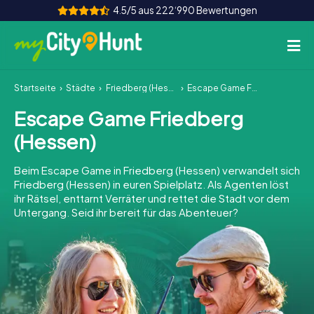
4.5/5 aus 222‘990 Bewertungen
Startseite
Städte
Friedberg (Hessen)
Escape Game Friedberg (Hessen)
So funktioniert's
Escape Game Friedberg
Städte
(Hessen)
Touren
Beim Escape Game in Friedberg (Hessen) verwandelt sich
Friedberg (Hessen) in euren Spielplatz. Als Agenten löst
Teamevent
ihr Rätsel, enttarnt Verräter und rettet die Stadt vor dem
Untergang. Seid ihr bereit für das Abenteuer?
Tickets
INT
AT
CH
DE
ES
FR
UK
IE
IT
NL