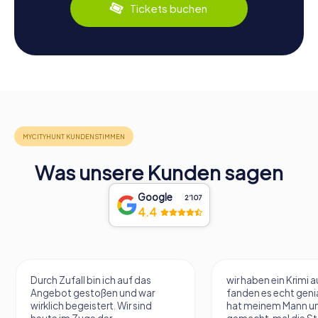
Tickets buchen
Was unsere Kunden sagen
Google
2‘107
4.4
Durch Zufall bin ich auf das
wir haben ein Krimi 
Angebot gestoßen und war
fanden es echt geni
wirklich begeistert. Wir sind
hat meinem Mann un