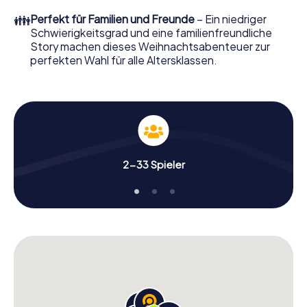
perfekten Weihnachtsfeier in Fujisawa erwartet: Spaß,
👪
Perfekt für Familien und Freunde
– Ein niedriger
Teambuilding und eine stimmungsvolle
Schwierigkeitsgrad und eine familienfreundliche
Weihnachtsthematik. Gönnen Sie Ihren Kollegen also
Story machen dieses Weihnachtsabenteuer zur
einen unvergesslichen Ausklang des Jahres und planen Sie
perfekten Wahl für alle Altersklassen.
unser X-Mas Adventure als Programmpunkt Ihrer
Weihnachtsfeier in Fujisawa ein!
2-33 Spieler