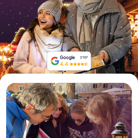
Tickets buchen
Gutscheine bestellen
Google
2‘107
4.4