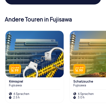
Andere Touren in Fujisawa
20.99
20.99
16.99
16.99
Krimispiel
Schatzsuche
Fujisawa
Fujisawa
6 Sprachen
6 Sprachen
2.5 h
3.0 h