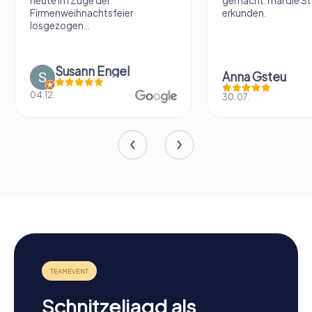
heute im Zuge der
gemacht. mal die S
Firmenweihnachtsfeier
erkunden.
losgezogen...
Susann Engel
Anna Gsteu
04.12.
30.07.
Schnitzeljagd als