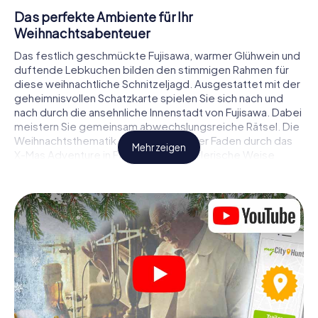
Das perfekte Ambiente für Ihr
Weihnachtsabenteuer
Das festlich geschmückte Fujisawa, warmer Glühwein und
duftende Lebkuchen bilden den stimmigen Rahmen für
diese weihnachtliche Schnitzeljagd. Ausgestattet mit der
geheimnisvollen Schatzkarte spielen Sie sich nach und
nach durch die ansehnliche Innenstadt von Fujisawa. Dabei
meistern Sie gemeinsam abwechslungsreiche Rätsel. Die
Weihnachtsthematik zieht sich als roter Faden durch das
Mehr zeigen
X-Mas Adventure in Fujisawa. Auf spielerische Weise
erfahren Sie faszinierende Anekdoten rund um das
nahende Weihnachtsfest. Wird es Ihnen gelingen, die
Hinweise richtig zu deuten und anderen Schatzsuchern
stets einen Schritt voraus zu sein?
Der Weihnachtsmarkt von Fujisawa als
Zwischenstopp
Stellen Sie ein kompetentes Team aus Freunden oder
Familienmitgliedern zusammen und begeben Sie sich
gemeinsam auf eine weihnachtliche Rätseltour durch