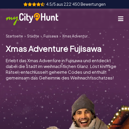
4.5/5 aus 222‘450 Bewertungen
Startseite
Städte
Fujisawa
Xmas Adventure Fujisawa
So funktioniert's
Xmas Adventure Fujisawa
Städte
Erlebt das Xmas Adventure in Fujisawa und entdeckt
Touren
dabei die Stadt im weihnachtlichen Glanz. Löst knifflige
Rätsel, entschlüsselt geheime Codes und enthüllt
gemeinsam das Geheimnis des Weihnachtsschatzes!
Teamevent
Tickets
INT
AT
CH
DE
ES
FR
UK
IE
IT
NL