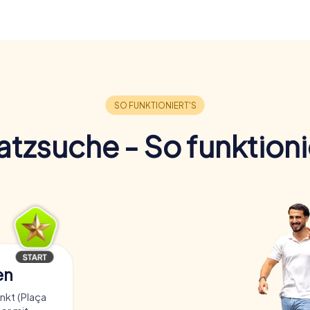
tzsuche - So funktioni
en
kt (Plaça