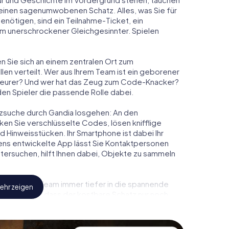
m einen sagenumwobenen Schatz. Alles, was Sie für
nötigen, sind ein Teilnahme-Ticket, ein
m unerschrockener Gleichgesinnter. Spielen
en Sie sich an einem zentralen Ort zum
en verteilt. Wer aus Ihrem Team ist ein geborener
eurer? Und wer hat das Zeug zum Code-Knacker?
eden Spieler die passende Rolle dabei.
hatzsuche durch Gandia losgehen: An den
ken Sie verschlüsselte Codes, lösen knifflige
Hinweisstücken. Ihr Smartphone ist dabei Ihr
ens entwickelte App lässt Sie Kontaktpersonen
tersuchen, hilft Ihnen dabei, Objekte zu sammeln
 Sie und Ihr Team immer tiefer in die spannende
ehr zeigen
feststellen, dass der kostbare Schatz nur noch