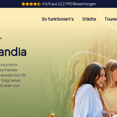
4.5/5 aus 222‘990 Bewertungen
So funktioniert's
Städte
Toure
a
andia
zsuche in
ze Familie
einsam löst ihr
 folgt einer
 Ecken von