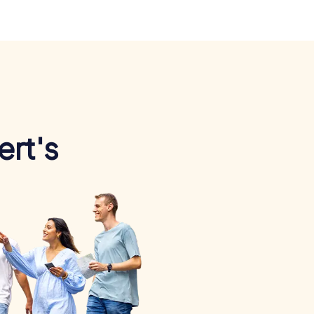
ert's