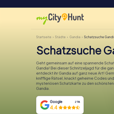
Startseite
Städte
Gandia
Schatzsuche Gandi
Schatzsuche G
Geht gemeinsam auf eine spannende Schat
Gandia! Bei dieser Schnitzeljagd für die gan
entdeckt ihr Gandia auf ganz neue Art! Gem
knifflige Rätsel, knackt geheime Codes und
mysteriösen Schatzkarte zu den schönsten
Gandia.
Google
2‘118
4.4