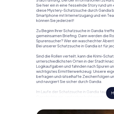
Sie hier ein in eine fesselnde Story rund u
diese Mystery-Schatzsuche durch Gandia be
Smartphone mit Internetzugang und ein Tea
können Sie jederzeit!
Zu Beginn Ihrer Schatzsuche in Gandia treff
gemeinsamen Briefing. Dann werden die Roll
Spurensucher? Wer ein waschechter Abent
Bei unserer Schatzsuche in Gandia ist für j
Sind die Rollen verteilt, kann die Krimi-Sc
unterschiedlichsten Orten in der Stadt knac
Logikaufgaben und fahnden nach Spuren und 
wichtigstes Ermittlerwerkzeug: Unsere eig
befragen und rätselhafte Zeichenfolgen un
und navigiert Sie sicher durch Gandia.
Im Laufe der Schatzsuche in Gandia tauchen
M
Geschichte ein, und schon bald werden Sie 
wenige Schritte entfernt ist.