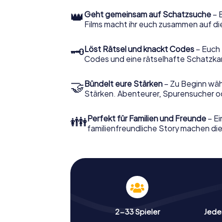
👑
Geht gemeinsam auf Schatzsuche
– 
Films macht ihr euch zusammen auf di
🗝
Löst Rätsel und knackt Codes
– Euch 
Codes und eine rätselhafte Schatzka
🤝
Bündelt eure Stärken
– Zu Beginn wähl
Stärken. Abenteurer, Spurensucher ode
👪
Perfekt für Familien und Freunde
– Ei
familienfreundliche Story machen dies
2-33 Spieler
Jeder