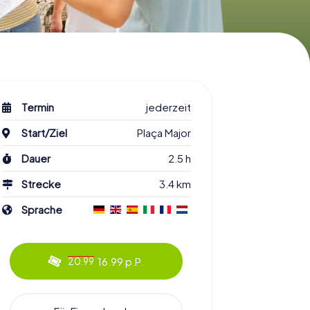
Termin
jederzeit
Start/Ziel
Plaça Major
Dauer
2.5 h
Strecke
3.4 km
Sprache
16.99 p.P.
20.99