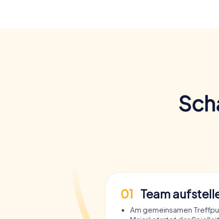
Scha
01
Team aufstell
Am gemeinsamen Treffpun