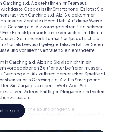
 Garching a.d. Alz steht Ihnen Ihr Team aus
 wichtigste Gadget ist Ihr Smartphone: Es lotst Sie
nnenstadt von Garching a.d. Alz. Sie bekommen
on unserer Zentrale übermittelt. Auf diese Weise
 in Garching a.d. Alz vorangetrieben. Und nehmen
t! Eine Kontaktperson könnte versuchen, mit Ihnen
Vorsicht: So mancher Informant entpuppt sich als
ation als bewusst gelegte falsche Fährte. Seien
chlüsse und vor allem: Vertrauen Sie niemandem!
n Garching a.d. Alz sind Sie also nicht in ein
einem vorgegebenen Zeitfenster befreien müssen.
 Garching a.d. Alz zu Ihrem persönlichen Spielfeld!
enabenteuer in Garching a.d. Alz: Ein Smartphone
rhalten Sie Zugang zu unserer Web-App. Sie
 interaktiven Videos, kniffligen Minigames und vielen
hen zu lassen.
eindliche Spione ab und bringen Sie
ehr zeigen
iesem Escape Game in Garching a.d. Alz müssen Sie
sein, um die Bösewichte aufzuhalten. Im Gegensatz
ht zu stillen Helden: Sie verewigen sich mit Ihrem