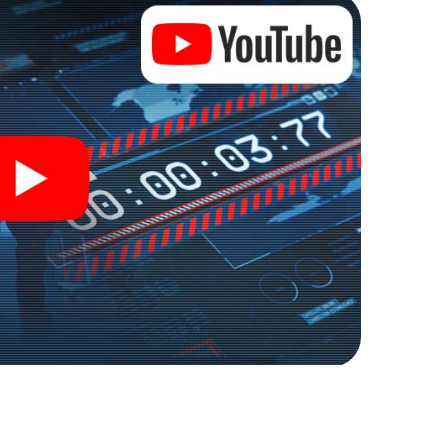
d erhalten Zugang zu Ihrer ganz persönlichen
 macht Garching a.d. Alz zu Ihrem ganz
ich Ihre Tickets in die Welt der Spionage und
g a.d. Alz in einen Outdoor Escape Room!