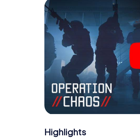
Team im Highscore von Garching a.d. Alz un
Bildergalerie. Das myCityHunt Escape Game
persönlichen Erlebnisspielplatz. Holen Sie s
Geheimagenten und verwandeln Sie Garchin
Highlights