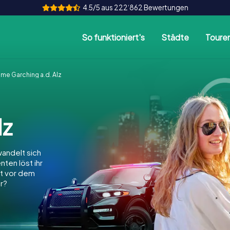
4.5/5 aus 222‘862 Bewertungen
So funktioniert's
Städte
Toure
me Garching a.d. Alz
lz
andelt sich
nten löst ihr
dt vor dem
r?