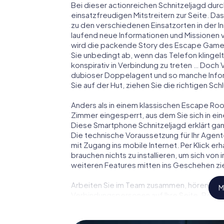
Bei dieser actionreichen Schnitzeljagd durch
einsatzfreudigen Mitstreitern zur Seite. Das
zu den verschiedenen Einsatzorten in der I
laufend neue Informationen und Missionen v
wird die packende Story des Escape Games
Sie unbedingt ab, wenn das Telefon klingel
konspirativ in Verbindung zu treten … Doch 
dubioser Doppelagent und so manche Inform
Sie auf der Hut, ziehen Sie die richtigen S
Anders als in einem klassischen Escape Room i
Zimmer eingesperrt, aus dem Sie sich in 
Diese Smartphone Schnitzeljagd erklärt ganz
Die technische Voraussetzung für Ihr Agent
mit Zugang ins mobile Internet. Per Klick e
brauchen nichts zu installieren, um sich von
weiteren Features mitten ins Geschehen zie
Arbeiten Sie im Team zusammen, hören Sie f
M
Verbindungspersonen auf Ihre Seite. Bei d
und Ihr Team mit allen Wassern gewaschen 
zu James Bond und Co. werden Sie jedoch nic