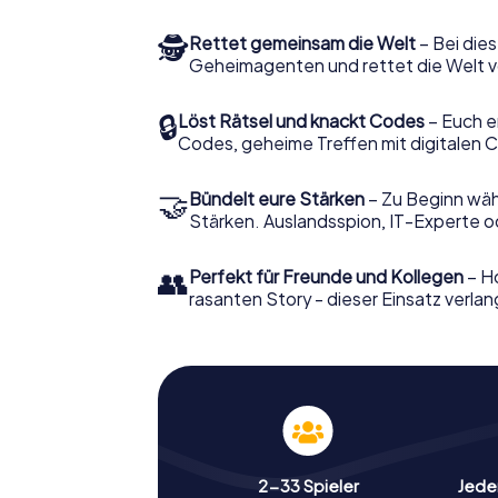
🕵
Rettet gemeinsam die Welt
– Bei dies
Geheimagenten und rettet die Welt v
🔒
Löst Rätsel und knackt Codes
– Euch e
Codes, geheime Treffen mit digitalen C
🤝
Bündelt eure Stärken
– Zu Beginn wähl
Stärken. Auslandsspion, IT-Experte od
👥
Perfekt für Freunde und Kollegen
– Ho
rasanten Story - dieser Einsatz verlan
2-33 Spieler
Jeder