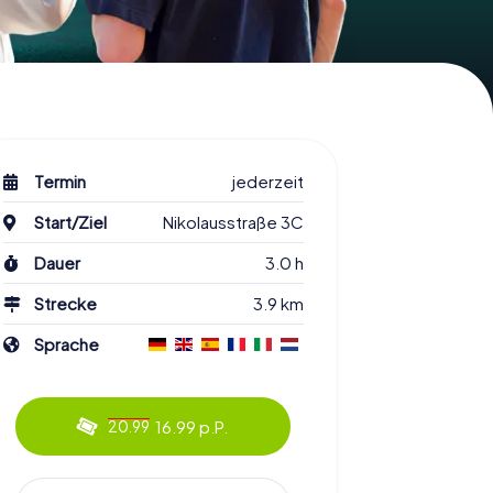
Termin
jederzeit
Start/Ziel
Nikolausstraße 3C
Dauer
3.0 h
Strecke
3.9 km
Sprache
16.99 p.P.
20.99