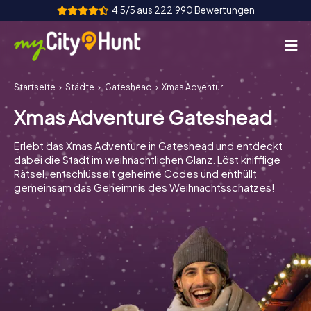
4.5/5 aus 222‘990 Bewertungen
Startseite
Städte
Gateshead
Xmas Adventure Gateshead
So funktioniert's
Xmas Adventure Gateshead
Städte
Erlebt das Xmas Adventure in Gateshead und entdeckt
Touren
dabei die Stadt im weihnachtlichen Glanz. Löst knifflige
Rätsel, entschlüsselt geheime Codes und enthüllt
gemeinsam das Geheimnis des Weihnachtsschatzes!
Teamevent
Tickets
INT
AT
CH
DE
ES
FR
UK
IE
IT
NL