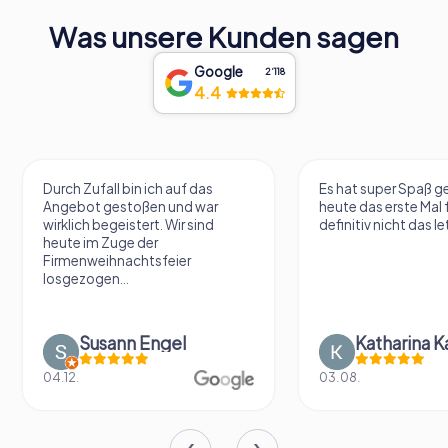
Was unsere Kunden sagen
Google
2‘118
4.4
Durch Zufall bin ich auf das
Es hat super Spaß 
Angebot gestoßen und war
heute das erste Mal 
wirklich begeistert. Wir sind
definitiv nicht das le
heute im Zuge der
Firmenweihnachtsfeier
losgezogen...
Susann Engel
Katharina K
04.12.
03.08.