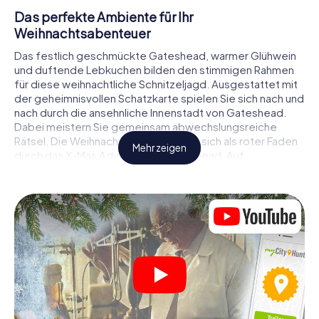
Das perfekte Ambiente für Ihr
Weihnachtsabenteuer
Das festlich geschmückte Gateshead, warmer Glühwein
und duftende Lebkuchen bilden den stimmigen Rahmen
für diese weihnachtliche Schnitzeljagd. Ausgestattet mit
der geheimnisvollen Schatzkarte spielen Sie sich nach und
nach durch die ansehnliche Innenstadt von Gateshead.
Dabei meistern Sie gemeinsam abwechslungsreiche
Rätsel. Die Weihnachtsthematik zieht sich als roter Faden
Mehr zeigen
durch das X-Mas Adventure in Gateshead. Auf
spielerische Weise erfahren Sie faszinierende Anekdoten
rund um das nahende Weihnachtsfest. Wird es Ihnen
gelingen, die Hinweise richtig zu deuten und anderen
Schatzsuchern stets einen Schritt voraus zu sein?
Der Weihnachtsmarkt von Gateshead als
Zwischenstopp
Stellen Sie ein kompetentes Team aus Freunden oder
Familienmitgliedern zusammen und begeben Sie sich
gemeinsam auf eine weihnachtliche Rätseltour durch