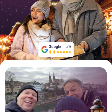
Tickets buchen
Gutscheine bestellen
Google
2‘118
4.4