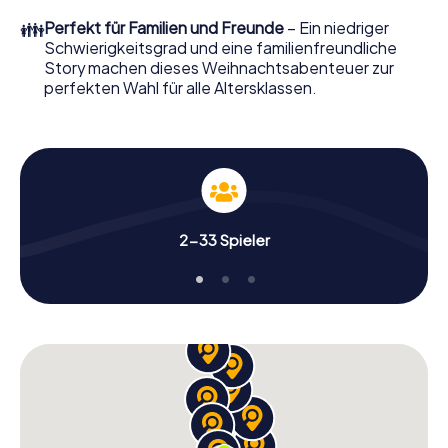
perfekten Weihnachtsfeier in Gateshead erwartet: Spaß,
👪
Perfekt für Familien und Freunde
– Ein niedriger
Teambuilding und eine stimmungsvolle
Schwierigkeitsgrad und eine familienfreundliche
Weihnachtsthematik. Gönnen Sie Ihren Kollegen also
Story machen dieses Weihnachtsabenteuer zur
einen unvergesslichen Ausklang des Jahres und planen Sie
perfekten Wahl für alle Altersklassen.
unser X-Mas Adventure als Programmpunkt Ihrer
Weihnachtsfeier in Gateshead ein!
2-33 Spieler