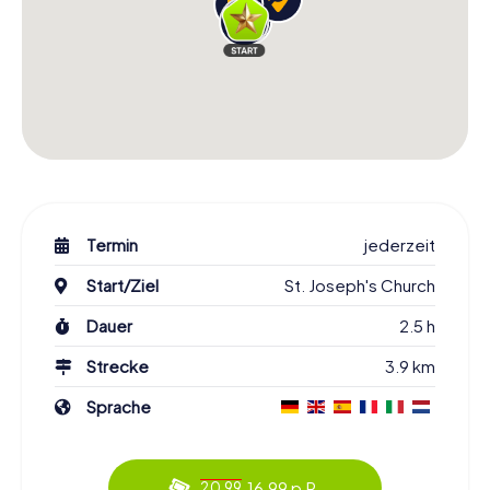
Termin
jederzeit
Start/Ziel
St. Joseph's Church
Dauer
2.5 h
Strecke
3.9 km
Sprache
16.99 p.P.
20.99