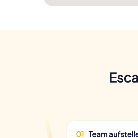
Esca
01
Team aufstell