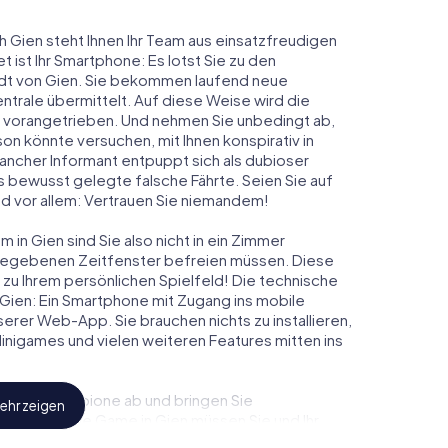
h Gien steht Ihnen Ihr Team aus einsatzfreudigen
t ist Ihr Smartphone: Es lotst Sie zu den
adt von Gien. Sie bekommen laufend neue
ntrale übermittelt. Auf diese Weise wird die
vorangetrieben. Und nehmen Sie unbedingt ab,
on könnte versuchen, mit Ihnen konspirativ in
ancher Informant entpuppt sich als dubioser
 bewusst gelegte falsche Fährte. Seien Sie auf
und vor allem: Vertrauen Sie niemandem!
in Gien sind Sie also nicht in ein Zimmer
rgegebenen Zeitfenster befreien müssen. Diese
 zu Ihrem persönlichen Spielfeld! Die technische
Gien: Ein Smartphone mit Zugang ins mobile
nserer Web-App. Sie brauchen nichts zu installieren,
 Minigames und vielen weiteren Features mitten ins
eindliche Spione ab und bringen Sie
ehr zeigen
iesem Escape Game in Gien müssen Sie und Ihr
 die Bösewichte aufzuhalten. Im Gegensatz zu