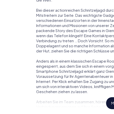
Bei dieser actionreichen Schnitzeljagd durc
Mitstreitern zur Seite. Das wichtigste Gadge
verschiedenen Einsatzorten in der Innenst
Informationen und Missionen von unserer Ze
packende Story des Escape Games in Gien 
wenn das Telefon klingelt! Eine Kontaktpers
Verbindung zu treten … Doch Vorsicht: So m
Doppelagent und so manche Information als
der Hut, ziehen Sie die richtigen Schlüsse 
Anders als in einem klassischen Escape Room 
eingesperrt, aus dem Sie sich in einem vo
Smartphone Schnitzeljagd erklärt ganz Gien
Voraussetzung für Ihr Agentenabenteuer in 
Internet. Per Klick erhalten Sie Zugang zu u
um sich von interaktiven Videos, kniffligen
Geschehen ziehen zu lassen.
Arbeiten Sie im Team zusammen, hören Sie f
M
Verbindungspersonen auf Ihre Seite. Bei d
Team mit allen Wassern gewaschen sein, um