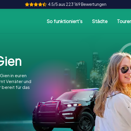
4.5/5 aus 223‘169 Bewertungen
So funktioniert's
Städte
Toure
Gien
Gien in euren
arnt Verräter und
 bereit für das