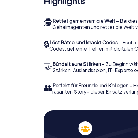
Highlights
🕵
Rettet gemeinsam die Welt
– Bei dies
Geheimagenten und rettet die Welt v
🔒
Löst Rätsel und knackt Codes
– Euch e
Codes, geheime Treffen mit digitalen C
🤝
Bündelt eure Stärken
– Zu Beginn wähl
Stärken. Auslandsspion, IT-Experte od
👥
Perfekt für Freunde und Kollegen
– Ho
rasanten Story - dieser Einsatz verlan