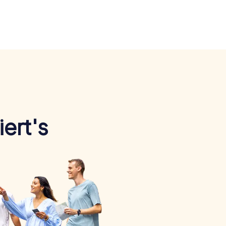
ert's