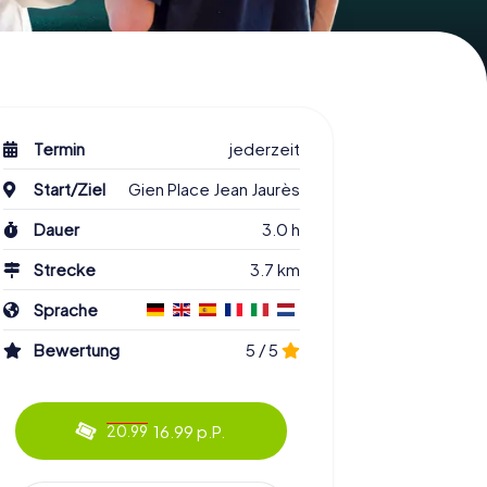
Termin
jederzeit
Start/Ziel
Gien Place Jean Jaurès
Dauer
3.0 h
Strecke
3.7 km
Sprache
Bewertung
5 / 5
16.99 p.P.
20.99