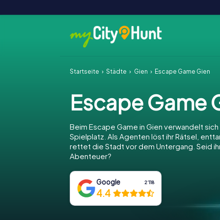
Startseite
Städte
Gien
Escape Game Gien
Escape Game 
Beim Escape Game in Gien verwandelt sich 
Spielplatz. Als Agenten löst ihr Rätsel, entt
rettet die Stadt vor dem Untergang. Seid ihr
Abenteuer?
Google
2‘118
4.4