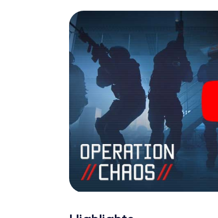
James Bond und Co. werden Sie jedoch nicht 
Team im Highscore von Gien und erhalten Zu
myCityHunt Escape Game macht Gien zu Ihre
sich Ihre Tickets in die Welt der Spionage
einen Outdoor Escape Room!