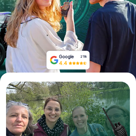
Tickets buchen
Gutscheine bestellen
Google
2‘118
4.4