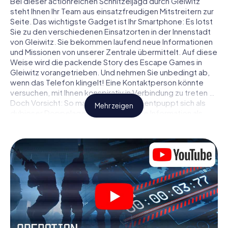
Bei dieser actionreichen Schnitzeljagd durch Gleiwitz
steht Ihnen Ihr Team aus einsatzfreudigen Mitstreitern zur
Seite. Das wichtigste Gadget ist Ihr Smartphone: Es lotst
Sie zu den verschiedenen Einsatzorten in der Innenstadt
von Gleiwitz. Sie bekommen laufend neue Informationen
und Missionen von unserer Zentrale übermittelt. Auf diese
Weise wird die packende Story des Escape Games in
Gleiwitz vorangetrieben. Und nehmen Sie unbedingt ab,
wenn das Telefon klingelt! Eine Kontaktperson könnte
versuchen, mit Ihnen konspirativ in Verbindung zu treten …
Doch Vorsicht: So mancher Informant entpuppt sich als
Mehr zeigen
dubioser Doppelagent und so manche Information als
bewusst gelegte falsche Fährte. Seien Sie auf der Hut,
ziehen Sie die richtigen Schlüsse und vor allem: Vertrauen
Sie niemandem!
Anders als in einem klassischen Escape Room in Gleiwitz
sind Sie also nicht in ein Zimmer eingesperrt, aus dem Sie
sich in einem vorgegebenen Zeitfenster befreien
müssen. Diese Smartphone Schnitzeljagd erklärt ganz
Gleiwitz zu Ihrem persönlichen Spielfeld! Die technische
Voraussetzung für Ihr Agentenabenteuer in Gleiwitz: Ein
Smartphone mit Zugang ins mobile Internet. Per Klick