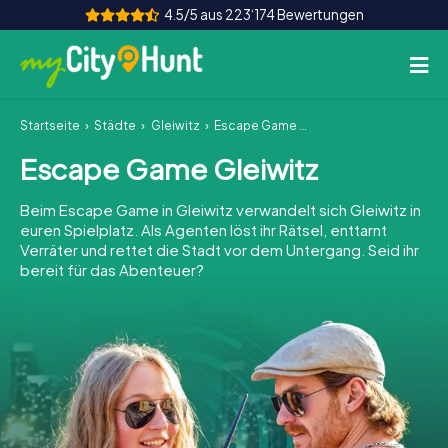
4.5/5 aus 223‘174 Bewertungen
Startseite
Städte
Gleiwitz
Escape Game Gleiwitz
So funktioniert's
Escape Game Gleiwitz
Städte
Beim Escape Game in Gleiwitz verwandelt sich Gleiwitz in
Touren
euren Spielplatz. Als Agenten löst ihr Rätsel, enttarnt
Verräter und rettet die Stadt vor dem Untergang. Seid ihr
bereit für das Abenteuer?
Teamevent
Tickets
INT
AT
CH
DE
ES
FR
UK
IE
IT
NL