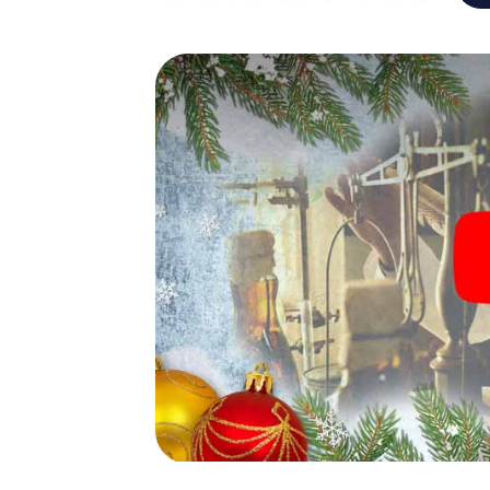
von Goslar einlegen – z.B. auf einem Weihna
Glühwein oder Kinderpunsch zur Stärkung – 
der Weihnachtsschatz auf Sie wartet!
Eine spannende Option für 
Das myCityHunt X-Mas Adventure eignet sic
Weihnachtsfeier in Goslar: So kann eine in
Programm Ihrer Weihnachtsfeier in Goslar e
Weihnachtsmarkt von Goslar wird mit dem X-
bietet die Smartphone Schnitzeljagd alles 
Goslar erwartet: Spaß, Teambuilding und 
Sie Ihren Kollegen also einen unvergesslic
Adventure als Programmpunkt Ihrer Weihnach