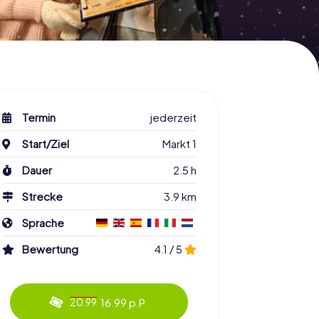
Termin
jederzeit
Start/Ziel
Markt 1
Dauer
2.5 h
Strecke
3.9 km
Sprache
Bewertung
4.1 / 5
16.99 p.P.
20.99