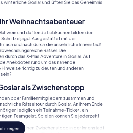
s winterliche Goslar und lüften Sie das Geheimnis
 Ihr Weihnachtsabenteuer
Glühwein und duftende Lebkuchen bilden den
 Schnitzeljagd. Ausgestattet mit der
ch nach und nach durch die ansehnliche Innenstadt
abwechslungsreiche Rätsel. Die
en durch das X-Mas Adventure in Goslar. Auf
rende Anekdoten rund um das nahende
e Hinweise richtig zu deuten und anderen
 sein?
Goslar als Zwischenstopp
unden oder Familienmitgliedern zusammen und
achtliche Rätseltour durch Goslar. An ihrem Ende
nötigen lediglich ein Teilnahme-Ticket, ein
tigen Teamgeist. Spielen können Sie jederzeit!
, können Sie einen Zwischenstopp in der Innenstadt
ehr zeigen