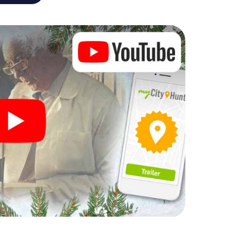
chtsmarkt! Gönnen Sie sich hier ruhig einen
doch vergessen Sie nicht, dass irgendwo in Goslar
Ihre Weihnachtsfeier in Goslar
h auch hervorragend als Programmpunkt Ihrer
teraktive Schnitzeljagd das gastronomische
rgänzen. Und auch ein Ausflug zum
Mas Adventure zu einem Highlight. Schließlich
was man von einer perfekten Weihnachtsfeier in
eine stimmungsvolle Weihnachtsthematik. Gönnen
hen Ausklang des Jahres und planen Sie unser X-Mas
tsfeier in Goslar ein!