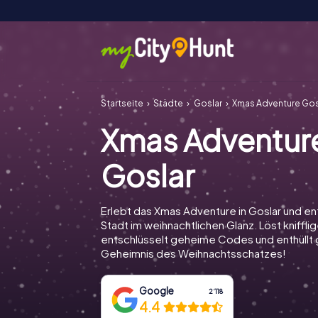
Startseite
Städte
Goslar
Xmas Adventure Gos
Xmas Adventur
Goslar
Erlebt das Xmas Adventure in Goslar und e
Stadt im weihnachtlichen Glanz. Löst knifflig
entschlüsselt geheime Codes und enthüll
Geheimnis des Weihnachtsschatzes!
Google
2‘118
4.4