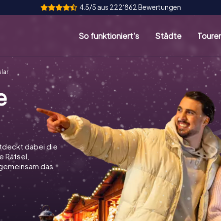
4.5/5 aus 222‘862 Bewertungen
So funktioniert's
Städte
Toure
lar
e
ntdeckt dabei die
e Rätsel,
t gemeinsam das