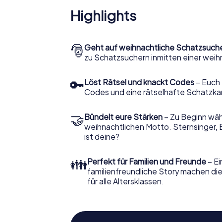
Highlights
🎅
Geht auf weihnachtliche Schatzsuch
zu Schatzsuchern inmitten einer weih
🔑
Löst Rätsel und knackt Codes
– Euch 
Codes und eine rätselhafte Schatzka
🤝
Bündelt eure Stärken
– Zu Beginn wähl
weihnachtlichen Motto. Sternsinger, 
ist deine?
👪
Perfekt für Familien und Freunde
– Ei
familienfreundliche Story machen d
für alle Altersklassen.