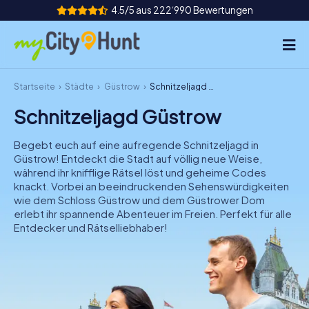
4.5/5 aus 222‘990 Bewertungen
Startseite
Städte
Güstrow
Schnitzeljagd Güstrow
So funktioniert's
Schnitzeljagd Güstrow
Städte
Begebt euch auf eine aufregende Schnitzeljagd in
Touren
Güstrow! Entdeckt die Stadt auf völlig neue Weise,
während ihr knifflige Rätsel löst und geheime Codes
knackt. Vorbei an beeindruckenden Sehenswürdigkeiten
Teamevent
wie dem Schloss Güstrow und dem Güstrower Dom
erlebt ihr spannende Abenteuer im Freien. Perfekt für alle
Tickets
Entdecker und Rätselliebhaber!
INT
AT
CH
DE
ES
FR
UK
IE
IT
NL