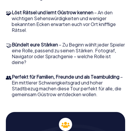
Güstrow erwartet
🧩
Löst Rätsel und lernt Güstrow kennen
– An den
wichtigen Sehenswürdigkeiten und weniger
Güstrow, bekannt für seine beeindruckenden Bauwerke
bekannten Ecken erwarten euch vor Ort knifflige
wie das
Schloss Güstrow
und den
Güstrower Dom
, bietet
Rätsel.
die perfekte Kulisse für eine spannende Schnitzeljagd.
Während du die Stadt erkundest, wirst du nicht nur an
🤝
diesen Sehenswürdigkeiten vorbeikommen, sondern
Bündelt eure Stärken
– Zu Beginn wählt jeder Spieler
auch an der
eine Rolle, passend zu seinen Stärken. Fotograf,
Pfarrkirche St. Marien
und der
Gertrudenkapelle
Navigator oder Sprachgenie – welche Rolle ist
. Die Aufgaben sind so gestaltet, dass
du dein Wissen über die Stadt erweiterst und gleichzeitig
deine?
Spaß hast. Ob du nun knifflige Rätsel löst oder spannende
Anekdoten erfährst – die
Stadtrallye Güstrow
wird dich
👥
Perfekt für Familien, Freunde und als Teambuilding
–
begeistern.
Ein mittlerer Schwierigkeitsgrad und hoher
Stadtbezug machen diese Tour perfekt für alle, die
gemeinsam Güstrow entdecken wollen.
Gut zu wissen
Während eurer Schnitzeljagd erfahrt ihr
nicht nur Fakten, sondern lernt auch
spannende Anekdoten kennen,
beispielsweise rund um die Entstehung