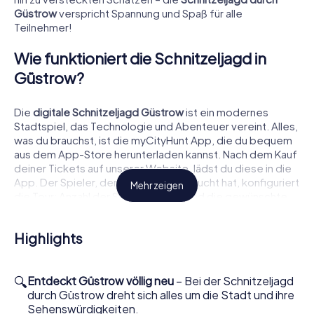
Güstrow
verspricht Spannung und Spaß für alle
Teilnehmer!
Wie funktioniert die Schnitzeljagd in
Güstrow?
Die
digitale Schnitzeljagd Güstrow
ist ein modernes
Stadtspiel, das Technologie und Abenteuer vereint. Alles,
was du brauchst, ist die myCityHunt App, die du bequem
aus dem App-Store herunterladen kannst. Nach dem Kauf
deiner Tickets auf unserer Website, lädst du diese in die
App. Der Spieler, der die Tickets gebucht hat, konfiguriert
Mehr zeigen
die Tour: Anzahl der Spieler, Teams und die gewünschte
Sprache. Ein Lobby-QR-Code wird generiert, den die
anderen Teilnehmer scannen, um der Lobby beizutreten.
Highlights
Jeder Spieler wählt eine Rolle – sei es Fotograf, Detektiv
oder Abenteurer – und erhält im Verlauf des Spiels
spezielle Herausforderungen. Bereit? Dann startet eure
🔍
Tour und lasst das Abenteuer beginnen!
Entdeckt Güstrow völlig neu
– Bei der Schnitzeljagd
durch Güstrow dreht sich alles um die Stadt und ihre
Was dich bei einer Schnitzeljagd in
Sehenswürdigkeiten.