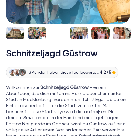
Schnitzeljagd Güstrow
3 Kunden haben diese Tour bewertet:
4.2 / 5
Willkommen zur
Schnitzeljagd Güstrow
– einem
Abenteuer, das dich mitten ins Herz dieser charmanten
Stadt in Mecklenburg-Vorpommern führt! Egal, ob du ein
Einheimischer bist oder die Stadt zum ersten Mal
besuchst, diese Stadtrallye wird dich mitreißen. Mit
deinem Smartphone in der Hand und einer gehörigen
Portion Neugierde im Gepäck, wirst du Güstrow auf eine
völlig neue Art erleben. Von historischen Bauwerken bis
hin zu versteckten Schätzen – die
Schnitzeljagd durch