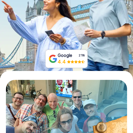
Tickets buchen
Gutscheine bestellen
Google
2‘118
4.4