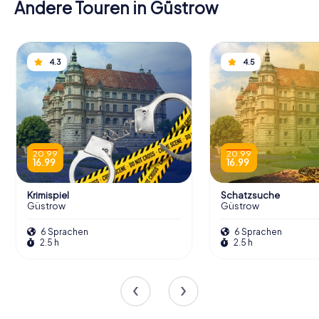
Andere Touren in Güstrow
4.3
4.5
20.99
20.99
16.99
16.99
Krimispiel
Schatzsuche
Güstrow
Güstrow
6 Sprachen
6 Sprachen
2.5 h
2.5 h