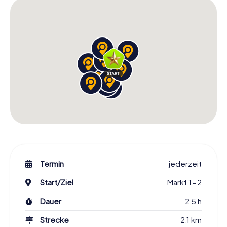
ist
Die
Schnitzeljagd durch Güstrow
eignet sich für jeden,
der die Stadt von einer neuen Seite kennenlernen
möchte:
Touristen und Güstrow-Besucher,
Bewohner von Güstrow, die ihre Stadt aus einer neuen
Perspektive kennenlernen wollen,
Freundesgruppen und Paare sowie
Firmen und Teams im Rahmen eines Teamevents.
Schnitzeljagd in Güstrow von
myCityHunt
Termin
jederzeit
Warum solltest du dich für die
myCityHunt Schnitzeljagd
Start/Ziel
Markt 1-2
entscheiden? Unsere Touren sind nicht nur spannend und
lehrreich, sondern auch technologisch auf dem neuesten
Dauer
2.5 h
Stand. Mit der myCityHunt App hast du die volle Kontrolle
Strecke
2.1 km
über deine Tour – du entscheidest, welche Aufgaben du