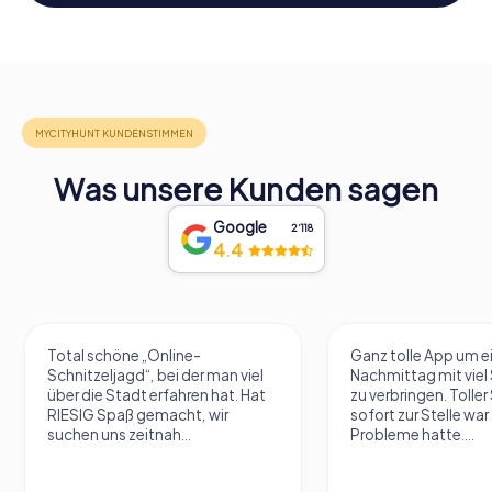
Was unsere Kunden sagen
Google
2‘118
4.4
Total schöne „Online-
Ganz tolle App um e
Schnitzeljagd“, bei der man viel
Nachmittag mit vie
über die Stadt erfahren hat. Hat
zu verbringen. Tolle
RIESIG Spaß gemacht, wir
sofort zur Stelle war 
suchen uns zeitnah...
Probleme hatte....