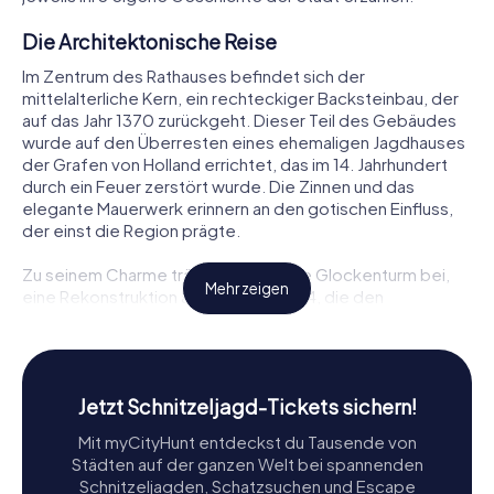
Die Architektonische Reise
Im Zentrum des Rathauses befindet sich der
mittelalterliche Kern, ein rechteckiger Backsteinbau, der
auf das Jahr 1370 zurückgeht. Dieser Teil des Gebäudes
wurde auf den Überresten eines ehemaligen Jagdhauses
der Grafen von Holland errichtet, das im 14. Jahrhundert
durch ein Feuer zerstört wurde. Die Zinnen und das
elegante Mauerwerk erinnern an den gotischen Einfluss,
der einst die Region prägte.
Zu seinem Charme trägt der schlanke Glockenturm bei,
Mehr zeigen
eine Rekonstruktion aus dem Jahr 1914, die den
ursprünglichen Turm nachbildet, der zwischen 1465 und
1468 erbaut wurde. Der Turm wurde 1772 abgerissen, aber
seine Krone aus dem frühen 16. Jahrhundert bleibt ein
markantes Merkmal der Skyline von Haarlem.
Jetzt Schnitzeljagd-Tickets sichern!
Einflüsse der Renaissance und Klassik
Mit myCityHunt entdeckst du Tausende von
Städten auf der ganzen Welt bei spannenden
Rechts und links vom Hauptgebäude stehen zwei
Schnitzeljagden, Schatzsuchen und Escape
markante Bauwerke, jedes mit einer eigenen