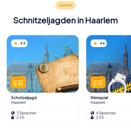
erkundet Haarlem auf spannende und
interaktive Art!
Schnitzeljagden in Haarlem
Touren
4.3
4.4
Ein Blick ins Innere
Eintritt in das Rathaus ist wie ein Gang durch eine
Zeitkapsel. Im Obergeschoss befindet sich ein großer
20.99
20.99
Saal mit gotischer Decke, wo Besucher eine Reihe von
16.99
16.99
Porträts der Grafen von Holland bewundern können.
Diese sind Kopien von Wandgemälden aus dem 16.
Schnitzeljagd
Krimispiel
Jahrhundert aus einem Karmeliterkloster und verleihen der
Haarlem
Haarlem
bürgerlichen Umgebung einen Hauch klösterlicher
Geschichte.
3 Sprachen
6 Sprachen
2.5 h
2.5 h
Die Schepenzaal, oder Schöffenstube, beeindruckt mit
einer bemalten Decke und einem großen Kamin, während