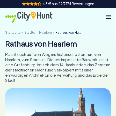
4.5/5 aus 223‘174 Bewertungen
Startseite
Städte
Haarlem
Rathaus von Haarlem
So funktioniert's
Rathaus von Haarlem
Städte
Macht euch auf den Weg ins historische Zentrum von
Touren
Haarlem, zum Stadhuis. Dieses imposante Bauwerk, einst
eine Grafenburg, ist seit dem 14. Jahrhundert das Zentrum
der städtischen Macht und verkörpert mit seiner
Teamevent
ehrwürdigen Architektur die Verwaltung und das Erbe der
Stadt.
Tickets
INT
AT
CH
DE
ES
FR
UK
IE
IT
NL