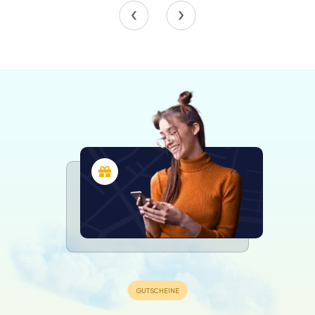
die Vroedschapskamer, der alte Ratssaal, zwei prächtige
Kamine aus der Zeit um 1620 beherbergt und einen
Wandteppich, der die Eroberung von Damiette durch die
Kreuzfahrer aus Haarlem im Jahr 1219 zeigt.
Die Umgebung Erkunden
Angrenzend an das gezinnte Gebäude befindet sich die
Pandpoort, ein spitzbogiges Tor, das zu einem Kreuzgang
des ehemaligen Dominikanerklosters aus dem 15.
Jahrhundert führt. Dieser Bereich, der während der
Reformation von der Stadt erworben wurde, hat im Laufe
der Jahrhunderte verschiedene Funktionen erfüllt, unter
anderem als Ratssaal und öffentliche Bibliothek, und zeigt
die flexible Nutzung von Räumen über die Jahrhunderte
hinweg.
Geschichte und Moderne Vereinen
Das Rathaus von Haarlem ist mehr als nur ein Gebäude; es
ist ein lebendiges Museum der Stadtgeschichte. Jeder
Raum und jeder Flur hallt wider mit den Schritten der
Vergangenheit, von mittelalterlichen Mönchen bis zu