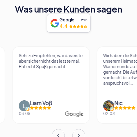
Was unsere Kunden sagen
Google
2‘118
4.4
Sehr zu Empfehlen, war das erste
Wir haben die Schnit
aber sicher nicht das letzte mal.
unserem Heimatort
Hat echt Spaß gemacht.
Warnemünde auf ES
gemacht. Die Aufg
von leicht bis etwas
anspruchsvoll...
Liam Voß
Nic
03.08.
02.08.