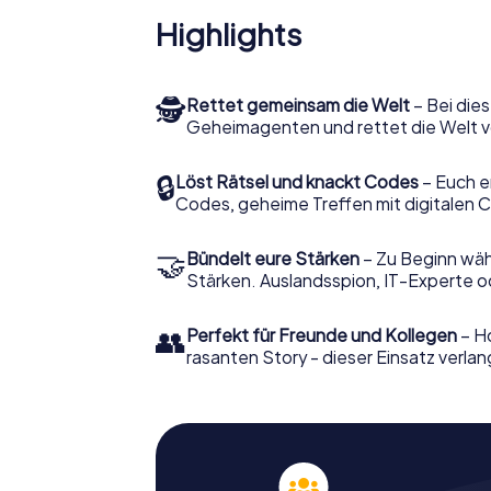
Highlights
🕵
Rettet gemeinsam die Welt
– Bei dies
Geheimagenten und rettet die Welt v
🔒
Löst Rätsel und knackt Codes
– Euch e
Codes, geheime Treffen mit digitalen C
🤝
Bündelt eure Stärken
– Zu Beginn wähl
Stärken. Auslandsspion, IT-Experte od
👥
Perfekt für Freunde und Kollegen
– Ho
rasanten Story - dieser Einsatz verlan