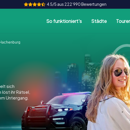
4.5/5 aus 222‘990 Bewertungen
So funktioniert's
Städte
Toure
Hachenburg
lt sich
löst ihr Rätsel,
dem Untergang.