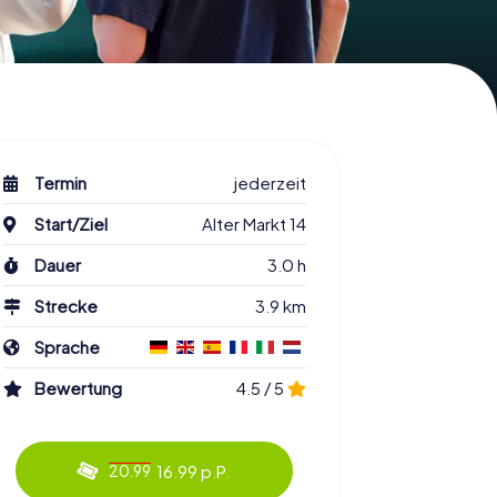
Termin
jederzeit
Start/Ziel
Alter Markt 14
Dauer
3.0 h
Strecke
3.9 km
Sprache
Bewertung
4.5 / 5
16.99 p.P.
20.99