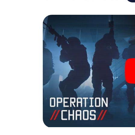
Ihr Team mit allen Wassern gewaschen sein
James Bond und Co. werden Sie jedoch nicht 
Team im Highscore von Hachenburg und erha
Bildergalerie. Das myCityHunt Escape Gam
Erlebnisspielplatz. Holen Sie sich Ihre Tic
verwandeln Sie Hachenburg in einen Outd