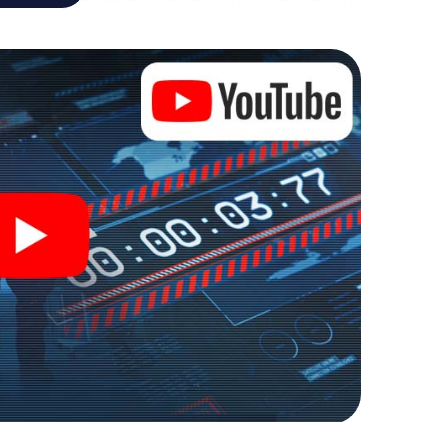
, um die Bösewichte aufzuhalten. Im Gegensatz zu
zu stillen Helden: Sie verewigen sich mit Ihrem
lten Zugang zu Ihrer ganz persönlichen
e macht Hachenburg zu Ihrem ganz persönlichen
kets in die Welt der Spionage und Geheimagenten und
oor Escape Room!