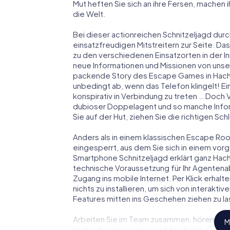
Mut heften Sie sich an ihre Fersen, machen
die Welt.
Bei dieser actionreichen Schnitzeljagd dur
einsatzfreudigen Mitstreitern zur Seite. Das
zu den verschiedenen Einsatzorten in der
neue Informationen und Missionen von unser
packende Story des Escape Games in Hach
unbedingt ab, wenn das Telefon klingelt! E
konspirativ in Verbindung zu treten … Doch 
dubioser Doppelagent und so manche Inform
Sie auf der Hut, ziehen Sie die richtigen S
Anders als in einem klassischen Escape Room
eingesperrt, aus dem Sie sich in einem vo
Smartphone Schnitzeljagd erklärt ganz Hach
technische Voraussetzung für Ihr Agentena
Zugang ins mobile Internet. Per Klick erha
nichts zu installieren, um sich von interakti
Features mitten ins Geschehen ziehen zu la
Arbeiten Sie im Team zusammen, hören Sie f
M
Verbindungspersonen auf Ihre Seite. Bei 