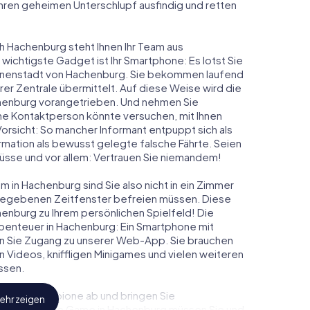
 ihren geheimen Unterschlupf ausfindig und retten
ch Hachenburg steht Ihnen Ihr Team aus
 wichtigste Gadget ist Ihr Smartphone: Es lotst Sie
 Innenstadt von Hachenburg. Sie bekommen laufend
er Zentrale übermittelt. Auf diese Weise wird die
enburg vorangetrieben. Und nehmen Sie
ine Kontaktperson könnte versuchen, mit Ihnen
Vorsicht: So mancher Informant entpuppt sich als
ation als bewusst gelegte falsche Fährte. Seien
chlüsse und vor allem: Vertrauen Sie niemandem!
 in Hachenburg sind Sie also nicht in ein Zimmer
rgegebenen Zeitfenster befreien müssen. Diese
enburg zu Ihrem persönlichen Spielfeld! Die
benteuer in Hachenburg: Ein Smartphone mit
lten Sie Zugang zu unserer Web-App. Sie brauchen
ven Videos, kniffligen Minigames und vielen weiteren
ssen.
eindliche Spione ab und bringen Sie
ehr zeigen
diesem Escape Game in Hachenburg müssen Sie und