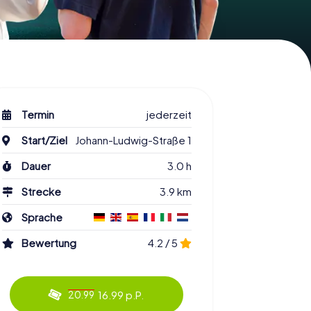
Termin
jederzeit
Start/Ziel
Johann-Ludwig-Straße 1
Dauer
3.0 h
Strecke
3.9 km
Sprache
Bewertung
4.2 / 5
16.99 p.P.
20.99