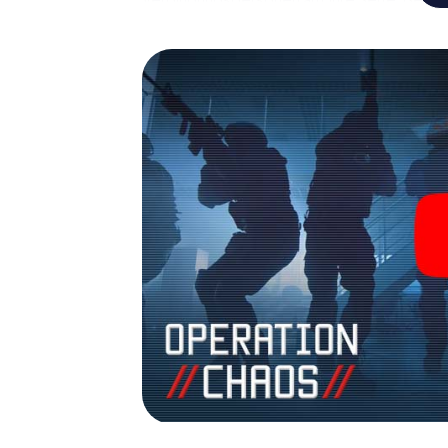
Team mit allen Wassern gewaschen sein, um
James Bond und Co. werden Sie jedoch nicht 
Team im Highscore von Hadamar und erhalten
Das myCityHunt Escape Game macht Hadamar
Holen Sie sich Ihre Tickets in die Welt de
Hadamar in einen Outdoor Escape Room!