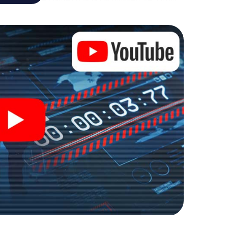
 die Bösewichte aufzuhalten. Im Gegensatz zu
zu stillen Helden: Sie verewigen sich mit Ihrem
 Zugang zu Ihrer ganz persönlichen Bildergalerie.
 zu Ihrem ganz persönlichen Erlebnisspielplatz.
r Spionage und Geheimagenten und verwandeln Sie