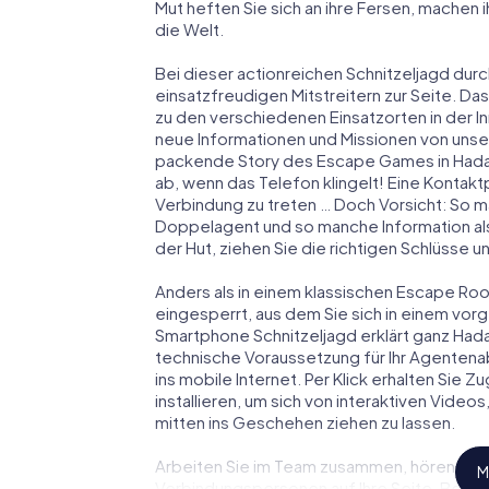
Mut heften Sie sich an ihre Fersen, machen
die Welt.
Bei dieser actionreichen Schnitzeljagd durc
einsatzfreudigen Mitstreitern zur Seite. Das
zu den verschiedenen Einsatzorten in der 
neue Informationen und Missionen von unser
packende Story des Escape Games in Hada
ab, wenn das Telefon klingelt! Eine Kontakt
Verbindung zu treten … Doch Vorsicht: So m
Doppelagent und so manche Information als
der Hut, ziehen Sie die richtigen Schlüsse 
Anders als in einem klassischen Escape Room
eingesperrt, aus dem Sie sich in einem vo
Smartphone Schnitzeljagd erklärt ganz Hada
technische Voraussetzung für Ihr Agentena
ins mobile Internet. Per Klick erhalten Sie
installieren, um sich von interaktiven Video
mitten ins Geschehen ziehen zu lassen.
Arbeiten Sie im Team zusammen, hören Sie f
M
Verbindungspersonen auf Ihre Seite. Bei d