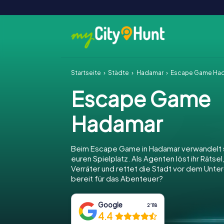
Startseite
Städte
Hadamar
Escape Game Ha
Escape Game
Hadamar
Beim Escape Game in Hadamar verwandelt s
euren Spielplatz. Als Agenten löst ihr Rätsel
Verräter und rettet die Stadt vor dem Unter
bereit für das Abenteuer?
Google
2‘118
4.4