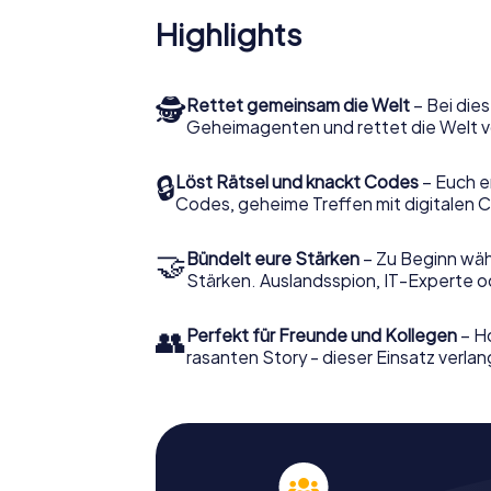
Highlights
🕵
Rettet gemeinsam die Welt
– Bei dies
Geheimagenten und rettet die Welt v
🔒
Löst Rätsel und knackt Codes
– Euch e
Codes, geheime Treffen mit digitalen C
🤝
Bündelt eure Stärken
– Zu Beginn wähl
Stärken. Auslandsspion, IT-Experte od
👥
Perfekt für Freunde und Kollegen
– Ho
rasanten Story - dieser Einsatz verlan