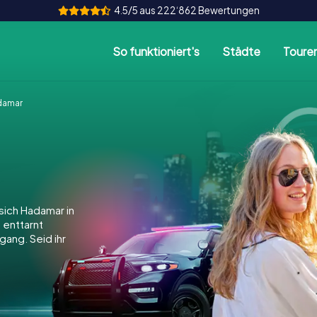
4.5/5 aus 222‘862 Bewertungen
So funktioniert's
Städte
Toure
damar
ich Hadamar in
, enttarnt
gang. Seid ihr