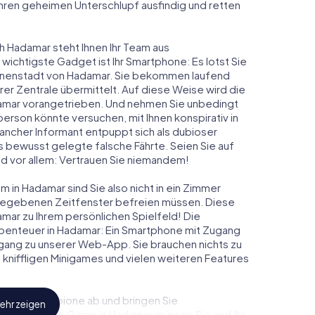
 ihren geheimen Unterschlupf ausfindig und retten
h Hadamar steht Ihnen Ihr Team aus
 wichtigste Gadget ist Ihr Smartphone: Es lotst Sie
Innenstadt von Hadamar. Sie bekommen laufend
er Zentrale übermittelt. Auf diese Weise wird die
mar vorangetrieben. Und nehmen Sie unbedingt
person könnte versuchen, mit Ihnen konspirativ in
ancher Informant entpuppt sich als dubioser
 bewusst gelegte falsche Fährte. Seien Sie auf
und vor allem: Vertrauen Sie niemandem!
 in Hadamar sind Sie also nicht in ein Zimmer
rgegebenen Zeitfenster befreien müssen. Diese
mar zu Ihrem persönlichen Spielfeld! Die
benteuer in Hadamar: Ein Smartphone mit Zugang
 Zugang zu unserer Web-App. Sie brauchen nichts zu
s, kniffligen Minigames und vielen weiteren Features
eindliche Spione ab und bringen Sie
ehr zeigen
iesem Escape Game in Hadamar müssen Sie und Ihr