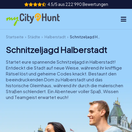
4.5/5 aus 222‘990 Bewertungen
Startseite
Städte
Halberstadt
Schnitzeljagd Halberstadt
So funktioniert's
Schnitzeljagd Halberstadt
Städte
Startet eure spannende Schnitzeljagd in Halberstadt!
Touren
Entdeckt die Stadt auf neue Weise, während ihr knifflige
Rätsel löst und geheime Codes knackt. Bestaunt den
beeindruckenden Dom zu Halberstadt und das
Teamevent
historische Gleimhaus, während ihr durch die malerischen
Straßen schlendert. Ein Abenteuer voller Spaß, Wissen
Tickets
und Teamgeist erwartet euch!
INT
AT
CH
DE
ES
FR
UK
IE
IT
NL