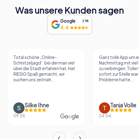
Was unsere Kunden sagen
Google
2‘118
4.4
Total schöne „Online-
Ganz tolle App um e
Schnitzeljagd“, bei der man viel
Nachmittag mit vie
über die Stadt erfahren hat. Hat
zu verbringen. Tolle
RIESIG Spaß gemacht, wir
sofort zur Stelle war 
suchen uns zeitnah...
Probleme hatte....
Silke Ihne
Tanja Volle
09.05.
24.04.