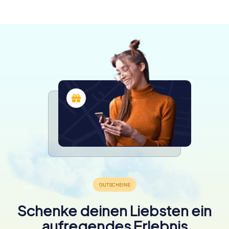
4.2
verfügbar
4.4
4.4
4.5
4.4
Schenke deinen Liebsten ein
aufregendes Erlebnis