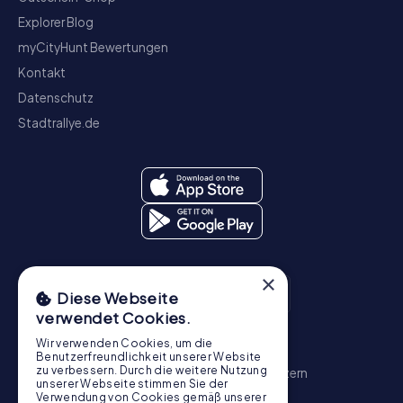
Explorer Blog
myCityHunt Bewertungen
Kontakt
Datenschutz
Stadtrallye.de
×
Diese Webseite
verwendet Cookies.
Wir verwenden Cookies, um die
Schnitzeljagd
Benutzerfreundlichkeit unserer Website
zu verbessern. Durch die weitere Nutzung
Zürich
Basel
Genf
Bern
Winterthur
Luzern
unserer Webseite stimmen Sie der
St. Gallen
Schaffhausen
Chur
Verwendung von Cookies gemäß unserer