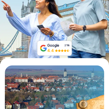
Tickets buchen
Gutscheine bestellen
Google
2‘118
4.4