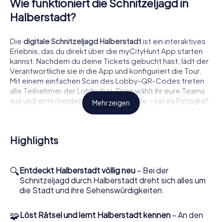
Wie funktioniert die Schnitzeljagd in
Halberstadt?
Die
digitale Schnitzeljagd Halberstadt
ist ein interaktives
Erlebnis, das du direkt über die myCityHunt App starten
kannst. Nachdem du deine Tickets gebucht hast, lädt der
Verantwortliche sie in die App und konfiguriert die Tour.
Mit einem einfachen Scan des Lobby-QR-Codes treten
alle Teilnehmer der Lobby bei. Dann wählt ihr eure Teams
aus und entscheidet euch für eine Rolle – sei es Fotograf,
Mehr zeigen
Detektiv oder Abenteurer. Während der Tour erhaltet ihr
Aufgaben, die zu eurer Rolle passen und euch
herausfordern, die Stadt mit neuen Augen zu sehen.
Highlights
Was dich bei einer Schnitzeljagd in
Halberstadt erwartet
🔍
Entdeckt Halberstadt völlig neu
– Bei der
Schnitzeljagd durch Halberstadt dreht sich alles um
Die
die Stadt und ihre Sehenswürdigkeiten.
Stadtrallye Halberstadt
führt dich zu den
bekanntesten Sehenswürdigkeiten der Stadt, wie dem
beeindruckenden Dom zu Halberstadt, der
🧩
Löst Rätsel und lernt Halberstadt kennen
– An den
Liebfrauenkirche oder dem historischen Gleimhaus.