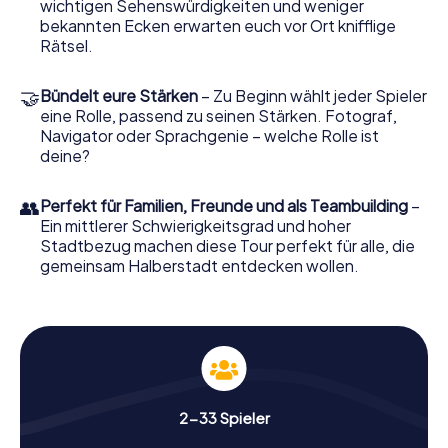
wichtigen Sehenswürdigkeiten und weniger
Während du durch die Straßen schlenderst, wirst du nicht
bekannten Ecken erwarten euch vor Ort knifflige
nur die Architektur bestaunen, sondern auch
Rätsel.
faszinierende Geschichten und Anekdoten über die Stadt
erfahren. Wusstest du zum Beispiel, dass der Dom zu
🤝
Halberstadt eine der bedeutendsten gotischen
Bündelt eure Stärken
– Zu Beginn wählt jeder Spieler
Kathedralen in Deutschland ist? Oder dass das Gleimhaus
eine Rolle, passend zu seinen Stärken. Fotograf,
eine der ältesten deutschen Literaturstätten
Navigator oder Sprachgenie – welche Rolle ist
beherbergt?
deine?
👥
Perfekt für Familien, Freunde und als Teambuilding
–
Gut zu wissen
Ein mittlerer Schwierigkeitsgrad und hoher
Stadtbezug machen diese Tour perfekt für alle, die
Während eurer Schnitzeljagd erfahrt ihr
gemeinsam Halberstadt entdecken wollen.
nicht nur Fakten, sondern lernt auch
spannende Anekdoten kennen,
beispielsweise rund um die Entstehung
der berühmten Halberstädter Würstchen
oder zu den versteckten Details an
Bauwerken wie der St. Martini Kirche!
2-33 Spieler