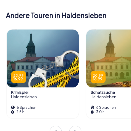
Andere Touren in Haldensleben
20.99
20.99
16.99
16.99
Krimispiel
Schatzsuche
Haldensleben
Haldensleben
6 Sprachen
6 Sprachen
2.5 h
3.0 h