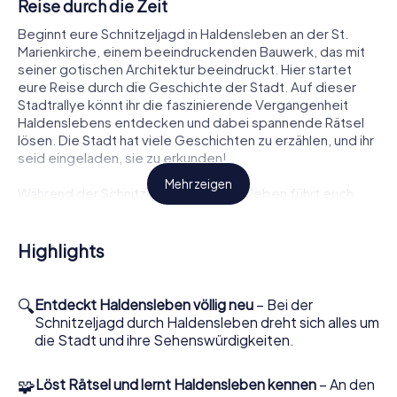
Reise durch die Zeit
Beginnt eure Schnitzeljagd in Haldensleben an der St.
Marienkirche, einem beeindruckenden Bauwerk, das mit
seiner gotischen Architektur beeindruckt. Hier startet
eure Reise durch die Geschichte der Stadt. Auf dieser
Stadtrallye könnt ihr die faszinierende Vergangenheit
Haldenslebens entdecken und dabei spannende Rätsel
lösen. Die Stadt hat viele Geschichten zu erzählen, und ihr
seid eingeladen, sie zu erkunden!
Mehr zeigen
Während der Schnitzeljagd in Haldensleben führt euch
euer Weg zu einigen der bekanntesten
Sehenswürdigkeiten der Stadt. Der Haldensleber Roland,
eine beeindruckende Statue, die als Symbol für die
Highlights
Stadtrechte steht, ist ein Muss auf eurer Route. Ihr werdet
staunen über die Geschichte und Bedeutung, die dieser
Ort für die Stadt hat.
🔍
Entdeckt Haldensleben völlig neu
– Bei der
Schnitzeljagd durch Haldensleben dreht sich alles um
Sehenswürdigkeiten bei der Schnitzeljagd in
die Stadt und ihre Sehenswürdigkeiten.
Haldensleben entdecken
🧩
Löst Rätsel und lernt Haldensleben kennen
– An den
Setzt eure Schnitzeljagd in Haldensleben fort und