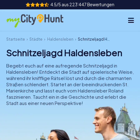
4.5/5 aus 223‘447 Bewertungen
Startseite
Städte
Haldensleben
Schnitzeljagd Haldensleben
So funktioniert's
Schnitzeljagd Haldensleben
Städte
Begebt euch auf eine aufregende Schnitzeljagd in
Touren
Haldensleben! Entdeckt die Stadt auf spielerische Weise,
während ihr knifflige Rätsel löst und durch die charmanten
Straßen schlendert. Startet an der beeindruckenden St.
Teamevent
Marienkirche und lasst euch vom Haldensleber Roland
faszinieren. Taucht ein in die Geschichte und erlebt die
Tickets
Stadt aus einer neuen Perspektive!
INT
AT
CH
DE
ES
FR
UK
IE
IT
NL