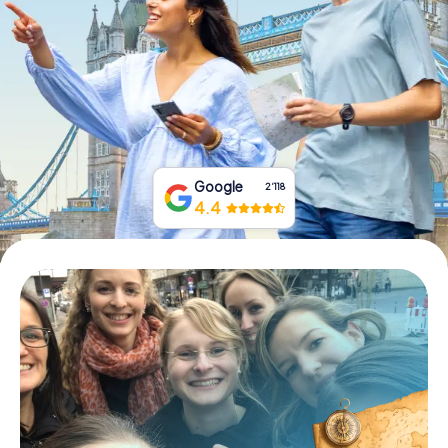
Tickets buchen
Gutscheine bestellen
Google
2‘118
4.4