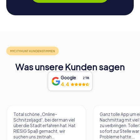
Was unsere Kunden sagen
Google
2‘118
4.4
Total schöne „Online-
Ganz tolle App um e
Schnitzeljagd“, bei der man viel
Nachmittag mit vie
über die Stadt erfahren hat. Hat
zu verbringen. Tolle
RIESIG Spaß gemacht, wir
sofort zur Stelle war 
suchen uns zeitnah...
Probleme hatte....