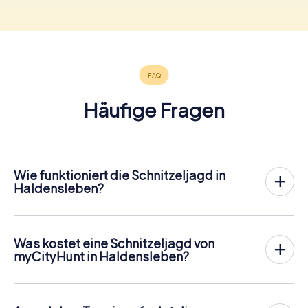
Häufige Fragen
Wie funktioniert die Schnitzeljagd in
Haldensleben?
Bei myCityHunt wird Haldensleben zu eurem Spielfeld!
Alles, was ihr für den
Ablauf der Schnitzjagd
benötigt, ist
ein Ticketcode und ein internetfähiges Handy.
Was kostet eine Schnitzeljagd von
Am gewünschten Termin versammelst du dein Team im
myCityHunt in Haldensleben?
Stadtzentrum von Haldensleben. Dann geht es los: Dein
Der Preis für eine myCityHunt Schnitzeljagd in
Handy leitet dich und dein Team entlang der Schnitzeljagd
Haldensleben beträgt
16,99 pro Person
. Im Gegensatz zu
an zahlreiche sehenswerte Orte Haldenslebens. Dort
den Preismodellen anderer Anbieter wird bei myCityHunt
angekommen gilt es jeweils, eine knifflige Frage zu