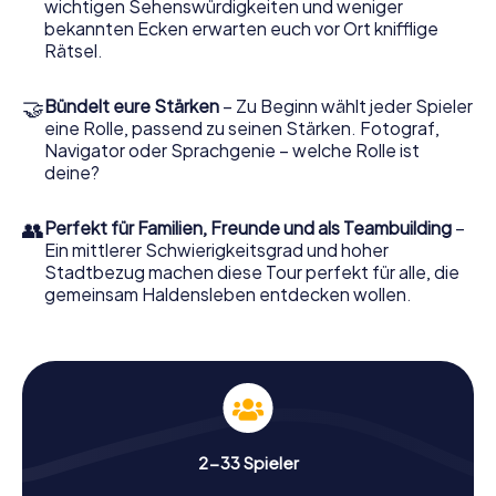
wichtigen Sehenswürdigkeiten und weniger
besucht das Kühnesche Haus, ein wunderschön
bekannten Ecken erwarten euch vor Ort knifflige
erhaltenes Fachwerkhaus, das die Architektur
Rätsel.
vergangener Zeiten widerspiegelt. Hier könnt ihr die
kunstvollen Details der Bauweise bewundern und euch in
die Vergangenheit versetzt fühlen. Die Schnitzeljagd
🤝
Bündelt eure Stärken
– Zu Beginn wählt jeder Spieler
bietet euch die Möglichkeit, solche historischen Schätze
eine Rolle, passend zu seinen Stärken. Fotograf,
aus nächster Nähe zu erleben, ohne ein Gebäude
Navigator oder Sprachgenie – welche Rolle ist
betreten zu müssen.
deine?
Ein weiteres Highlight auf eurer Route ist das Rathaus
👥
Perfekt für Familien, Freunde und als Teambuilding
–
Haldensleben. Dieses beeindruckende Gebäude ist nicht
Ein mittlerer Schwierigkeitsgrad und hoher
nur ein Verwaltungszentrum, sondern auch ein
Stadtbezug machen diese Tour perfekt für alle, die
architektonisches Juwel der Stadt. Bei der Schnitzeljagd
gemeinsam Haldensleben entdecken wollen.
erfahrt ihr mehr über die Bedeutung und Geschichte
dieses Ortes und könnt die wunderschöne Fassade
bestaunen.
Historische Einblicke bei der Schnitzeljagd in
Haldensleben
Die Schnitzeljagd in Haldensleben bietet euch die
2-33 Spieler
Möglichkeit, die Stadt aus einer neuen Perspektive zu
entdecken. Während ihr durch die Straßen schlendert,