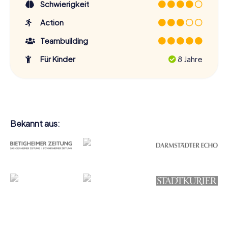
jeden etwas. Packt eure Neugier ein und macht euch
Schwierigkeit
bereit für ein Abenteuer, das euch Haldensleben von
Action
seiner schönsten Seite zeigt!
Teambuilding
Für Kinder
8 Jahre
Bekannt aus: