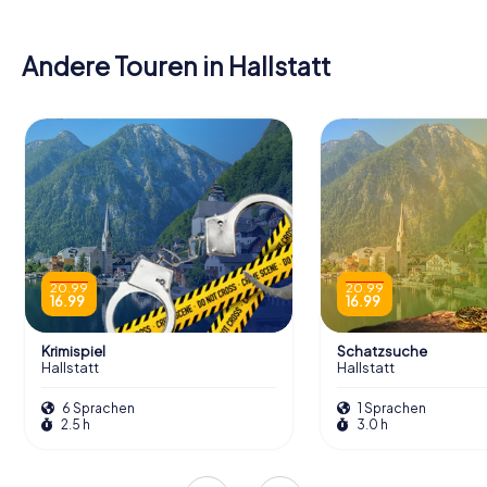
Andere Touren in Hallstatt
20.99
20.99
16.99
16.99
Krimispiel
Schatzsuche
Hallstatt
Hallstatt
6 Sprachen
1 Sprachen
2.5 h
3.0 h