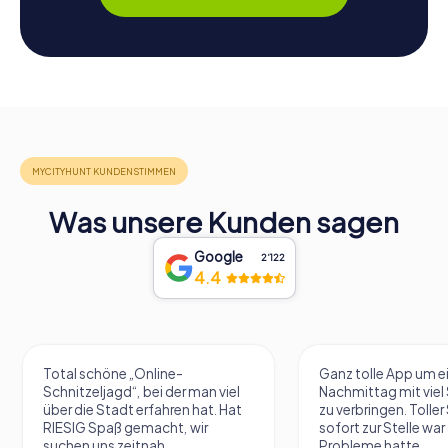
Was unsere Kunden sagen
Google
2‘122
4.4
Total schöne „Online-
Ganz tolle App um e
Schnitzeljagd“, bei der man viel
Nachmittag mit vie
über die Stadt erfahren hat. Hat
zu verbringen. Tolle
RIESIG Spaß gemacht, wir
sofort zur Stelle war 
suchen uns zeitnah...
Probleme hatte....