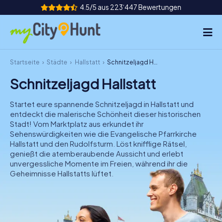
4.5/5 aus 223‘447 Bewertungen
Startseite
Städte
Hallstatt
Schnitzeljagd Hallstatt
So funktioniert's
Schnitzeljagd Hallstatt
Städte
Startet eure spannende Schnitzeljagd in Hallstatt und
Touren
entdeckt die malerische Schönheit dieser historischen
Stadt! Vom Marktplatz aus erkundet ihr
Sehenswürdigkeiten wie die Evangelische Pfarrkirche
Teamevent
Hallstatt und den Rudolfsturm. Löst knifflige Rätsel,
genießt die atemberaubende Aussicht und erlebt
Tickets
unvergessliche Momente im Freien, während ihr die
Geheimnisse Hallstatts lüftet.
INT
AT
CH
DE
ES
FR
UK
IE
IT
NL