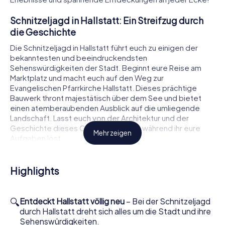
Schnitzeljagd in Hallstatt: Ein Streifzug durch
die Geschichte
Die Schnitzeljagd in Hallstatt führt euch zu einigen der
bekanntesten und beeindruckendsten
Sehenswürdigkeiten der Stadt. Beginnt eure Reise am
Marktplatz und macht euch auf den Weg zur
Evangelischen Pfarrkirche Hallstatt. Dieses prächtige
Bauwerk thront majestätisch über dem See und bietet
einen atemberaubenden Ausblick auf die umliegende
Landschaft. Lasst euch von der Architektur und der
Geschichte dieses Ortes inspirieren, während ihr eure
Mehr zeigen
Aufgaben löst.
Weiter geht es zum Rudolfsturm, einer weiteren Station
auf eurer Schnitzeljagd. Der Turm, der über dem
Highlights
Salzbergwerk von Hallstatt wacht, erzählt von der langen
Tradition des Salzabbaus in der Region. Hier könnt ihr die
beeindruckende Aussicht auf das Tal genießen und
🔍
Entdeckt Hallstatt völlig neu
– Bei der Schnitzeljagd
gleichzeitig spannende Fakten über die Geschichte des
durch Hallstatt dreht sich alles um die Stadt und ihre
Salzabbaus erfahren, die in eure Aufgaben eingebaut
Sehenswürdigkeiten.