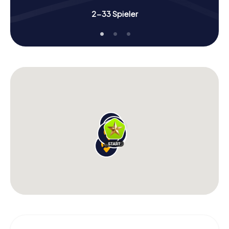
2-33 Spieler
Die Schnitzeljagd in Hallstatt ist nicht nur eine Reise durch
die Geschichte, sondern auch ein Abenteuer für alle
Sinne. Am Löckerbrunnen könnt ihr eine kurze Pause
einlegen und die frische Bergluft genießen, während ihr
euch auf die nächsten Herausforderungen vorbereitet.
Diese Station bietet euch die Gelegenheit, die natürliche
Schönheit von Hallstatt zu erleben und gleichzeitig eure
Teamfähigkeiten zu stärken.
Ein weiterer spannender Punkt auf eurer Stadtrallye ist die
Pest- / Dreifaltigkeitssäule. Dieses beeindruckende
Denkmal erinnert an die bewegte Geschichte der Stadt
und bietet euch die Möglichkeit, mehr über die Ereignisse
zu erfahren, die Hallstatt geprägt haben. Nutzt die
Gelegenheit, um euch mit euren Mitspielern
auszutauschen und gemeinsam die nächsten Schritte zu
planen.
Gemeinschaft und Spaß bei der Schnitzeljagd
in Hallstatt
Die Schnitzeljagd in Hallstatt ist nicht nur eine