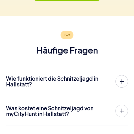
Häufige Fragen
Wie funktioniert die Schnitzeljagd in
Hallstatt?
Bei myCityHunt wird Hallstatt zu eurem Spielfeld! Alles,
was ihr für den
Ablauf der Schnitzjagd
benötigt, ist ein
Ticketcode und ein internetfähiges Handy.
Was kostet eine Schnitzeljagd von
Am gewünschten Termin versammelst du dein Team im
myCityHunt in Hallstatt?
Stadtzentrum von Hallstatt. Dann geht es los: Dein Handy
Der Preis für eine myCityHunt Schnitzeljagd in Hallstatt
leitet dich und dein Team entlang der Schnitzeljagd an
beträgt
16,99 pro Person
. Im Gegensatz zu den
zahlreiche sehenswerte Orte Hallstatts. Dort
Preismodellen anderer Anbieter wird bei myCityHunt