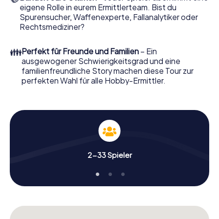
eigene Rolle in eurem Ermittlerteam. Bist du
Nun fehlt Ihnen nur noch eine Kleinigkeit, um mit Ihren
Spurensucher, Waffenexperte, Fallanalytiker oder
Ermittlungen in Heiloo zu starten: Ihr Ticketcode! Ordern
Rechtsmediziner?
Sie ihn mit wenigen Klicks in unserem Ticketshop, schon in
wenigen Minuten finden Sie ihn in Ihrem eMail-Postfach.
👪
Perfekt für Freunde und Familien
– Ein
Jetzt starten Sie Ihren Online-Browser, geben Ihren Code
ausgewogener Schwierigkeitsgrad und eine
ein – und sind startklar!
familienfreundliche Story machen diese Tour zur
perfekten Wahl für alle Hobby-Ermittler.
Worauf warten Sie noch? Heiloo zählt auf Sie!
2-33 Spieler