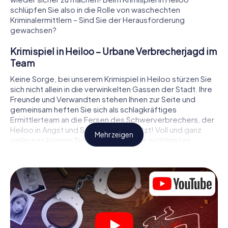
schlüpfen Sie also in die Rolle von waschechten
Kriminalermittlern – Sind Sie der Herausforderung
gewachsen?
Krimispiel in Heiloo – Urbane Verbrecherjagd im
Team
Keine Sorge, bei unserem Krimispiel in Heiloo stürzen Sie
sich nicht allein in die verwinkelten Gassen der Stadt. Ihre
Freunde und Verwandten stehen Ihnen zur Seite und
gemeinsam heften Sie sich als schlagkräftiges
Ermittlerteam an die Fersen des Schwerverbrechers, der
Heiloo in Angst und Schrecken versetzt! Voll und ganz
Mehr zeigen
verlassen können Sie sich dabei auf Ihr wichtigstes
Ermittlerutensil, Ihr Smartphone. Mittels GPS-Navigation
leitet es Sie auf Ihrer Spurensuche zum Tatort, zu
zahlreichen Schauplätzen in Heiloo, die mit der Tat in
Verbindung stehen, und schließlich zum Mörder. An jedem
Ort knacken Sie knifflige Rätsel und kommen so Stück für
Stück der Lösung des Falls immer näher. Anders als bei
einem klassischen Krimi Dinner in Heiloo bestimmen also
Sie das Geschehen, bewegen sich an der frischen Luft