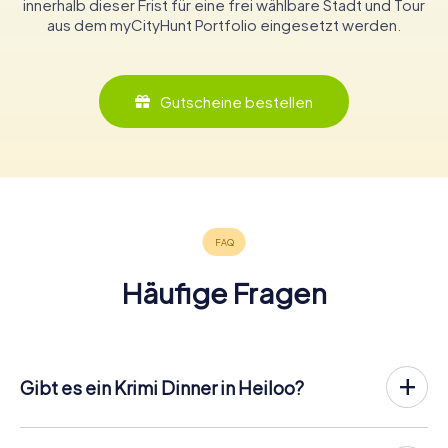
innerhalb dieser Frist für eine frei wählbare Stadt und Tour
aus dem myCityHunt Portfolio eingesetzt werden.
Gutscheine bestellen
Häufige Fragen
Gibt es ein Krimi Dinner in Heiloo?
In Heiloo könnt ihr an einem Krimispiel teilnehmen – wann
und mit wem ihr wollt! Bei unserem Krimispiel handelt es
sich nicht um ein klassisches Krimi Dinner, bei dem ihr zu