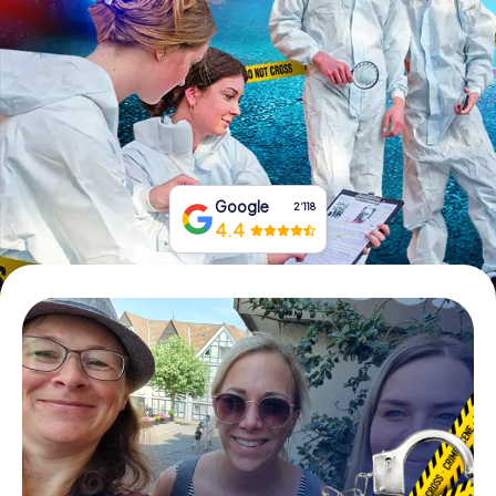
Tickets buchen
Gutscheine bestellen
Google
2‘118
4.4