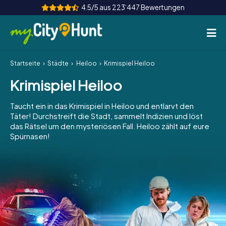
4.5/5 aus 223‘447 Bewertungen
Startseite
Städte
Heiloo
Krimispiel Heiloo
So funktioniert's
Krimispiel Heiloo
Städte
Taucht ein in das Krimispiel in Heiloo und entlarvt den
Touren
Täter! Durchstreift die Stadt, sammelt Indizien und löst
das Rätsel um den mysteriösen Fall. Heiloo zählt auf eure
Spürnasen!
Teamevent
Tickets
INT
AT
CH
DE
ES
FR
UK
IE
IT
NL