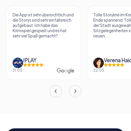
Die App ist sehr übersichtlich und
Tolle Storyline im Kr
die Storys sind sehr einfallsreich
Ende spannend. Tolle
aufgebaut. Ich habe das
der Stadt ausgewäh
Krimispiel gespielt und es hat
Sitzgelegenheiten s
sehr viel Spaß gemacht?
neuen...
IPLAY
31.03.
22.03.