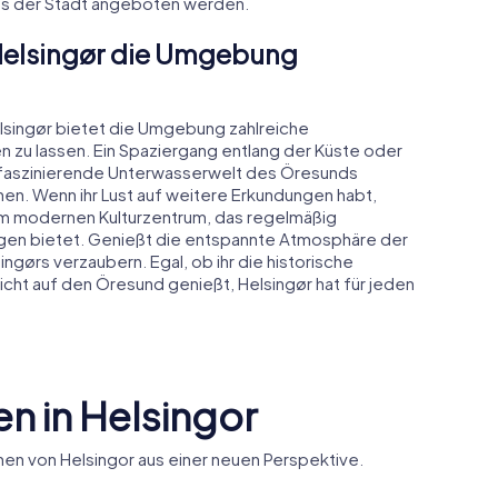
fés der Stadt angeboten werden.
 Helsingør die Umgebung
elsingør bietet die Umgebung zahlreiche
n zu lassen. Ein Spaziergang entlang der Küste oder
e faszinierende Unterwasserwelt des Öresunds
nen. Wenn ihr Lust auf weitere Erkundungen habt,
nem modernen Kulturzentrum, das regelmäßig
gen bietet. Genießt die entspannte Atmosphäre der
ngørs verzaubern. Egal, ob ihr die historische
icht auf den Öresund genießt, Helsingør hat für jeden
n in Helsingor
en von Helsingor aus einer neuen Perspektive.