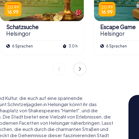
20.99
20.99
16.99
16.99
Schatzsuche
Escape Game
Helsingor
Helsingor
6 Sprachen
3.0 h
6 Sprachen
und Kultur, die euch auf eine spannende
t Schnitzeljagden in Helsingør könnt ihr das
hauplatz von Shakespeares "Hamlet", und die
Die Stadt bietet eine Vielzahl von Erlebnissen, die
modernen Facetten von Helsingør näherbringen. Lasst
chen, die euch durch die charmanten Straßen und
deckt die Geheimnisse dieser faszinierenden Stadt