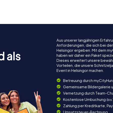
Bahnhof
Feuerschi
Helsingør
Helsingør
Gedser R
Aus unserer langjährigen Erfah
Anforderungen, die sich bei de
Helsingor ergeben. Mit dem my
d als
haben wir daher ein Paket spezi
Dieses erweitert unsere bewäh
Vorteilen, die unsere Schnitze
Event in Helsingor machen.
Betreuung durch myCityHun
Gemeinsame Bildergalerie 
Vernetzung durch Team-Ch
Kostenlose Umbuchung
(bis
Zahlung per Kreditkarte, Pa
Umsatzsteuer-Rechnung