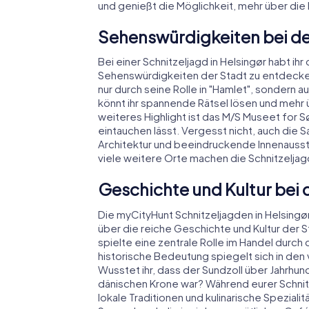
und genießt die Möglichkeit, mehr über die 
Sehenswürdigkeiten bei der
Bei einer Schnitzeljagd in Helsingør habt i
Sehenswürdigkeiten der Stadt zu entdecken
nur durch seine Rolle in "Hamlet", sondern
könnt ihr spannende Rätsel lösen und mehr 
weiteres Highlight ist das M/S Museet for 
eintauchen lässt. Vergesst nicht, auch die 
Architektur und beeindruckende Innenausst
viele weitere Orte machen die Schnitzeljagd
Geschichte und Kultur bei d
Die myCityHunt Schnitzeljagden in Helsingør
über die reiche Geschichte und Kultur der S
spielte eine zentrale Rolle im Handel durch
historische Bedeutung spiegelt sich in den
Wusstet ihr, dass der Sundzoll über Jahrhu
dänischen Krone war? Während eurer Schnitz
lokale Traditionen und kulinarische Speziali