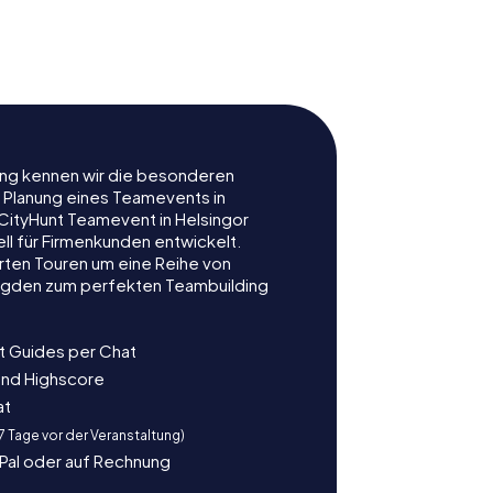
ff
Dänisches
ev
Seefahrtsmuseum
rung kennen wir die besonderen
r Planung eines Teamevents in
CityHunt Teamevent in Helsingor
ell für Firmenkunden entwickelt.
rten Touren um eine Reihe von
ljagden zum perfekten Teambuilding
t Guides per Chat
und Highscore
at
 7 Tage vor der Veranstaltung)
yPal oder auf Rechnung