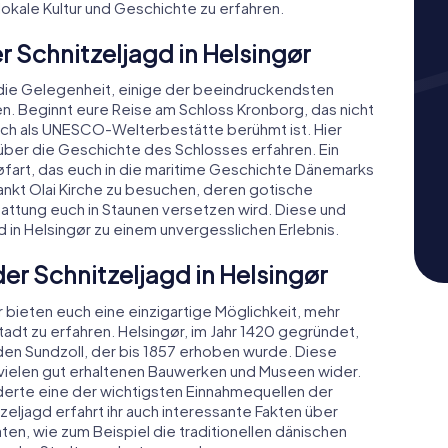
lokale Kultur und Geschichte zu erfahren.
 Schnitzeljagd in Helsingør
hr die Gelegenheit, einige der beeindruckendsten
. Beginnt eure Reise am Schloss Kronborg, das nicht
 auch als UNESCO-Welterbestätte berühmt ist. Hier
über die Geschichte des Schlosses erfahren. Ein
Søfart, das euch in die maritime Geschichte Dänemarks
Sankt Olai Kirche zu besuchen, deren gotische
attung euch in Staunen versetzen wird. Diese und
 in Helsingør zu einem unvergesslichen Erlebnis.
er Schnitzeljagd in Helsingør
 bieten euch eine einzigartige Möglichkeit, mehr
tadt zu erfahren. Helsingør, im Jahr 1420 gegründet,
 den Sundzoll, der bis 1857 erhoben wurde. Diese
 vielen gut erhaltenen Bauwerken und Museen wider.
nderte eine der wichtigsten Einnahmequellen der
eljagd erfahrt ihr auch interessante Fakten über
täten, wie zum Beispiel die traditionellen dänischen