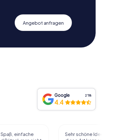
Angebot anfragen
Google
2‘118
4.4
l Spaß, einfache
Sehr schöne Idee die Stadt auf