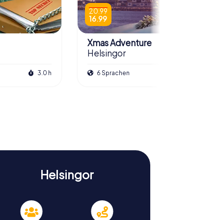
20.99
16.99
Xmas Adventure
Helsingor
3.0 h
6 Sprachen
2.5 h
Helsingor