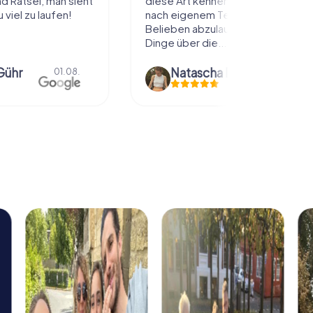
 Rätsel, man sieht
diese Art kennenzulernen. Alles
 viel zu laufen!
nach eigenem Tempo und
Belieben abzulaufen und dabei
Dinge über die...
Gühr
Natascha Reuter
01.08.
01.08.