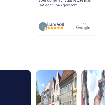
t die Stadt
aber sicher nicht das letzte mal.
ißt als
Hat echt Spaß gemacht.
en.
Liam Voß
03.08.
03.08.