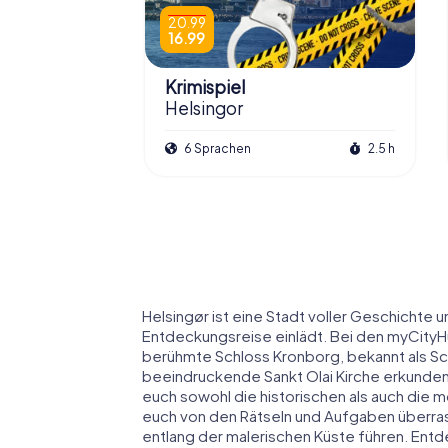
20.99
16.99
Krimispiel
Helsingor
6 Sprachen
2.5 h
Helsingør ist eine Stadt voller Geschichte 
Entdeckungsreise einlädt. Bei den myCityHun
berühmte Schloss Kronborg, bekannt als Sc
beeindruckende Sankt Olai Kirche erkunden. 
euch sowohl die historischen als auch die 
euch von den Rätseln und Aufgaben überras
entlang der malerischen Küste führen. Ent