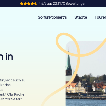
4.5/5 aus 223‘170 Bewertungen
So funktioniert's
Städte
Toure
 in
ur, lädt euch zu
ckt das
us
nkt Olai Kirche.
et for Søfart