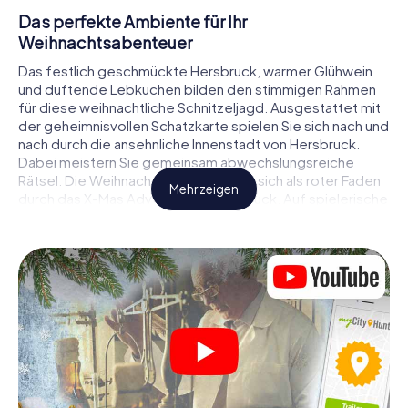
Das perfekte Ambiente für Ihr
Weihnachtsabenteuer
Das festlich geschmückte Hersbruck, warmer Glühwein
und duftende Lebkuchen bilden den stimmigen Rahmen
für diese weihnachtliche Schnitzeljagd. Ausgestattet mit
der geheimnisvollen Schatzkarte spielen Sie sich nach und
nach durch die ansehnliche Innenstadt von Hersbruck.
Dabei meistern Sie gemeinsam abwechslungsreiche
Rätsel. Die Weihnachtsthematik zieht sich als roter Faden
Mehr zeigen
durch das X-Mas Adventure in Hersbruck. Auf spielerische
Weise erfahren Sie faszinierende Anekdoten rund um das
nahende Weihnachtsfest. Wird es Ihnen gelingen, die
Hinweise richtig zu deuten und anderen Schatzsuchern
stets einen Schritt voraus zu sein?
Der Weihnachtsmarkt von Hersbruck als
Zwischenstopp
Stellen Sie ein kompetentes Team aus Freunden oder
Familienmitgliedern zusammen und begeben Sie sich
gemeinsam auf eine weihnachtliche Rätseltour durch