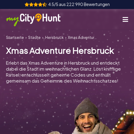
4.5/5 aus 222‘990 Bewertungen
Startseite
Städte
Hersbruck
Xmas Adventure Hersbruck
So funktioniert's
Xmas Adventure Hersbruck
Städte
Erlebt das Xmas Adventure in Hersbruck und entdeckt
Touren
dabei die Stadt im weihnachtlichen Glanz. Löst knifflige
Rätsel, entschlüsselt geheime Codes und enthüllt
gemeinsam das Geheimnis des Weihnachtsschatzes!
Teamevent
Tickets
INT
AT
CH
DE
ES
FR
UK
IE
IT
NL