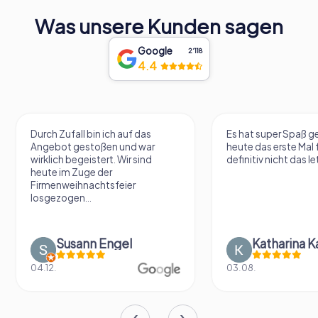
Was unsere Kunden sagen
Google
2‘118
4.4
Durch Zufall bin ich auf das
Es hat super Spaß 
Angebot gestoßen und war
heute das erste Mal 
wirklich begeistert. Wir sind
definitiv nicht das le
heute im Zuge der
Firmenweihnachtsfeier
losgezogen...
Susann Engel
Katharina K
04.12.
03.08.