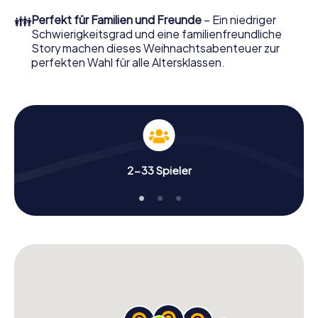
perfekten Weihnachtsfeier in Hersbruck erwartet: Spaß,
👪
Perfekt für Familien und Freunde
– Ein niedriger
Teambuilding und eine stimmungsvolle
Schwierigkeitsgrad und eine familienfreundliche
Weihnachtsthematik. Gönnen Sie Ihren Kollegen also
Story machen dieses Weihnachtsabenteuer zur
einen unvergesslichen Ausklang des Jahres und planen Sie
perfekten Wahl für alle Altersklassen.
unser X-Mas Adventure als Programmpunkt Ihrer
Weihnachtsfeier in Hersbruck ein!
2-33 Spieler