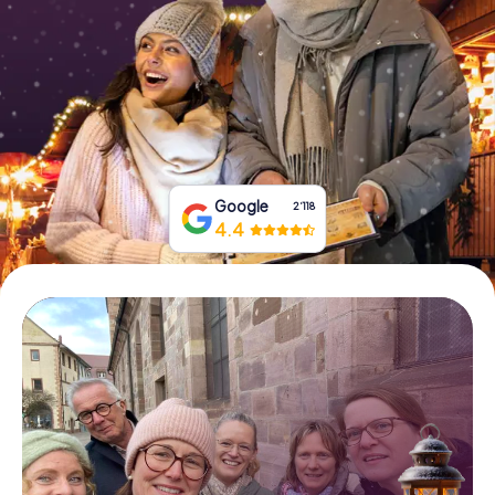
Tickets buchen
Gutscheine bestellen
Google
2‘118
4.4