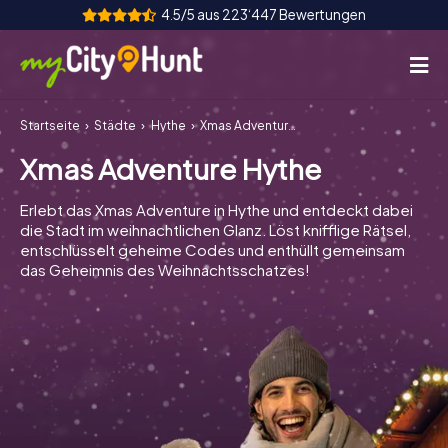
4.5/5 aus 223‘447 Bewertungen
Startseite
Städte
Hythe
Xmas Adventure Hythe
So funktioniert's
Xmas Adventure Hythe
Städte
Erlebt das Xmas Adventure in Hythe und entdeckt dabei
Touren
die Stadt im weihnachtlichen Glanz. Löst knifflige Rätsel,
entschlüsselt geheime Codes und enthüllt gemeinsam
das Geheimnis des Weihnachtsschatzes!
Teamevent
Tickets
INT
AT
CH
DE
ES
FR
UK
IE
IT
NL