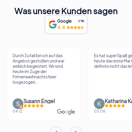
Was unsere Kunden sagen
Google
2‘118
4.4
Durch Zufall bin ich auf das
Es hat super Spaß 
Angebot gestoßen und war
heute das erste Mal 
wirklich begeistert. Wir sind
definitiv nicht das le
heute im Zuge der
Firmenweihnachtsfeier
losgezogen...
Susann Engel
Katharina K
04.12.
03.08.