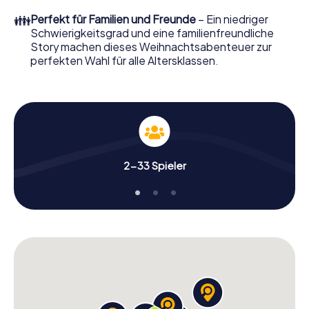
erwartet: Spaß, Teambuilding und eine stimmungsvolle
👪
Perfekt für Familien und Freunde
– Ein niedriger
Weihnachtsthematik. Gönnen Sie Ihren Kollegen also
Schwierigkeitsgrad und eine familienfreundliche
einen unvergesslichen Ausklang des Jahres und planen Sie
Story machen dieses Weihnachtsabenteuer zur
unser X-Mas Adventure als Programmpunkt Ihrer
perfekten Wahl für alle Altersklassen.
Weihnachtsfeier in Hythe ein!
2-33 Spieler