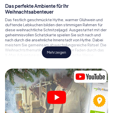
Das perfekte Ambiente für Ihr
Weihnachtsabenteuer
Das festlich geschmückte Hythe, warmer Glühwein und
duftende Lebkuchen bilden den stimmigen Rahmen für
diese weihnachtliche Schnitzeljagd. Ausgestattet mit der
geheimnisvollen Schatzkarte spielen Sie sich nach und
nach durch die ansehnliche Innenstadt von Hythe. Dabei
meistern Sie gemeinsam abwechslungsreiche Rätsel. Die
Weihnachtsthematik zieht sich als roter Faden durch das
Mehr zeigen
X-Mas Adventure in Hythe. Auf spielerische Weise
erfahren Sie faszinierende Anekdoten rund um das
nahende Weihnachtsfest. Wird es Ihnen gelingen, die
Hinweise richtig zu deuten und anderen Schatzsuchern
stets einen Schritt voraus zu sein?
Der Weihnachtsmarkt von Hythe als
Zwischenstopp
Stellen Sie ein kompetentes Team aus Freunden oder
Familienmitgliedern zusammen und begeben Sie sich
gemeinsam auf eine weihnachtliche Rätseltour durch