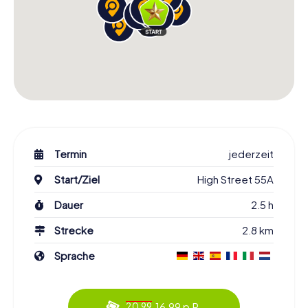
Termin
jederzeit
Start/Ziel
High Street 55A
Dauer
2.5 h
Strecke
2.8 km
Sprache
16.99 p.P.
20.99