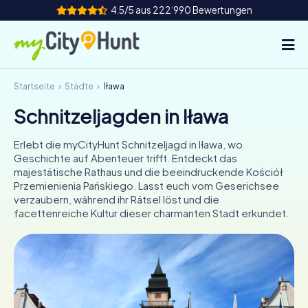
4.5/5 aus 222‘990 Bewertungen
Startseite
Städte
Iława
So funktioniert's
Schnitzeljagden in Iława
Städte
Erlebt die myCityHunt Schnitzeljagd in Iława, wo
Touren
Geschichte auf Abenteuer trifft. Entdeckt das
majestätische Rathaus und die beeindruckende Kościół
Przemienienia Pańskiego. Lasst euch vom Geserichsee
Teamevent
verzaubern, während ihr Rätsel löst und die
facettenreiche Kultur dieser charmanten Stadt erkundet.
Tickets
INT
AT
CH
DE
ES
FR
UK
IE
IT
NL