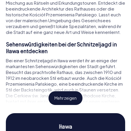
Mischung aus Rätseln und Erkundungstouren. Entdeckt die
beeindruckende Architektur des Rathauses oder die
historische Kościół Przemienienia Pańskiego. Lasst euch
von der malerischen Umgebung des Geserichsees
verzaubern und genießt lokale Spezialitäten, während ihr
die Stadt auf eine ganz neue Art und Weise kennenlernt.
Sehenswürdigkeiten bei der Schnitzeljagd in
Iława entdecken
Bei einer Schnitzeljagd in Iława werdet ihr an einige der
markantesten Sehenswürdigkeiten der Stadt geführt.
Besucht das prachtvolle Rathaus, das zwischen 1910 und
1912 im neobarocken Stil erbaut wurde. Auch die Kościół
Przemienienia Pańskiego, eine beeindruckende Kirche im
Stil der Backsteingotik, wird euch in Staunen versetzen.
Die Cerkiew św. Jana Teologa, eine orthodoxe Kirche,
Mehr zeigen
bietet mit ihrer einzigartigen Architektur einen weiteren
Höhepunkt eurer Tour. Während ihr diese und andere Orte
erkundet, löst ihr spannende Rätsel und erfahrt mehr über
die Geschichte und Bedeutung dieser Bauwerke.
Iława