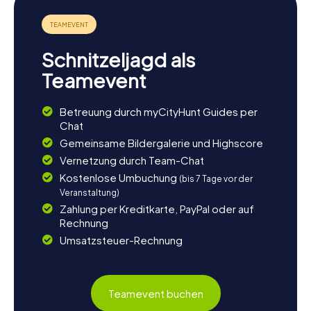
Möglichkeiten zum Segeln oder Kajakfahren. Wenn ihr die
Natur genießen möchtet, sind die umliegenden Wälder
und Parks perfekt für einen entspannten Spaziergang.
Lasst den Tag in einem der gemütlichen Cafés oder
Schnitzeljagd als
Restaurants der Stadt ausklingen und probiert die lokale
Küche. Die Kombination aus Natur, Kultur und Geschichte
Teamevent
macht Iława zu einem unvergesslichen Erlebnis.
Betreuung durch myCityHunt Guides per
Chat
Gemeinsame Bildergalerie und Highscore
Vernetzung durch Team-Chat
Kostenlose Umbuchung
(bis 7 Tage vor der
Veranstaltung)
Zahlung per Kreditkarte, PayPal oder auf
Rechnung
Umsatzsteuer-Rechnung
Teamevent buchen