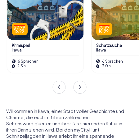
20.99
20.99
16.99
16.99
Krimispiel
Schatzsuche
Iława
Iława
6 Sprachen
6 Sprachen
2.5 h
3.0 h
Willkommen in Iława, einer Stadt voller Geschichte und
Charme, die euch mit ihren zahlreichen
Sehenswürdigkeiten und ihrer faszinierenden Kultur in
ihren Bann ziehen wird. Bei den myCityHunt
Schnitzeljagden in Iława erlebt ihr eine spannende