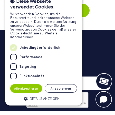
Diese Webseite
Zusammenspiel und erzeugen einen echten Teamspirit.
verwendet Cookies.
Dank der einfachen Handhabung über das Smartphone
Mehr zeigen
behält ihr jederzeit den Überblick. So wird die
Wir verwenden Cookies, um die
Benutzerfreundlichkeit unserer Website
Schnitzeljagd in Iława für jedes Team – klein wie groß – zu
zu verbessern. Durch die weitere Nutzung
einem Highlight.
unserer Webseite stimmen Sie der
Verwendung von Cookies gemäß unserer
Cookie-Richtlinie zu.
Weitere
Informationen
Unbedingt erforderlich
Performance
Targeting
Newsletter
Funktionalität
Alle akzeptieren
Alle ablehnen
DETAILS ANZEIGEN
Datenschutzerklärung