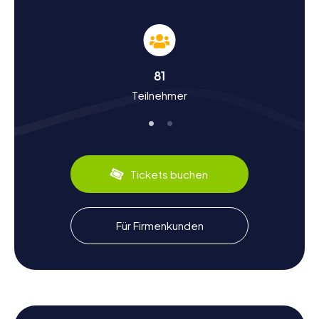
Geschichte und Kultur bei der Schnitzeljagd in
Iława erleben
Die myCityHunt Schnitzeljagden in Iława bieten euch die
Möglichkeit, tief in die reiche Geschichte und Kultur der
Stadt einzutauchen. Iława, einst als Deutsch Eylau
81
bekannt, hat eine bewegte Vergangenheit, die bis ins
Teilnehmer
Mittelalter zurückreicht. Gegründet vom Deutschen
Orden, entwickelte sich die Stadt zu einem wichtigen
Handelszentrum. Wusstet ihr, dass Iława einst als "Perle
des Oberlandes" bezeichnet wurde, aufgrund ihrer
malerischen Lage am Geserichsee? Neben der
Geschichte werdet ihr auch kulinarische Spezialitäten
Tickets buchen
entdecken, wie die herzhaften regionalen Gerichte, die
euren Besuch in Iława abrunden.
Nach der Schnitzeljagd in Iława die Umgebung
Für Firmenkunden
erkunden
Nach einer aufregenden Schnitzeljagd in Iława laden die
Umgebung und der Geserichsee zu weiteren
Erkundungen ein. Der See ist ein Paradies für
Wassersportliebhaber und bietet zahlreiche