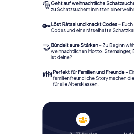
🎅
Geht auf weihnachtliche Schatzsuch
zu Schatzsuchern inmitten einer weih
🔑
Löst Rätsel und knackt Codes
– Euch 
Codes und eine rätselhafte Schatzka
🤝
Bündelt eure Stärken
– Zu Beginn wähl
weihnachtlichen Motto. Sternsinger, 
ist deine?
👪
Perfekt für Familien und Freunde
– Ei
familienfreundliche Story machen d
für alle Altersklassen.