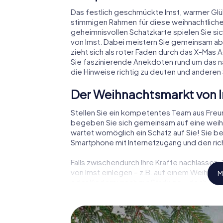
Das festlich geschmückte Imst, warmer Gl
stimmigen Rahmen für diese weihnachtliche
geheimnisvollen Schatzkarte spielen Sie si
von Imst. Dabei meistern Sie gemeinsam a
zieht sich als roter Faden durch das X-Mas 
Sie faszinierende Anekdoten rund um das n
die Hinweise richtig zu deuten und anderen 
Der Weihnachtsmarkt von 
Stellen Sie ein kompetentes Team aus Fre
begeben Sie sich gemeinsam auf eine weihn
wartet womöglich ein Schatz auf Sie! Sie be
Smartphone mit Internetzugang und den rich
Falls zwischendurch Ihre Kräfte nachlassen
von Imst einlegen – z.B. auf einem Weihnach
M
oder Kinderpunsch zur Stärkung – doch verg
Weihnachtsschatz auf Sie wartet!
Eine spannende Option für 