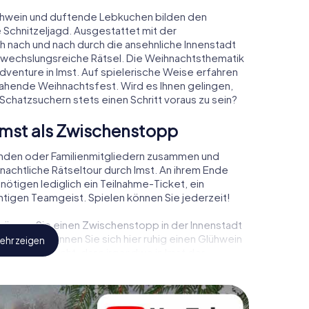
ühwein und duftende Lebkuchen bilden den
 Schnitzeljagd. Ausgestattet mit der
ch nach und nach durch die ansehnliche Innenstadt
bwechslungsreiche Rätsel. Die Weihnachtsthematik
Adventure in Imst. Auf spielerische Weise erfahren
ahende Weihnachtsfest. Wird es Ihnen gelingen,
Schatzsuchern stets einen Schritt voraus zu sein?
Imst als Zwischenstopp
unden oder Familienmitgliedern zusammen und
achtliche Rätseltour durch Imst. An ihrem Ende
nötigen lediglich ein Teilnahme-Ticket, ein
tigen Teamgeist. Spielen können Sie jederzeit!
, können Sie einen Zwischenstopp in der Innenstadt
tsmarkt! Gönnen Sie sich hier ruhig einen Glühwein
ehr zeigen
essen Sie nicht, dass irgendwo in Imst der
Ihre Weihnachtsfeier in Imst