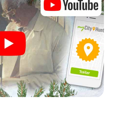
h auch hervorragend als Programmpunkt Ihrer
raktive Schnitzeljagd das gastronomische Programm
d auch ein Ausflug zum Weihnachtsmarkt von Imst
light. Schließlich bietet die Smartphone
kten Weihnachtsfeier in Imst erwartet: Spaß,
nachtsthematik. Gönnen Sie Ihren Kollegen also
und planen Sie unser X-Mas Adventure als
t ein!