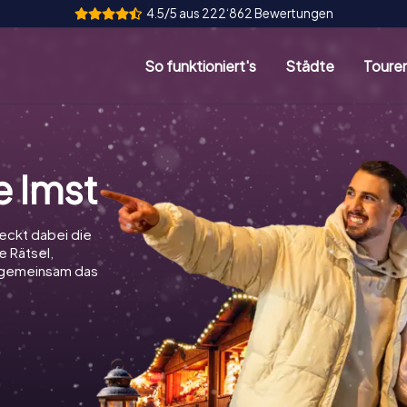
4.5/5 aus 222‘862 Bewertungen
So funktioniert's
Städte
Toure
 Imst
eckt dabei die
e Rätsel,
t gemeinsam das