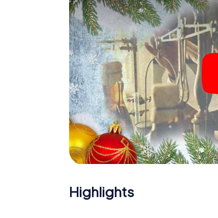
Das myCityHunt X-Mas Adventure eignet sic
Weihnachtsfeier in Imst: So kann eine inte
Ihrer Weihnachtsfeier in Imst ergänzen. Un
wird mit dem X-Mas Adventure zu einem High
Schnitzeljagd alles was man von einer perfe
Teambuilding und eine stimmungsvolle Weih
einen unvergesslichen Ausklang des Jahres 
Programmpunkt Ihrer Weihnachtsfeier in Ims
Highlights