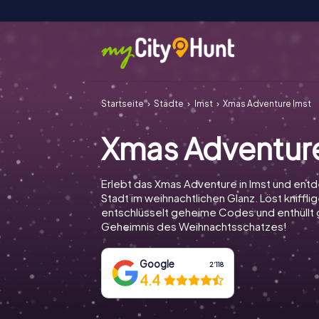
Startseite
Städte
Imst
Xmas Adventure Imst
Xmas Adventure
Erlebt das Xmas Adventure in Imst und entd
Stadt im weihnachtlichen Glanz. Löst knifflig
entschlüsselt geheime Codes und enthüll
Geheimnis des Weihnachtsschatzes!
Google
2‘118
4.4