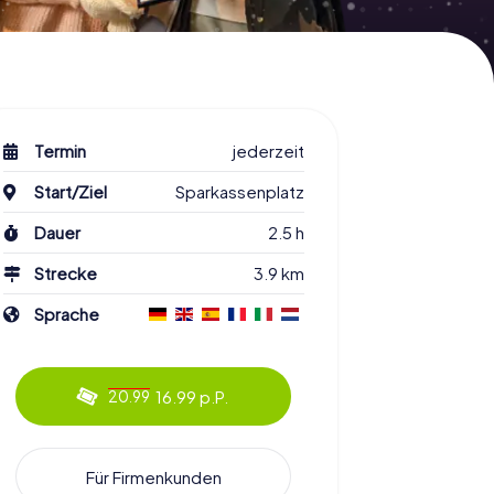
Termin
jederzeit
Start/Ziel
Sparkassenplatz
Dauer
2.5 h
Strecke
3.9 km
Sprache
16.99 p.P.
20.99
Für Firmenkunden