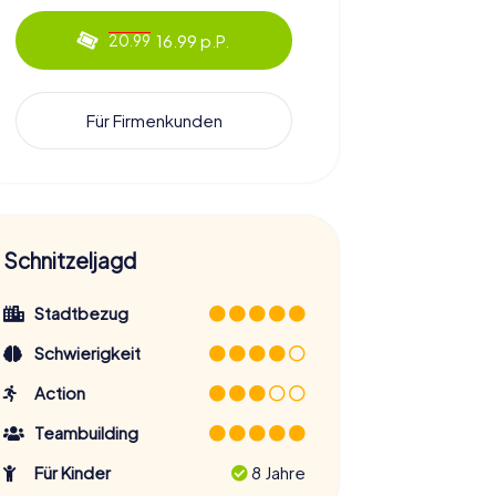
16.99 p.P.
20.99
Für Firmenkunden
Schnitzeljagd
Stadtbezug
Schwierigkeit
Action
Teambuilding
Für Kinder
8 Jahre