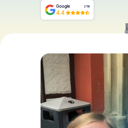
Google
2‘118
4.4