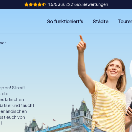
4.5/5 aus 222‘862 Bewertungen
So funktioniert's
Städte
Toure
mpen
mpen! Streift
 die
estätischen
Rätsel und taucht
derländischen
sst euch von
!