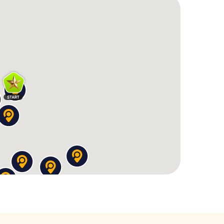
 und ihre Geschichten auf der
e berühmte Persönlichkeiten hervorgebracht.
r über diese Menschen und ihre Beiträge zur
aben führen euch zu Orten, die mit diesen
 euch die Möglichkeit, mehr über ihr Leben und ihre
nde Reise durch die Zeit, die euch nicht nur die
er näherbringt. Lasst euch von ihren Geschichten
nz besondere Art und Weise.
chnitzeljagd aus einer neuen
rt, dass ihr sowohl die berühmten
nte Ecken der Stadt entdeckt. Freut euch auf
lig neue Perspektive auf Kampen geben werden.
 über die Stadt an und lernt neben der Stadt auch