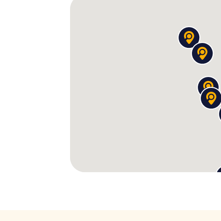
Berühmte Persönlichkeiten
Schnitzeljagd in Kampen
Kampen hat im Laufe der Jahrhunderte viel
Während eurer Schnitzeljagd werdet ihr meh
Geschichte der Stadt erfahren. Einige Aufg
Persönlichkeiten verbunden sind, und bieten
Errungenschaften zu erfahren.
Die Schnitzeljagd in Kampen ist eine spanne
Stadt, sondern auch ihre berühmten Bewohn
inspirieren und erlebt Kampen auf eine ga
Entdeckt Kampen bei der S
Perspektive
Die Schnitzeljagd in Kampen ist so konzipie
Sehenswürdigkeiten als auch weniger bekan
spannende Geheimtipps, die euch eine völ
Dabei eignet ihr euch ganz nebenbei Wissen
eure Teammitglieder besser kennen.