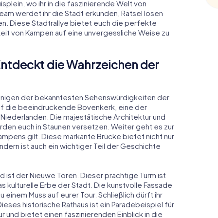
plein, wo ihr in die faszinierende Welt von
m werdet ihr die Stadt erkunden, Rätsel lösen
. Diese Stadtrallye bietet euch die perfekte
keit von Kampen auf eine unvergessliche Weise zu
Entdeckt die Wahrzeichen der
 einigen der bekanntesten Sehenswürdigkeiten der
auf die beeindruckende Bovenkerk, eine der
Niederlanden. Die majestätische Architektur und
den euch in Staunen versetzen. Weiter geht es zur
ampens gilt. Diese markante Brücke bietet nicht nur
ndern ist auch ein wichtiger Teil der Geschichte
gd ist der Nieuwe Toren. Dieser prächtige Turm ist
s kulturelle Erbe der Stadt. Die kunstvolle Fassade
inem Muss auf eurer Tour. Schließlich dürft ihr
eses historische Rathaus ist ein Paradebeispiel für
 und bietet einen faszinierenden Einblick in die