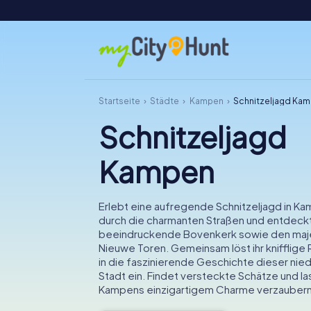
Startseite
Städte
Kampen
Schnitzeljagd Ka
Schnitzeljagd
Kampen
Erlebt eine aufregende Schnitzeljagd in Ka
durch die charmanten Straßen und entdeckt
beeindruckende Bovenkerk sowie den maj
Nieuwe Toren. Gemeinsam löst ihr knifflige 
in die faszinierende Geschichte dieser nie
Stadt ein. Findet versteckte Schätze und la
Kampens einzigartigem Charme verzaubern