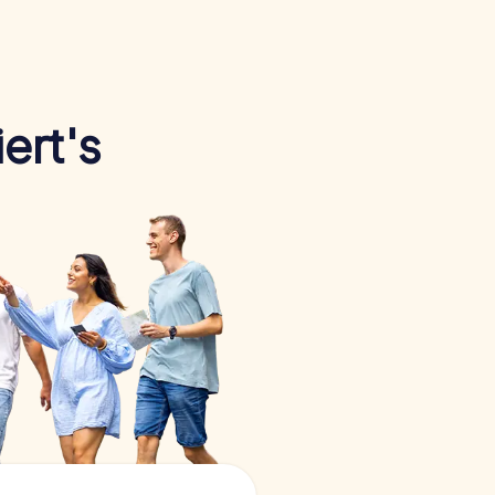
ert's