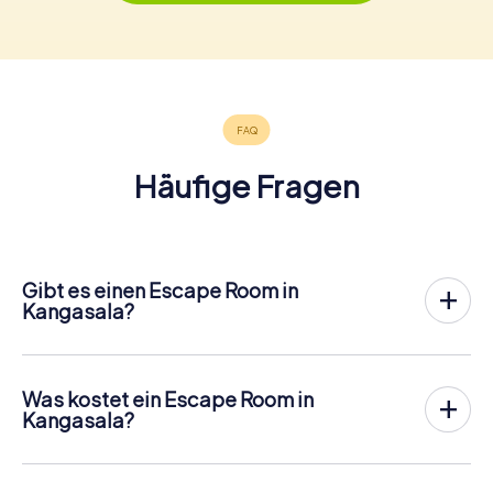
Häufige Fragen
Gibt es einen Escape Room in
Kangasala?
In Kangasala gibt es jetzt die Möglichkeit, ein
Outdoor
Escape Game in der Innenstadt von Kangasala
zu spielen!
Anders als bei einem klassischen Escape Room, bei dem
Was kostet ein Escape Room in
die Spieler in einen kleinen Raum eingesperrt werden,
Kangasala?
findet das myCityHunt Outdoor Escape Game in
Ein Indoor Escape Room kostet für gewöhnlich pauschal
Kangasala an der frischen Luft statt. Ähnlich wie bei einer
zwischen 90 und 150 für 2 bis 6 Personen.
Schnitzeljagd lösen die Spieler an verschiedenen