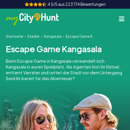
4.5/5 aus 223‘174 Bewertungen
Startseite
Städte
Kangasala
Escape Game Kangasala
So funktioniert's
Escape Game Kangasala
Städte
Beim Escape Game in Kangasala verwandelt sich
Touren
Kangasala in euren Spielplatz. Als Agenten löst ihr Rätsel,
enttarnt Verräter und rettet die Stadt vor dem Untergang.
Seid ihr bereit für das Abenteuer?
Teamevent
Tickets
INT
AT
CH
DE
ES
FR
UK
IE
IT
NL