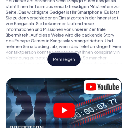
Bei dieser actionreichen Schnitzeljagd durch Kangasala
steht Ihnen Ihr Team aus einsatzfreudigen Mitstreitern zur
Seite. Das wichtigste Gadget ist Ihr Smartphone: Es lotst
Sie zu den verschiedenen Einsatzorten in der Innenstadt
von Kangasala. Sie bekommen laufend neue
Informationen und Missionen von unserer Zentrale
übermittelt. Auf diese Weise wird die packende Story
des Escape Games in Kangasala vorangetrieben. Und
nehmen Sie unbedingt ab, wenn das Telefon klingelt! Eine
Kontaktperson könnte versuchen, mit Ihnen konspirativ in
Verbindung zu treten … Doch Vorsicht: So mancher
Mehr zeigen
Informant entpuppt sich als dubioser Doppelagent und so
manche Information als bewusst gelegte falsche Fährte.
Seien Sie auf der Hut, ziehen Sie die richtigen Schlüsse
und vor allem: Vertrauen Sie niemandem!
Anders als in einem klassischen Escape Room in Kangasala
sind Sie also nicht in ein Zimmer eingesperrt, aus dem Sie
sich in einem vorgegebenen Zeitfenster befreien
müssen. Diese Smartphone Schnitzeljagd erklärt ganz
Kangasala zu Ihrem persönlichen Spielfeld! Die technische
Voraussetzung für Ihr Agentenabenteuer in Kangasala: Ein
Smartphone mit Zugang ins mobile Internet. Per Klick