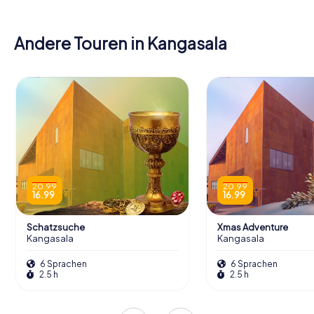
Andere Touren in Kangasala
20.99
20.99
16.99
16.99
Schatzsuche
Xmas Adventure
Kangasala
Kangasala
6 Sprachen
6 Sprachen
2.5 h
2.5 h