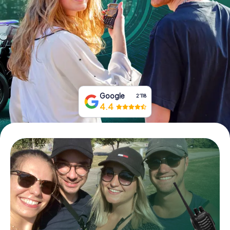
Tickets buchen
Gutscheine bestellen
Google
2‘118
4.4