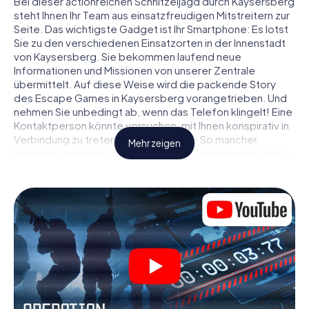
Bei dieser actionreichen Schnitzeljagd durch Kaysersberg
steht Ihnen Ihr Team aus einsatzfreudigen Mitstreitern zur
Seite. Das wichtigste Gadget ist Ihr Smartphone: Es lotst
Sie zu den verschiedenen Einsatzorten in der Innenstadt
von Kaysersberg. Sie bekommen laufend neue
Informationen und Missionen von unserer Zentrale
übermittelt. Auf diese Weise wird die packende Story
des Escape Games in Kaysersberg vorangetrieben. Und
nehmen Sie unbedingt ab, wenn das Telefon klingelt! Eine
Kontaktperson könnte versuchen, mit Ihnen konspirativ in
Verbindung zu treten … Doch Vorsicht: So mancher
Mehr zeigen
Informant entpuppt sich als dubioser Doppelagent und so
manche Information als bewusst gelegte falsche Fährte.
Seien Sie auf der Hut, ziehen Sie die richtigen Schlüsse
und vor allem: Vertrauen Sie niemandem!
Anders als in einem klassischen Escape Room in
Kaysersberg sind Sie also nicht in ein Zimmer eingesperrt,
aus dem Sie sich in einem vorgegebenen Zeitfenster
befreien müssen. Diese Smartphone Schnitzeljagd erklärt
ganz Kaysersberg zu Ihrem persönlichen Spielfeld! Die
technische Voraussetzung für Ihr Agentenabenteuer in
Kaysersberg: Ein Smartphone mit Zugang ins mobile