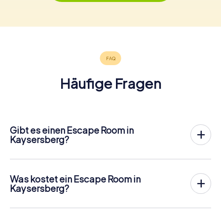
Häufige Fragen
Gibt es einen Escape Room in
Kaysersberg?
In Kaysersberg gibt es jetzt die Möglichkeit, ein
Outdoor
Escape Game in der Innenstadt von Kaysersberg
zu
spielen!
Was kostet ein Escape Room in
Anders als bei einem klassischen Escape Room, bei dem
Kaysersberg?
die Spieler in einen kleinen Raum eingesperrt werden,
Ein Indoor Escape Room kostet für gewöhnlich pauschal
findet das myCityHunt Outdoor Escape Game in
zwischen 90 und 150 für 2 bis 6 Personen.
Kaysersberg an der frischen Luft statt. Ähnlich wie bei