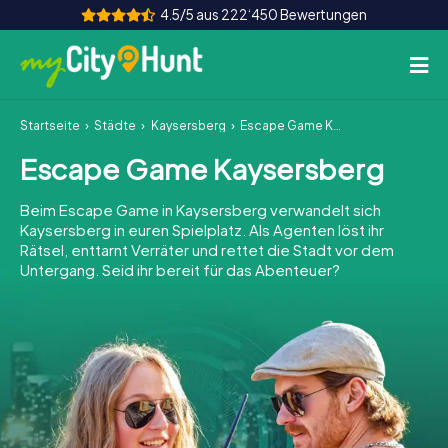
4.5/5 aus 222‘450 Bewertungen
Startseite
Städte
Kaysersberg
Escape Game Kaysersberg
So funktioniert's
Escape Game Kaysersberg
Städte
Beim Escape Game in Kaysersberg verwandelt sich
Touren
Kaysersberg in euren Spielplatz. Als Agenten löst ihr
Rätsel, enttarnt Verräter und rettet die Stadt vor dem
Untergang. Seid ihr bereit für das Abenteuer?
Teamevent
Tickets
INT
AT
CH
DE
ES
FR
UK
IE
IT
NL