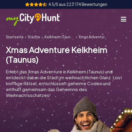
4.5/5 aus 223‘174 Bewertungen
Startseite
Städte
Kelkheim (Taunus)
Xmas Adventure Kelkheim (Taunus)
So funktioniert's
Xmas Adventure Kelkheim
Städte
(Taunus)
Touren
Erlebt das Xmas Adventure in Kelkheim (Taunus) und
entdeckt dabei die Stadt im weihnachtlichen Glanz. Löst
Teamevent
knifflige Rätsel, entschlüsselt geheime Codes und
enthüllt gemeinsam das Geheimnis des
Tickets
Weihnachtsschatzes!
INT
AT
CH
DE
ES
FR
UK
IE
IT
NL