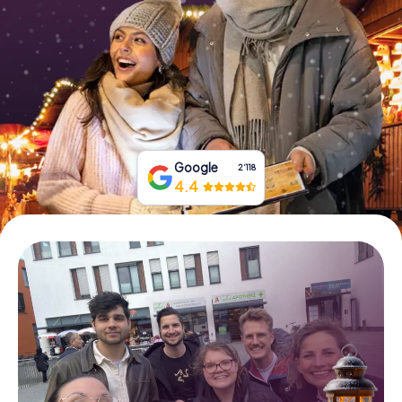
Tickets buchen
Gutscheine bestellen
Google
2‘118
4.4