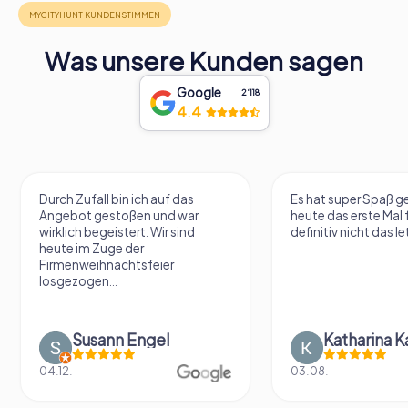
Was unsere Kunden sagen
Google
2‘118
4.4
Durch Zufall bin ich auf das
Es hat super Spaß 
Angebot gestoßen und war
heute das erste Mal 
wirklich begeistert. Wir sind
definitiv nicht das le
heute im Zuge der
Firmenweihnachtsfeier
losgezogen...
Susann Engel
Katharina K
04.12.
03.08.