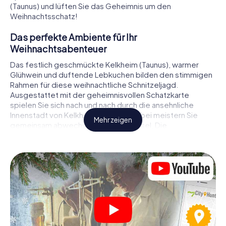
(Taunus) und lüften Sie das Geheimnis um den
Weihnachtsschatz!
Das perfekte Ambiente für Ihr
Weihnachtsabenteuer
Das festlich geschmückte Kelkheim (Taunus), warmer
Glühwein und duftende Lebkuchen bilden den stimmigen
Rahmen für diese weihnachtliche Schnitzeljagd.
Ausgestattet mit der geheimnisvollen Schatzkarte
spielen Sie sich nach und nach durch die ansehnliche
Innenstadt von Kelkheim (Taunus). Dabei meistern Sie
Mehr zeigen
gemeinsam abwechslungsreiche Rätsel. Die
Weihnachtsthematik zieht sich als roter Faden durch das
X-Mas Adventure in Kelkheim (Taunus). Auf spielerische
Weise erfahren Sie faszinierende Anekdoten rund um das
nahende Weihnachtsfest. Wird es Ihnen gelingen, die
Hinweise richtig zu deuten und anderen Schatzsuchern
stets einen Schritt voraus zu sein?
Der Weihnachtsmarkt von Kelkheim (Taunus) als
Zwischenstopp