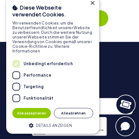
×
wird. Die interaktiven Aufgaben fördern das
Diese Webseite
Zusammenspiel und erzeugen einen echten Teamspirit.
verwendet Cookies.
Dank der einfachen Handhabung über das Smartphone
Mehr zeigen
behält ihr jederzeit den Überblick. So wird die
Wir verwenden Cookies, um die
Benutzerfreundlichkeit unserer Website
Schnitzeljagd in Kolín für jedes Team – klein wie groß – zu
zu verbessern. Durch die weitere Nutzung
einem Highlight.
unserer Webseite stimmen Sie der
Verwendung von Cookies gemäß unserer
Cookie-Richtlinie zu.
Weitere
Informationen
Unbedingt erforderlich
Performance
Targeting
Newsletter
Funktionalität
Alle akzeptieren
Alle ablehnen
DETAILS ANZEIGEN