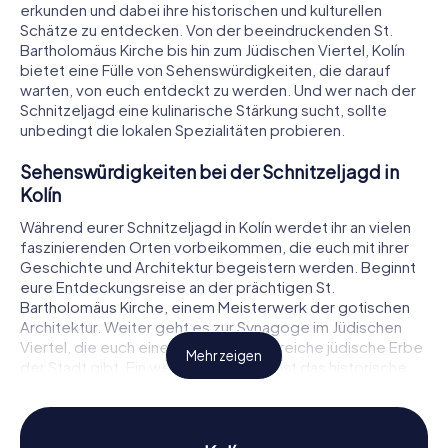
erkunden und dabei ihre historischen und kulturellen
Schätze zu entdecken. Von der beeindruckenden St.
Bartholomäus Kirche bis hin zum Jüdischen Viertel, Kolín
bietet eine Fülle von Sehenswürdigkeiten, die darauf
warten, von euch entdeckt zu werden. Und wer nach der
Schnitzeljagd eine kulinarische Stärkung sucht, sollte
unbedingt die lokalen Spezialitäten probieren.
Sehenswürdigkeiten bei der Schnitzeljagd in
Kolín
Während eurer Schnitzeljagd in Kolín werdet ihr an vielen
faszinierenden Orten vorbeikommen, die euch mit ihrer
Geschichte und Architektur begeistern werden. Beginnt
eure Entdeckungsreise an der prächtigen St.
Bartholomäus Kirche, einem Meisterwerk der gotischen
Architektur. Weiter geht es zur Synagoge im Jüdischen
Viertel, die euch einen Einblick in das reiche jüdische Erbe
Mehr zeigen
der Stadt gibt. Ein weiteres Highlight ist das historische
Stadtzentrum mit dem beeindruckenden Masarykův most,
der euch mit seiner Architektur faszinieren wird. Bei jeder
dieser Sehenswürdigkeiten erwarten euch spannende
Rätsel, die eure Entdeckerfreude wecken.