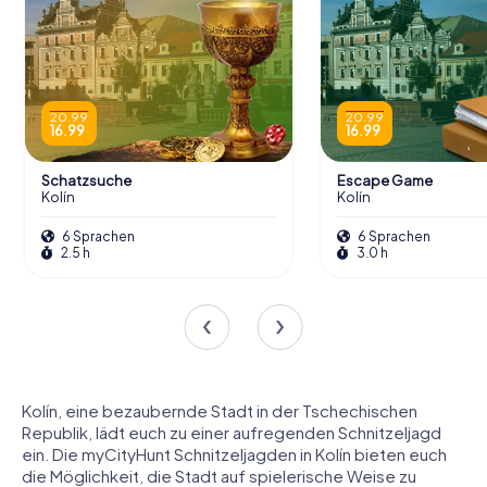
20.99
20.99
16.99
16.99
Schatzsuche
Escape Game
Kolín
Kolín
6 Sprachen
6 Sprachen
2.5 h
3.0 h
Kolín, eine bezaubernde Stadt in der Tschechischen
Republik, lädt euch zu einer aufregenden Schnitzeljagd
ein. Die myCityHunt Schnitzeljagden in Kolín bieten euch
die Möglichkeit, die Stadt auf spielerische Weise zu