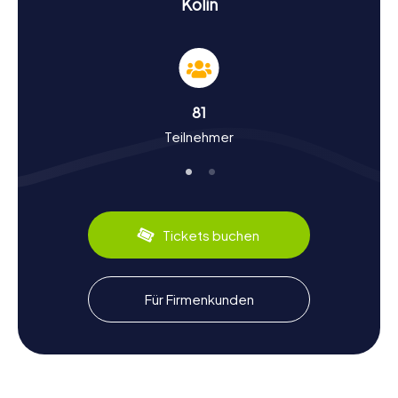
Kolín
Geschichte und Kultur bei der Schnitzeljagd in
Kolín erleben
Die Schnitzeljagd in Kolín ist nicht nur ein Spiel, sondern
auch eine Reise durch die bewegte Geschichte der
81
Stadt. Gegründet im Jahr 1261, hat Kolín viele historische
Teilnehmer
Ereignisse erlebt, darunter die berühmte Schlacht bei
Kolín im Jahr 1757. Während der Schnitzeljagd erfahrt ihr
mehr über diese und andere interessante Fakten zur
Stadtgeschichte. Wusstet ihr zum Beispiel, dass Kolín
einst eine bedeutende Königsstadt war? Auch die Kultur
kommt nicht zu kurz: Erlebt die Vielfalt der tschechischen
Tickets buchen
Küche, indem ihr lokale Spezialitäten wie Kolínský guláš
probiert. Die Stadt ist zudem bekannt für ihre
Zuckerproduktion, die bis ins 19. Jahrhundert zurückreicht.
Für Firmenkunden
Nach der Schnitzeljagd in Kolín die Umgebung
erkunden
Nach einer aufregenden Schnitzeljagd in Kolín bietet sich
die Gelegenheit, die Umgebung der Stadt zu erkunden.