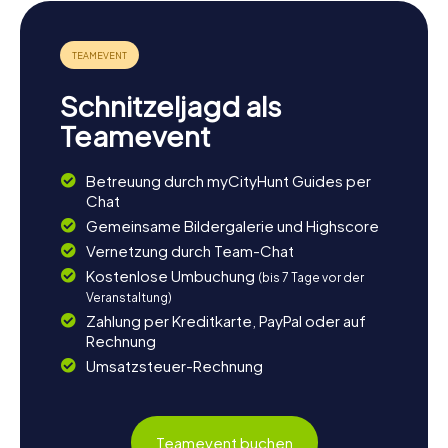
Besucht das Zámek Kolín, das Schloss, das einst eine
bedeutende Rolle in der Geschichte der Stadt spielte.
Oder genießt einen Spaziergang entlang der Elbe und
lasst die Eindrücke der Schnitzeljagd Revue passieren. Für
Naturfreunde bietet die Umgebung von Kolín zahlreiche
Schnitzeljagd als
Wander- und Radwege, die zu weiteren Entdeckungen
einladen. Und wenn ihr noch nicht genug von der Stadt
Teamevent
habt, könnt ihr in einem der vielen gemütlichen Cafés im
Stadtzentrum entspannen und die Atmosphäre von Kolín
Betreuung durch myCityHunt Guides per
genießen.
Chat
Gemeinsame Bildergalerie und Highscore
Vernetzung durch Team-Chat
Kostenlose Umbuchung
(bis 7 Tage vor der
Veranstaltung)
Zahlung per Kreditkarte, PayPal oder auf
Rechnung
Umsatzsteuer-Rechnung
Teamevent buchen