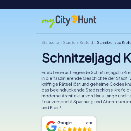
Startseite
Städte
Krefeld
Schnitzeljagd Kref
Schnitzeljagd K
Erlebt eine aufregende Schnitzeljagd in Kre
in die faszinierende Geschichte der Stadt, 
knifflige Rätsel löst und geheime Codes kn
das beeindruckende Stadtschloss Krefeld 
moderne Architektur von Haus Lange und Ha
Tour verspricht Spannung und Abenteuer im 
und Klein!
Google
2‘118
4.4