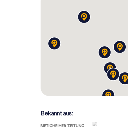
wartet ihr noch? Startet eure Entdeckungst
Facetten der Stadt überraschen!
Bekannt aus: