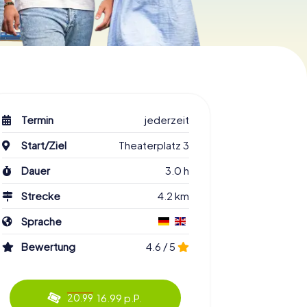
Termin
jederzeit
Start/Ziel
Theaterplatz 3
Dauer
3.0 h
Strecke
4.2 km
Sprache
Bewertung
4.6 / 5
16.99 p.P.
20.99