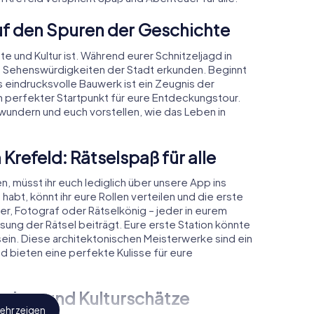
Auf den Spuren der Geschichte
te und Kultur ist. Während eurer Schnitzeljagd in
n Sehenswürdigkeiten der Stadt erkunden. Beginnt
 eindrucksvolle Bauwerk ist ein Zeugnis der
n perfekter Startpunkt für eure Entdeckungstour.
bewundern und euch vorstellen, wie das Leben in
 Krefeld: Rätselspaß für alle
n, müsst ihr euch lediglich über unsere App ins
habt, könnt ihr eure Rollen verteilen und die erste
r, Fotograf oder Rätselkönig – jeder in eurem
sung der Rätsel beiträgt. Eure erste Station könnte
ein. Diese architektonischen Meisterwerke sind ein
d bieten eine perfekte Kulisse für eure
irchen und Kulturschätze
ehr zeigen