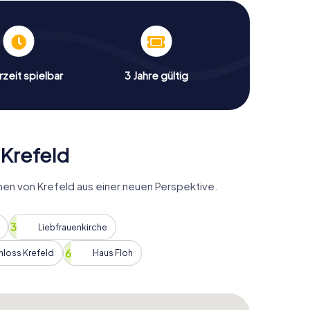
akten und Geschichten über Krefeld erfahren. Egal
 ersten Mal besucht, diese Schnitzeljagd wird euch
sse bescheren. Also schnappt euch eure Freunde
annende Entdeckungstour durch Krefeld!
zeit spielbar
3 Jahre gültig
leiner Wettkampf mit anderen Teams, die diese
. Mit jeder gelösten Aufgabe sammelt ihr Punkte
igen. Vielleicht schafft ihr es sogar, den Highscore
 dass sie sowohl für Einheimische als auch für
scht sein, wie viel es in Krefeld zu entdecken gibt!
 Krefeld
ne unterhaltsame Freizeitaktivität, sondern auch eine
 und Kultur der Stadt zu erfahren. Ihr werdet an
en von Krefeld aus einer neuen Perspektive.
ante Fakten über die Entwicklung der Stadt
refeld ranken. So werdet ihr nicht nur die
chichte von Krefeld auf eine spannende und
Liebfrauenkirche
hloss Krefeld
Haus Floh
igen Möglichkeit seid, Krefeld zu entdecken, dann
ichtige für euch. Bucht jetzt eure Tickets und erlebt
eise. Egal ob ihr alleine, mit Freunden oder der
 wird euch mit Sicherheit begeistern. Also worauf