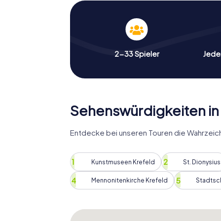
kennenlernen, sondern auch interessante F
ob ihr Einheimische seid oder die Stadt zum
neue Einblicke und unvergessliche Erlebni
oder Familie und begebt euch auf eine sp
2-33 Spieler
Jeder
Die Schnitzeljagd in Krefeld ist auch ein k
Herausforderung bereits angenommen haben
und könnt euch in unserer Bestenliste verew
zu knacken. Die Aufgaben sind so gestaltet,
Besucher interessant sind. Ihr werdet überra
Sehenswürdigkeiten in
Die Schnitzeljagd in Krefeld ist nicht nur ei
tolle Gelegenheit, mehr über die Geschichte
Entdecke bei unseren Touren die Wahrzeich
historischen Orten vorbeikommen, interess
erfahren und Anekdoten hören, die sich um K
Sehenswürdigkeiten, sondern auch die Ges
Kunstmuseen Krefeld
St. Dionysius
interaktive Weise kennenlernen.
Mennonitenkirche Krefeld
Stadtsc
Wenn ihr auf der Suche nach einer einzigart
ist die Schnitzeljagd in Krefeld genau das R
die Stadt auf eine ganz besondere Art und W
Familie unterwegs seid, diese Schnitzeljagd