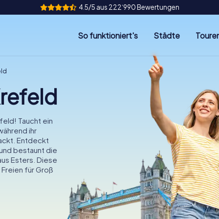
4.5/5 aus 222‘990 Bewertungen
So funktioniert's
Städte
Toure
eld
refeld
feld! Taucht ein
während ihr
ackt. Entdeckt
und bestaunt die
us Esters. Diese
Freien für Groß