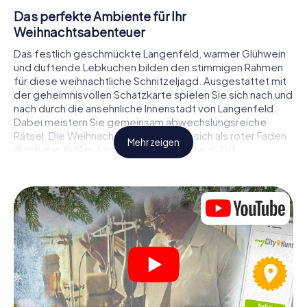
Das perfekte Ambiente für Ihr
Weihnachtsabenteuer
Das festlich geschmückte Langenfeld, warmer Glühwein
und duftende Lebkuchen bilden den stimmigen Rahmen
für diese weihnachtliche Schnitzeljagd. Ausgestattet mit
der geheimnisvollen Schatzkarte spielen Sie sich nach und
nach durch die ansehnliche Innenstadt von Langenfeld.
Dabei meistern Sie gemeinsam abwechslungsreiche
Rätsel. Die Weihnachtsthematik zieht sich als roter Faden
Mehr zeigen
durch das X-Mas Adventure in Langenfeld. Auf
spielerische Weise erfahren Sie faszinierende Anekdoten
rund um das nahende Weihnachtsfest. Wird es Ihnen
gelingen, die Hinweise richtig zu deuten und anderen
Schatzsuchern stets einen Schritt voraus zu sein?
Der Weihnachtsmarkt von Langenfeld als
Zwischenstopp
Stellen Sie ein kompetentes Team aus Freunden oder
Familienmitgliedern zusammen und begeben Sie sich
gemeinsam auf eine weihnachtliche Rätseltour durch