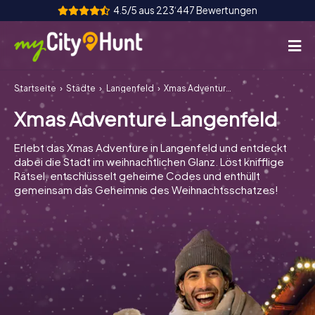
4.5/5 aus 223‘447 Bewertungen
Startseite
Städte
Langenfeld
Xmas Adventure Langenfeld
So funktioniert's
Xmas Adventure Langenfeld
Städte
Erlebt das Xmas Adventure in Langenfeld und entdeckt
Touren
dabei die Stadt im weihnachtlichen Glanz. Löst knifflige
Rätsel, entschlüsselt geheime Codes und enthüllt
gemeinsam das Geheimnis des Weihnachtsschatzes!
Teamevent
Tickets
INT
AT
CH
DE
ES
FR
UK
IE
IT
NL