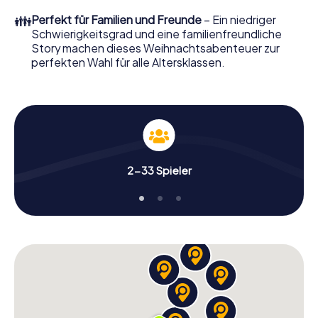
perfekten Weihnachtsfeier in Langenfeld erwartet: Spaß,
👪
Perfekt für Familien und Freunde
– Ein niedriger
Teambuilding und eine stimmungsvolle
Schwierigkeitsgrad und eine familienfreundliche
Weihnachtsthematik. Gönnen Sie Ihren Kollegen also
Story machen dieses Weihnachtsabenteuer zur
einen unvergesslichen Ausklang des Jahres und planen Sie
perfekten Wahl für alle Altersklassen.
unser X-Mas Adventure als Programmpunkt Ihrer
Weihnachtsfeier in Langenfeld ein!
2-33 Spieler