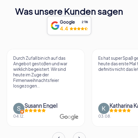
Was unsere Kunden sagen
Google
2‘118
4.4
Durch Zufall bin ich auf das
Es hat super Spaß 
Angebot gestoßen und war
heute das erste Mal 
wirklich begeistert. Wir sind
definitiv nicht das le
heute im Zuge der
Firmenweihnachtsfeier
losgezogen...
Susann Engel
Katharina K
04.12.
03.08.