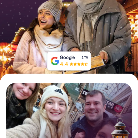
Tickets buchen
Gutscheine bestellen
Google
2‘118
4.4