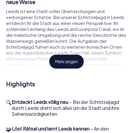
neue Weise
Leeds ist eine Stadt voller Überraschungen und
verborgener Schätze. Bei unserer Schnitzeljagd in Leeds
entdeckt ihr die Stadt aus einer neuen Perspektive. Ihr
schlendert entlang des Leeds and Liverpool Canal, wo ihr
die malerische Umgebung und die reiche Geschichte des
Wasserwegs genießen könnt. Die Aufgaben der
Schnitzeljagd führen euch zu weiteren ikonischen Orten
wie der majestätischen Leeds Town Hall, einem Symbol
viktorianischer Pracht, und der beeindruckenden
Mehr zeigen
Kathedrale von Leeds, die mit ihrer gotischen Architektur
ein echter Hingucker ist.
Während ihr euch durch die Stadt bewegt, löst ihr knifflige
Highlights
Rätsel und meistert spannende Herausforderungen, die
euch die Geschichte und Kultur von Leeds näherbringen.
Mit jedem gelösten Rätsel sammelt ihr Punkte und erfahrt
🔍
Entdeckt Leeds völlig neu
– Bei der Schnitzeljagd
mehr über die Stadt, die einst ein Zentrum der
durch Leeds dreht sich alles um die Stadt und ihre
Textilindustrie war und sich heute als dynamische
Sehenswürdigkeiten.
Kulturstadt präsentiert. Eure Schnitzeljagd in Leeds wird
so zu einem unvergesslichen Erlebnis.
🧩
Löst Rätsel und lernt Leeds kennen
– An den