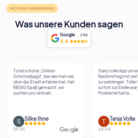
Was unsere Kunden sagen
Google
2‘122
4.4
Total schöne „Online-
Ganz tolle App um e
Schnitzeljagd“, bei der man viel
Nachmittag mit vie
über die Stadt erfahren hat. Hat
zu verbringen. Tolle
RIESIG Spaß gemacht, wir
sofort zur Stelle war 
suchen uns zeitnah...
Probleme hatte....
Silke Ihne
Tanja Volle
09.05.
24.04.