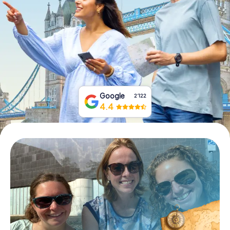
Tickets buchen
Gutscheine bestellen
Google
2‘122
4.4