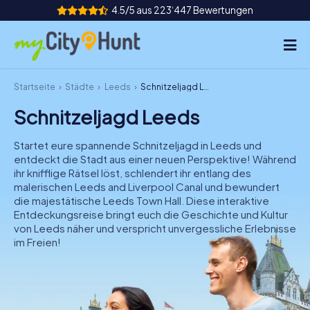
4.5/5 aus 223‘447 Bewertungen
Startseite
Städte
Leeds
Schnitzeljagd Leeds
So funktioniert's
Schnitzeljagd Leeds
Städte
Startet eure spannende Schnitzeljagd in Leeds und
Touren
entdeckt die Stadt aus einer neuen Perspektive! Während
ihr knifflige Rätsel löst, schlendert ihr entlang des
malerischen Leeds and Liverpool Canal und bewundert
Teamevent
die majestätische Leeds Town Hall. Diese interaktive
Entdeckungsreise bringt euch die Geschichte und Kultur
Tickets
von Leeds näher und verspricht unvergessliche Erlebnisse
im Freien!
INT
AT
CH
DE
ES
FR
UK
IE
IT
NL