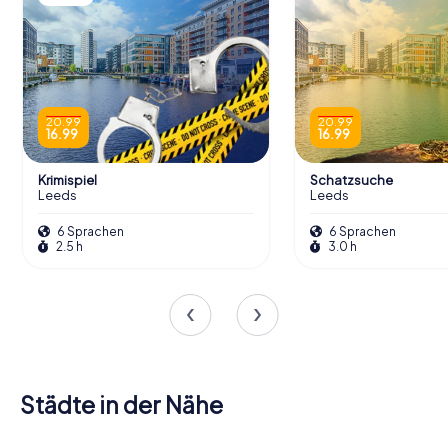
20.99
20.99
16.99
16.99
Krimispiel
Schatzsuche
Leeds
Leeds
6 Sprachen
6 Sprachen
2.5 h
3.0 h
Städte in der Nähe
Morley
Pudsey
Lofthouse