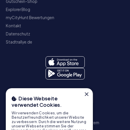
Gutschein-Shop
Explorer Blog
myCityHunt Bewertungen
Kontakt
Datenschutz
Stadtrallye.de
×
Diese Webseite
verwendet Cookies.
Wir verwenden Cookies, um die
Schnitzeljagd
Benutzerfreundlichkeit unserer Website
zu verbessern. Durch die weitere Nutzung
Zürich
Basel
Genf
Bern
Winterthur
Luzern
unserer Webseite stimmen Sie der
St. Gallen
Schaffhausen
Chur