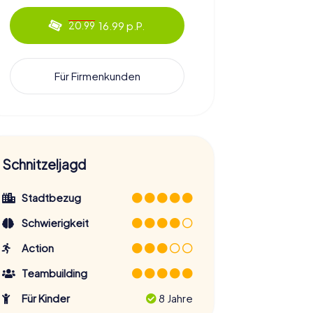
16.99 p.P.
20.99
Für Firmenkunden
Schnitzeljagd
Stadtbezug
Schwierigkeit
Action
Teambuilding
Für Kinder
8 Jahre