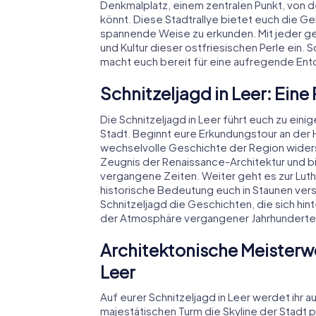
Denkmalplatz, einem zentralen Punkt, von de
könnt. Diese Stadtrallye bietet euch die Ge
spannende Weise zu erkunden. Mit jeder gel
und Kultur dieser ostfriesischen Perle ein
macht euch bereit für eine aufregende En
Schnitzeljagd in Leer: Eine
Die Schnitzeljagd in Leer führt euch zu ein
Stadt. Beginnt eure Erkundungstour an der
wechselvolle Geschichte der Region wider
Zeugnis der Renaissance-Architektur und bi
vergangene Zeiten. Weiter geht es zur Lut
historische Bedeutung euch in Staunen ve
Schnitzeljagd die Geschichten, die sich hin
der Atmosphäre vergangener Jahrhunderte i
Architektonische Meisterwe
Leer
Auf eurer Schnitzeljagd in Leer werdet ihr 
majestätischen Turm die Skyline der Stadt p