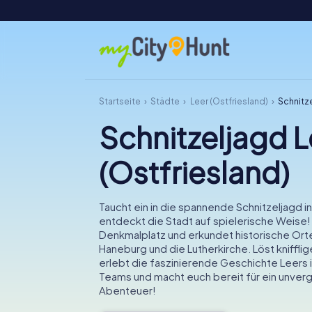
Startseite
Städte
Leer (Ostfriesland)
Schnitze
Schnitzeljagd L
(Ostfriesland)
Taucht ein in die spannende Schnitzeljagd i
entdeckt die Stadt auf spielerische Weise!
Denkmalplatz und erkundet historische Ort
Haneburg und die Lutherkirche. Löst knifflig
erlebt die faszinierende Geschichte Leers i
Teams und macht euch bereit für ein unver
Abenteuer!