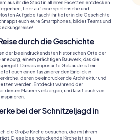
m aus ihr die Stadt in all ihren Facetten entdecken
legenheit, Leer auf eine spielerische und
östen Aufgabe taucht ihr tiefer in die Geschichte
. Schnappt euch eure Smartphones, bildet Teams und
tdeckungsreise!
 Reise durch die Geschichte
igen der beeindruckendsten historischen Orte der
 Haneburg, einem prächtigen Bauwerk, das die
spiegelt. Dieses imposante Gebäude ist ein
etet euch einen faszinierenden Einblick in
herkirche, deren beeindruckende Architektur und
rsetzen werden. Entdeckt während der
ter diesen Mauern verbergen, und lasst euch von
nspirieren.
rke bei der Schnitzeljagd in
auch die Große Kirche besuchen, die mit ihrem
rägt. Diese beeindruckende Kirche ist ein