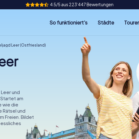
4.5/5 aus 223‘447 Bewertungen
So funktioniert's
Städte
Toure
ljagd Leer (Ostfriesland)
eer
n Leer und
 Startet am
e wie die
e Rätsel und
m Freien. Bildet
gessliches