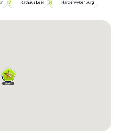
on
Rathaus Leer
Harderwykenburg
derne auf faszinierende Weise vereint. Während
nende Mischung hautnah erleben. Besucht das
nden Einblick in die Geschichte und Kultur der
ht betretet, könnt ihr von außen die historische
 welche Schätze sich darin verbergen. Die
Straßen der Stadt und lässt euch die Verbindung von
und Weise erleben.
nvergessliches Erlebnis für alle
as für Jung und Alt gleichermaßen geeignet ist. Egal
 ersten Mal besucht – diese Stadtrallye bietet euch
spektive zu entdecken und dabei jede Menge Spaß
ass sie sowohl für Familien als auch für Gruppen
Lasst euch von der Vielfalt der Stadt überraschen
hr die Rätsel löst und die Geheimnisse von Leer
in Leer und erlebt