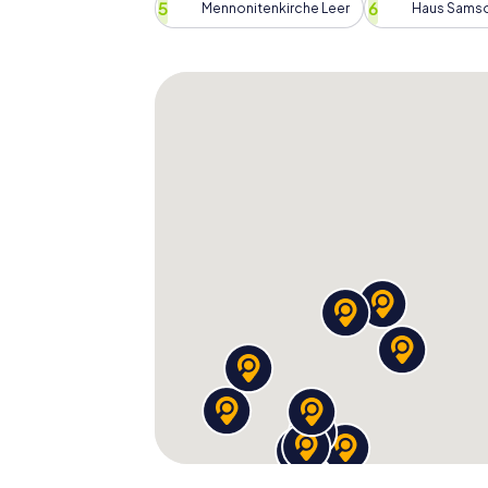
Mennonitenkirche Leer
Haus Sams
Leer ist eine Stadt, die Geschichte und Mo
eurer Schnitzeljagd werdet ihr diese span
Heimatmuseum Leer, das euch einen umfasse
Region bietet. Auch wenn ihr das Museum nic
Architektur bewundern und euch vorstellen,
Schnitzeljagd in Leer führt euch durch die 
Tradition und Innovation auf eine neue Art 
Schnitzeljagd in Leer: Ein u
Die Schnitzeljagd in Leer ist ein Erlebnis, d
ob ihr Einheimische seid oder die Stadt zum
die Möglichkeit, Leer aus einer neuen Per
zu haben. Die Aufgaben sind so gestaltet, d
von Freunden oder Kollegen geeignet sind. 
und genießt die gemeinsame Zeit, während i
entdeckt.
Startet eure Schnitzeljagd 
unvergessliche Momente