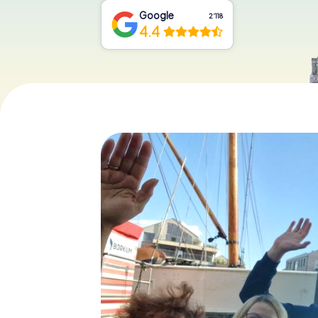
Google
2‘118
4.4