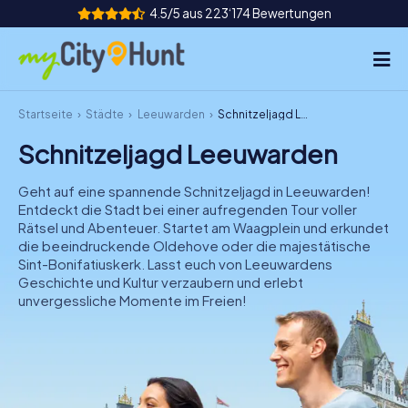
4.5/5 aus 223‘174 Bewertungen
Startseite
Städte
Leeuwarden
Schnitzeljagd Leeuwarden
So funktioniert's
Schnitzeljagd Leeuwarden
Städte
Geht auf eine spannende Schnitzeljagd in Leeuwarden!
Touren
Entdeckt die Stadt bei einer aufregenden Tour voller
Rätsel und Abenteuer. Startet am Waagplein und erkundet
die beeindruckende Oldehove oder die majestätische
Teamevent
Sint-Bonifatiuskerk. Lasst euch von Leeuwardens
Geschichte und Kultur verzaubern und erlebt
Tickets
unvergessliche Momente im Freien!
INT
AT
CH
DE
ES
FR
UK
IE
IT
NL