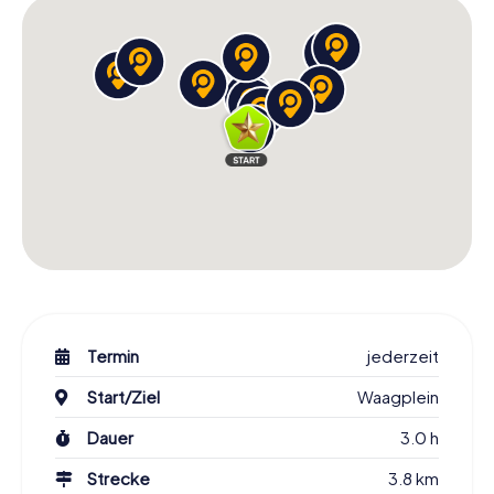
Sehenswürdigkeiten entdeckt, sondern auch unbekannte
Ecken und versteckte Schätze der Stadt kennengelernt.
Mit jeder gelösten Aufgabe sammelt ihr Punkte und könnt
euch mit anderen Teams messen, die ebenfalls an der
Schnitzeljagd teilgenommen haben.
Lasst euch auf dieses Abenteuer ein und erlebt
Leeuwarden auf eine ganz besondere Art. Die
Schnitzeljagd bietet euch die Möglichkeit, die Stadt auf
spielerische Weise zu erkunden und dabei unvergessliche
Erinnerungen zu sammeln. Seid ihr bereit, die Geheimnisse
Leeuwardens zu entdecken? Dann startet eure
Schnitzeljagd in Leeuwarden und taucht ein in die
faszinierende Welt dieser einzigartigen Stadt!
Termin
jederzeit
Start/Ziel
Waagplein
Dauer
3.0 h
Strecke
3.8 km