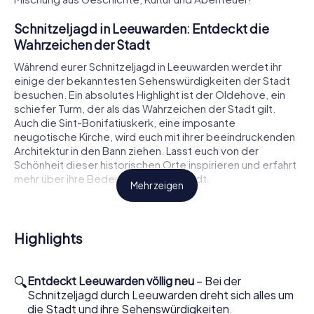
Schnitzeljagd in Leeuwarden: Entdeckt die
Wahrzeichen der Stadt
Während eurer Schnitzeljagd in Leeuwarden werdet ihr
einige der bekanntesten Sehenswürdigkeiten der Stadt
besuchen. Ein absolutes Highlight ist der Oldehove, ein
schiefer Turm, der als das Wahrzeichen der Stadt gilt.
Auch die Sint-Bonifatiuskerk, eine imposante
neugotische Kirche, wird euch mit ihrer beeindruckenden
Architektur in den Bann ziehen. Lasst euch von der
Schönheit dieser historischen Orte inspirieren und erfahrt
mehr über ihre Bedeutung für die Stadt.
Mehr zeigen
Ein weiteres Muss auf eurer Schnitzeljagd ist der
Achmeatoren. Dieser moderne Wolkenkratzer bietet
einen faszinierenden Kontrast zu den historischen Bauten
Highlights
und ist ein Zeichen für die moderne Entwicklung der
Stadt. Auch hier werdet ihr spannende Aufgaben lösen
und interessante Fakten über Leeuwarden erfahren.
🔍
Entdeckt Leeuwarden völlig neu
– Bei der
Schnitzeljagd durch Leeuwarden dreht sich alles um
So funktioniert die Schnitzeljagd in Leeuwarden
die Stadt und ihre Sehenswürdigkeiten.