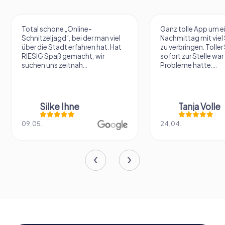
Total schöne „Online-
Ganz tolle App um e
Schnitzeljagd“, bei der man viel
Nachmittag mit vie
über die Stadt erfahren hat. Hat
zu verbringen. Tolle
RIESIG Spaß gemacht, wir
sofort zur Stelle war 
suchen uns zeitnah...
Probleme hatte....
Silke Ihne
Tanja Volle
09.05.
24.04.