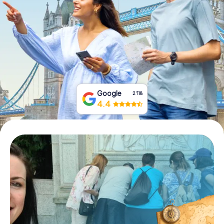
Tickets buchen
Gutscheine bestellen
Google
2‘118
4.4