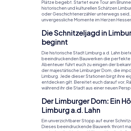
Plätze begebt. Startet eure Tour am Brunnen
historischen und kulturellen Schätzen Limbu
oder Geschichtenerzähler unterwegs seid, d
unvergessliche Momente im Herzen Hesse
Die Schnitzeljagd in Limbu
beginnt
Die historische Stadt Limburg a.d. Lahn bie
beeindruckenden Bauwerken die perfekte Ku
Abenteuer führt euch zu einigen der bekan
der majestätische Limburger Dom, die impo
Limburg. Jede dieser Stationen birgt ihre 
entdecken gilt. Bereitet euch darauf vor, 
während ihr die Stadt aus einer neuen Pers
Der Limburger Dom: Ein Hö
Limburg a.d. Lahn
Ein unverzichtbarer Stopp auf eurer Schnitze
Dieses beeindruckende Bauwerk thront maje