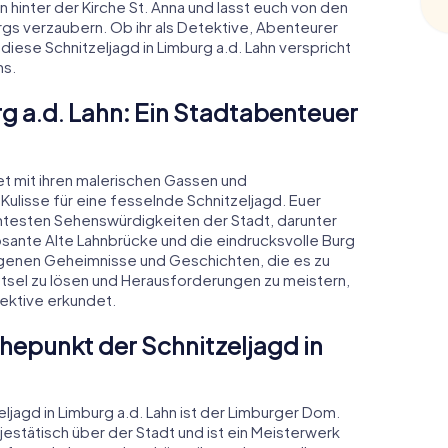
 hinter der Kirche St. Anna und lasst euch von den
rgs verzaubern. Ob ihr als Detektive, Abenteurer
iese Schnitzeljagd in Limburg a.d. Lahn verspricht
ns.
rg a.d. Lahn: Ein Stadtabenteuer
tet mit ihren malerischen Gassen und
lisse für eine fesselnde Schnitzeljagd. Euer
ntesten Sehenswürdigkeiten der Stadt, darunter
sante Alte Lahnbrücke und die eindrucksvolle Burg
eigenen Geheimnisse und Geschichten, die es zu
Rätsel zu lösen und Herausforderungen zu meistern,
pektive erkundet.
hepunkt der Schnitzeljagd in
ljagd in Limburg a.d. Lahn ist der Limburger Dom.
stätisch über der Stadt und ist ein Meisterwerk