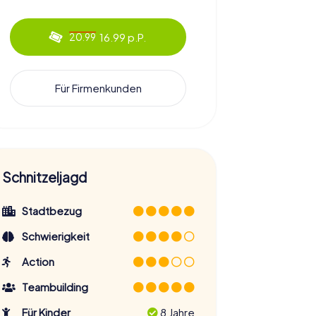
16.99 p.P.
20.99
Für Firmenkunden
Schnitzeljagd
Stadtbezug
Schwierigkeit
Action
Teambuilding
Für Kinder
8 Jahre