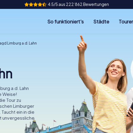
4.5/5 aus 222‘862 Bewertungen
So funktioniert's
Städte
Toure
agd Limburg a.d. Lahn
ahn
burg a.d. Lahn
e Weise!
die Tour zu
schen Limburger
Taucht ein in die
t unvergessliche