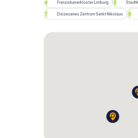
ihr euch auf eine spannende Reise voller Rä
Franziskanerkloster Limburg
Stadtk
Familie, Freunde oder Kollegen unterwegs s
Abenteuer für alle. Macht euch bereit, Limb
Diözesanes Zentrum Sankt Nikolaus
entdecken und unvergessliche Erinnerunge