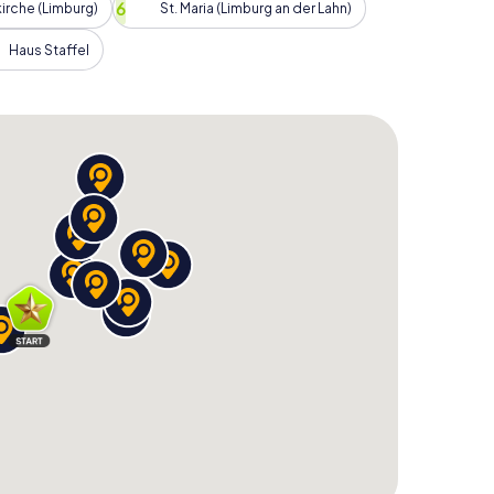
tsel und Herausforderungen begebt. Egal, ob ihr als
irche (Limburg)
St. Maria (Limburg an der Lahn)
eid, diese Schnitzeljagd verspricht Spaß und
urg a.d. Lahn aus einer neuen Perspektive zu
Haus Staffel
n zu sammeln!