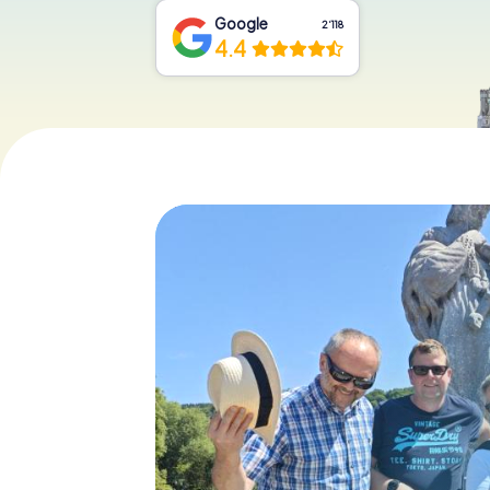
Google
2‘118
4.4