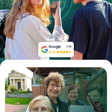
Tickets buchen
Gutscheine bestellen
Google
2‘118
4.4