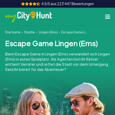
4.5/5 aus 223‘447 Bewertungen
Startseite
Städte
Lingen (Ems)
Escape Game Lingen (Ems)
So funktioniert's
Escape Game Lingen (Ems)
Städte
Beim Escape Game in Lingen (Ems) verwandelt sich Lingen
Touren
(Ems) in euren Spielplatz. Als Agenten löst ihr Rätsel,
enttarnt Verräter und rettet die Stadt vor dem Untergang.
Seid ihr bereit für das Abenteuer?
Teamevent
Tickets
INT
AT
CH
DE
ES
FR
UK
IE
IT
NL