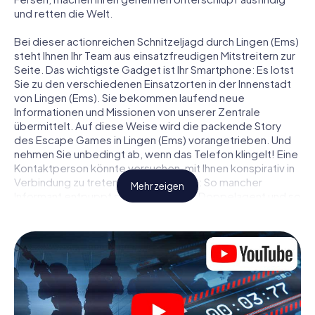
und retten die Welt.
Bei dieser actionreichen Schnitzeljagd durch Lingen (Ems)
steht Ihnen Ihr Team aus einsatzfreudigen Mitstreitern zur
Seite. Das wichtigste Gadget ist Ihr Smartphone: Es lotst
Sie zu den verschiedenen Einsatzorten in der Innenstadt
von Lingen (Ems). Sie bekommen laufend neue
Informationen und Missionen von unserer Zentrale
übermittelt. Auf diese Weise wird die packende Story
des Escape Games in Lingen (Ems) vorangetrieben. Und
nehmen Sie unbedingt ab, wenn das Telefon klingelt! Eine
Kontaktperson könnte versuchen, mit Ihnen konspirativ in
Verbindung zu treten … Doch Vorsicht: So mancher
Mehr zeigen
Informant entpuppt sich als dubioser Doppelagent und so
manche Information als bewusst gelegte falsche Fährte.
Seien Sie auf der Hut, ziehen Sie die richtigen Schlüsse
und vor allem: Vertrauen Sie niemandem!
Anders als in einem klassischen Escape Room in Lingen
(Ems) sind Sie also nicht in ein Zimmer eingesperrt, aus
dem Sie sich in einem vorgegebenen Zeitfenster
befreien müssen. Diese Smartphone Schnitzeljagd erklärt