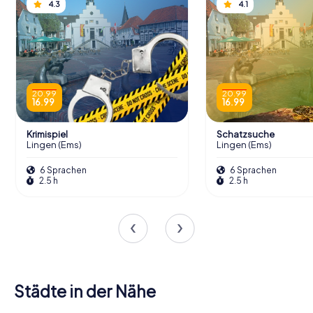
4.3
4.1
20.99
20.99
16.99
16.99
Krimispiel
Schatzsuche
Lingen (Ems)
Lingen (Ems)
6 Sprachen
6 Sprachen
2.5 h
2.5 h
Städte in der Nähe