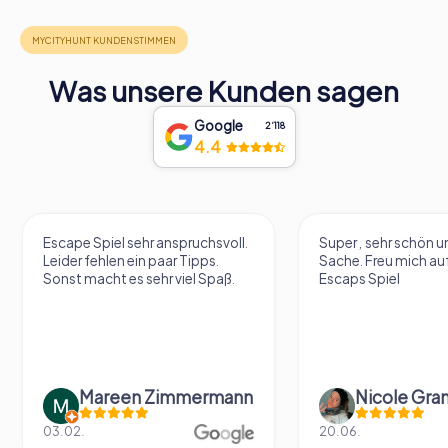
Was unsere Kunden sagen
Google
2‘118
4.4
Escape Spiel sehr anspruchsvoll.
Super , sehr schön un
Leider fehlen ein paar Tipps.
Sache. Freu mich au
Sonst macht es sehr viel Spaß.
Escaps Spiel
Mareen Zimmermann
Nicole Gra
03.02.
20.06.