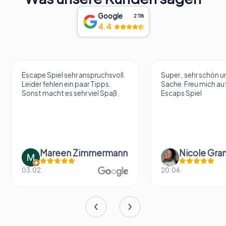
Google
2‘118
4.4
Escape Spiel sehr anspruchsvoll.
Super , sehr schön un
Leider fehlen ein paar Tipps.
Sache. Freu mich au
Sonst macht es sehr viel Spaß.
Escaps Spiel
Mareen Zimmermann
Nicole Gra
03.02.
20.06.