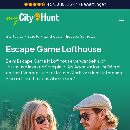
4.5/5 aus 223‘447 Bewertungen
Startseite
Städte
Lofthouse
Escape Game Lofthouse
So funktioniert's
Escape Game Lofthouse
Städte
Beim Escape Game in Lofthouse verwandelt sich
Touren
Lofthouse in euren Spielplatz. Als Agenten löst ihr Rätsel,
enttarnt Verräter und rettet die Stadt vor dem Untergang.
Seid ihr bereit für das Abenteuer?
Teamevent
Tickets
INT
AT
CH
DE
ES
FR
UK
IE
IT
NL