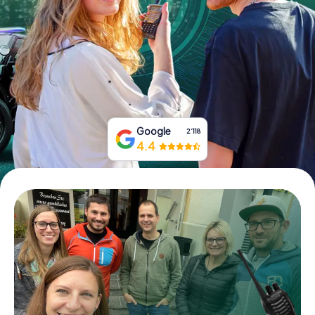
Tickets buchen
Gutscheine bestellen
Google
2‘118
4.4