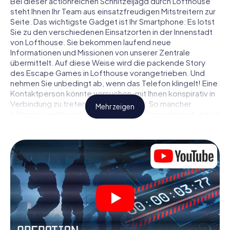
Bei dieser actionreichen Schnitzeljagd durch Lofthouse
steht Ihnen Ihr Team aus einsatzfreudigen Mitstreitern zur
Seite. Das wichtigste Gadget ist Ihr Smartphone: Es lotst
Sie zu den verschiedenen Einsatzorten in der Innenstadt
von Lofthouse. Sie bekommen laufend neue
Informationen und Missionen von unserer Zentrale
übermittelt. Auf diese Weise wird die packende Story
des Escape Games in Lofthouse vorangetrieben. Und
nehmen Sie unbedingt ab, wenn das Telefon klingelt! Eine
Kontaktperson könnte versuchen, mit Ihnen konspirativ in
Verbindung zu treten … Doch Vorsicht: So mancher
Mehr zeigen
Informant entpuppt sich als dubioser Doppelagent und so
manche Information als bewusst gelegte falsche Fährte.
Seien Sie auf der Hut, ziehen Sie die richtigen Schlüsse
und vor allem: Vertrauen Sie niemandem!
Anders als in einem klassischen Escape Room in
Lofthouse sind Sie also nicht in ein Zimmer eingesperrt,
aus dem Sie sich in einem vorgegebenen Zeitfenster
befreien müssen. Diese Smartphone Schnitzeljagd erklärt
ganz Lofthouse zu Ihrem persönlichen Spielfeld! Die
technische Voraussetzung für Ihr Agentenabenteuer in
Lofthouse: Ein Smartphone mit Zugang ins mobile