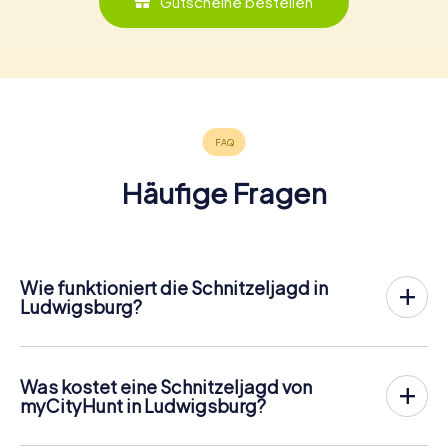
Gutscheine bestellen
Häufige Fragen
Wie funktioniert die Schnitzeljagd in
Ludwigsburg?
Bei myCityHunt wird Ludwigsburg zu eurem Spielfeld!
Alles, was ihr für den
Ablauf der Schnitzjagd
benötigt, ist
ein Ticketcode und ein internetfähiges Handy.
Was kostet eine Schnitzeljagd von
Am gewünschten Termin versammelst du dein Team im
myCityHunt in Ludwigsburg?
Stadtzentrum von Ludwigsburg. Dann geht es los: Dein
Der Preis für eine myCityHunt Schnitzeljagd in
Handy leitet dich und dein Team entlang der Schnitzeljagd
Ludwigsburg beträgt
16,99 pro Person
. Im Gegensatz zu