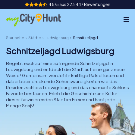
4.5/5 aus 223‘447 Bewertungen
Startseite
Städte
Ludwigsburg
Schnitzeljagd Ludwigsburg
So funktioniert's
Schnitzeljagd Ludwigsburg
Städte
Begebt euch auf eine aufregende Schnitzeljagd in
Touren
Ludwigsburg und entdeckt die Stadt auf eine ganz neue
Weise! Gemeinsam werdet ihr knifflige Rätsel lösen und
dabei beeindruckende Sehenswürdigkeiten wie das
Teamevent
Residenzschloss Ludwigsburg und das charmante Schloss
Favorite bestaunen. Erlebt die Geschichte und Kultur
Tickets
dieser faszinierenden Stadt im Freien und habt jede
Menge Spaß!
INT
AT
CH
DE
ES
FR
UK
IE
IT
NL