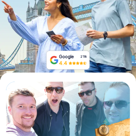
Tickets buchen
Gutscheine bestellen
Google
2‘118
4.4