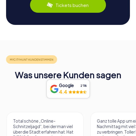
Tickets buchen
Was unsere Kunden sagen
Google
2‘118
4.4
Total schöne „Online-
Ganz tolle App um e
Schnitzeljagd“, bei der man viel
Nachmittag mit vie
über die Stadt erfahren hat. Hat
zu verbringen. Tolle