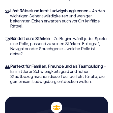
Ein weiteres Highlight auf eurer Schnitzeljagd in
Ludwigsburg ist das Schloss Favorite. Dieses Lustschloss,
🧩
Löst Rätsel und lernt Ludwigsburg kennen
– An den
das im 18. Jahrhundert erbaut wurde, liegt inmitten einer
wichtigen Sehenswürdigkeiten und weniger
idyllischen Parklandschaft und bietet euch die
bekannten Ecken erwarten euch vor Ort knifflige
Möglichkeit, die barocke Pracht von außen zu bewundern.
Rätsel.
Eure Aufgabe wird es sein, interessante Fakten über die
Geschichte und die Bedeutung dieses Ortes zu sammeln,
während ihr euch auf die nächste Herausforderung
🤝
Bündelt eure Stärken
– Zu Beginn wählt jeder Spieler
vorbereitet.
eine Rolle, passend zu seinen Stärken. Fotograf,
Navigator oder Sprachgenie – welche Rolle ist
Erlebt die Ludwigsburger Innenstadt bei der
deine?
Schnitzeljagd
Die Schnitzeljagd in Ludwigsburg führt euch auch zur
👥
Perfekt für Familien, Freunde und als Teambuilding
–
Stadtkirche Ludwigsburg, einem beeindruckenden
Ein mittlerer Schwierigkeitsgrad und hoher
Beispiel für die Architektur der Spätbarockzeit. Diese
Stadtbezug machen diese Tour perfekt für alle, die
Kirche ist ein bedeutendes Wahrzeichen der Stadt und
gemeinsam Ludwigsburg entdecken wollen.
bietet euch die Möglichkeit, mehr über die religiöse und
kulturelle Geschichte Ludwigsburgs zu erfahren. Auch hier
bleibt ihr im Freien, während ihr die Schönheit und die
historische Bedeutung dieses Bauwerks erkundet.
Schnitzeljagd in Ludwigsburg: Eine Reise durch