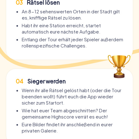
03
Rätsel lösen
An 8-12 sehenswerten Orten in der Stadt gilt
es, knifflige Rätsel zu lösen.
Habt ihr eine Station erreicht, startet
automatisch eure nächste Aufgabe.
Entlang der Tour erhält jeder Spieler außerdem
rollenspezifische Challenges.
04
Sieger werden
Wenn ihr alle Rätsel gelöst habt (oder die Tour
beenden wollt) führt euch die App wieder
sicher zum Startort.
Wie hat euer Team abgeschnitten? Der
gemeinsame Highscore verrät es euch!
Eure Bilder findet ihr anschließend in eurer
privaten Galerie.