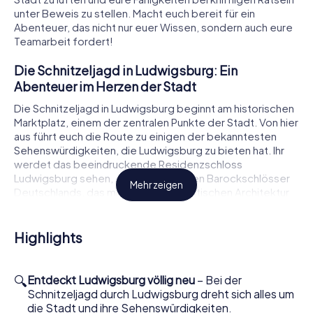
unter Beweis zu stellen. Macht euch bereit für ein
Abenteuer, das nicht nur euer Wissen, sondern auch eure
Teamarbeit fordert!
Die Schnitzeljagd in Ludwigsburg: Ein
Abenteuer im Herzen der Stadt
Die Schnitzeljagd in Ludwigsburg beginnt am historischen
Marktplatz, einem der zentralen Punkte der Stadt. Von hier
aus führt euch die Route zu einigen der bekanntesten
Sehenswürdigkeiten, die Ludwigsburg zu bieten hat. Ihr
werdet das beeindruckende Residenzschloss
Ludwigsburg sehen, eines der größten Barockschlösser
Mehr zeigen
Deutschlands, das mit seiner majestätischen Architektur
und den weitläufigen Gärten beeindruckt. Während eurer
Schnitzeljagd werdet ihr die Gelegenheit haben, die
faszinierende Geschichte dieses Ortes zu erfahren, ohne
Highlights
dass ihr das Schloss selbst betreten müsst.
Schnitzeljagd in Ludwigsburg: Entdeckt
🔍
Entdeckt Ludwigsburg völlig neu
– Bei der
historische Schätze
Schnitzeljagd durch Ludwigsburg dreht sich alles um
die Stadt und ihre Sehenswürdigkeiten.