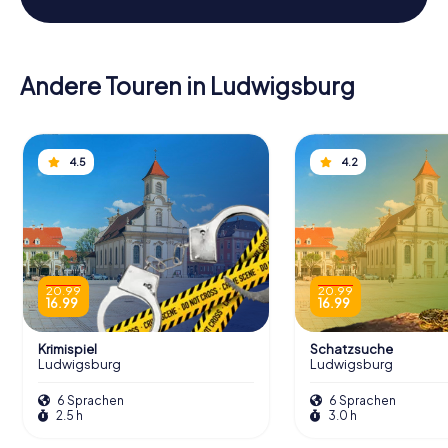
Andere Touren in Ludwigsburg
4.5
4.2
20.99
20.99
16.99
16.99
Krimispiel
Schatzsuche
Ludwigsburg
Ludwigsburg
6 Sprachen
6 Sprachen
2.5 h
3.0 h