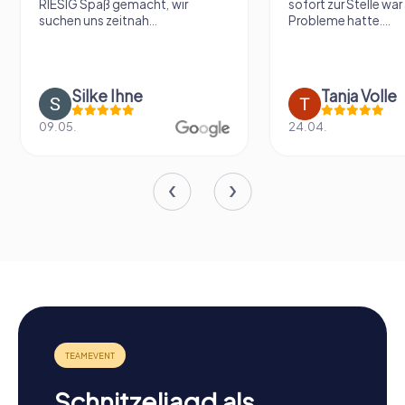
RIESIG Spaß gemacht, wir
sofort zur Stelle war 
suchen uns zeitnah...
Probleme hatte....
Silke Ihne
Tanja Volle
09.05.
24.04.
Schnitzeljagd als