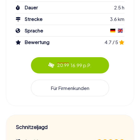
Abenteuer wird euch unvergessliche Erinnerungen
bescheren. Erlebt die Schönheit und die Geschichte
Dauer
2.5 h
dieser faszinierenden Stadt und zeigt, was in euch steckt,
Strecke
3.6 km
während ihr die Rätsel und Herausforderungen der
Schnitzeljagd meistert. Viel Spaß und Erfolg bei eurem
Sprache
Abenteuer in Ludwigsburg!
Bewertung
4.7 / 5
16.99 p.P.
20.99
Für Firmenkunden
Schnitzeljagd