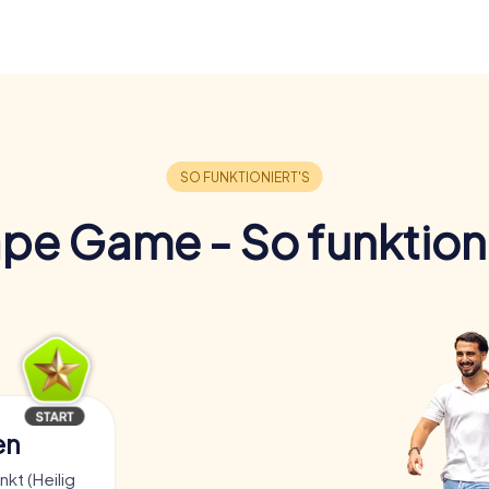
pe Game - So funktioni
en
kt (Heilig