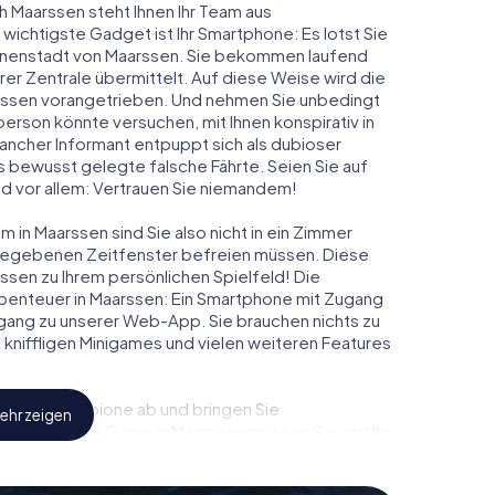
h Maarssen steht Ihnen Ihr Team aus
 wichtigste Gadget ist Ihr Smartphone: Es lotst Sie
Innenstadt von Maarssen. Sie bekommen laufend
er Zentrale übermittelt. Auf diese Weise wird die
ssen vorangetrieben. Und nehmen Sie unbedingt
person könnte versuchen, mit Ihnen konspirativ in
ancher Informant entpuppt sich als dubioser
 bewusst gelegte falsche Fährte. Seien Sie auf
und vor allem: Vertrauen Sie niemandem!
 in Maarssen sind Sie also nicht in ein Zimmer
rgegebenen Zeitfenster befreien müssen. Diese
ssen zu Ihrem persönlichen Spielfeld! Die
benteuer in Maarssen: Ein Smartphone mit Zugang
 Zugang zu unserer Web-App. Sie brauchen nichts zu
s, kniffligen Minigames und vielen weiteren Features
eindliche Spione ab und bringen Sie
ehr zeigen
iesem Escape Game in Maarssen müssen Sie und Ihr
 die Bösewichte aufzuhalten. Im Gegensatz zu
zu stillen Helden: Sie verewigen sich mit Ihrem