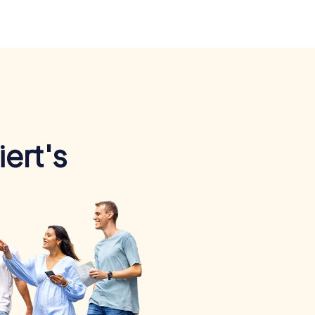
ert's