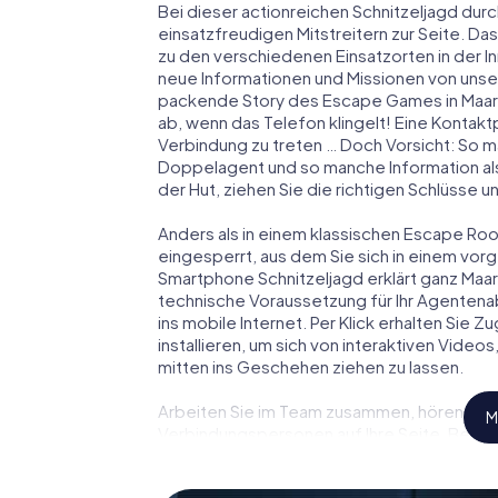
Bei dieser actionreichen Schnitzeljagd durc
einsatzfreudigen Mitstreitern zur Seite. Das
zu den verschiedenen Einsatzorten in der 
neue Informationen und Missionen von unser
packende Story des Escape Games in Maar
ab, wenn das Telefon klingelt! Eine Kontakt
Verbindung zu treten … Doch Vorsicht: So m
Doppelagent und so manche Information als
der Hut, ziehen Sie die richtigen Schlüsse 
Anders als in einem klassischen Escape Room
eingesperrt, aus dem Sie sich in einem vo
Smartphone Schnitzeljagd erklärt ganz Maar
technische Voraussetzung für Ihr Agentena
ins mobile Internet. Per Klick erhalten Sie
installieren, um sich von interaktiven Video
mitten ins Geschehen ziehen zu lassen.
Arbeiten Sie im Team zusammen, hören Sie f
M
Verbindungspersonen auf Ihre Seite. Bei d
Team mit allen Wassern gewaschen sein, um
James Bond und Co. werden Sie jedoch nicht 