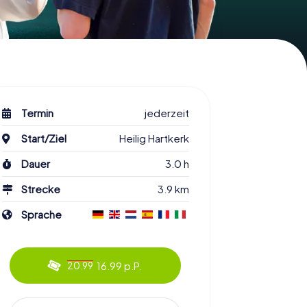
Termin
jederzeit
Start/Ziel
Heilig Hartkerk
Dauer
3.0 h
Strecke
3.9 km
Sprache
16.99 p.P.
20.99