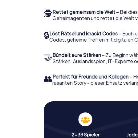
🕵
Rettet gemeinsam die Welt
– Bei dies
Geheimagenten und rettet die Welt v
🔒
Löst Rätsel und knackt Codes
– Euch e
Codes, geheime Treffen mit digitalen C
🤝
Bündelt eure Stärken
– Zu Beginn wähl
Stärken. Auslandsspion, IT-Experte od
👥
Perfekt für Freunde und Kollegen
– Ho
rasanten Story - dieser Einsatz verlan
2-33 Spieler
Jeder