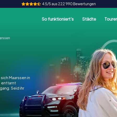
4.5/5 aus 222‘990 Bewertungen
So funktioniert's
Städte
Toure
arssen
sich Maarssen in
, enttarnt
gang. Seid ihr