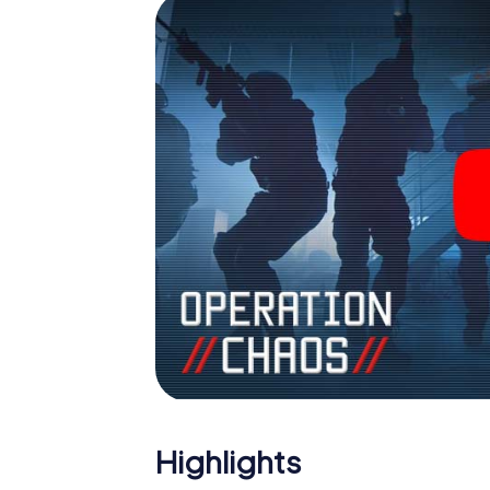
Team im Highscore von Maarssen und erhalte
Das myCityHunt Escape Game macht Maarsse
Holen Sie sich Ihre Tickets in die Welt de
Maarssen in einen Outdoor Escape Room!
Highlights