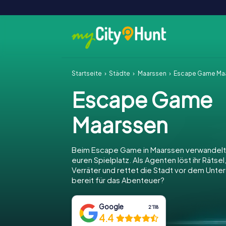
Startseite
Städte
Maarssen
Escape Game Ma
Escape Game
Maarssen
Beim Escape Game in Maarssen verwandelt 
euren Spielplatz. Als Agenten löst ihr Rätsel
Verräter und rettet die Stadt vor dem Unter
bereit für das Abenteuer?
Google
2‘118
4.4