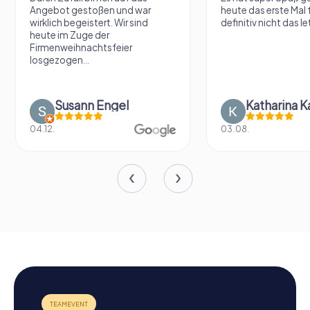
Angebot gestoßen und war
heute das erste Mal 
wirklich begeistert. Wir sind
definitiv nicht das le
heute im Zuge der
Firmenweihnachtsfeier
losgezogen...
Susann Engel
Katharina K
04.12.
03.08.