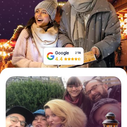
Tickets buchen
Gutscheine bestellen
Google
2‘118
4.4