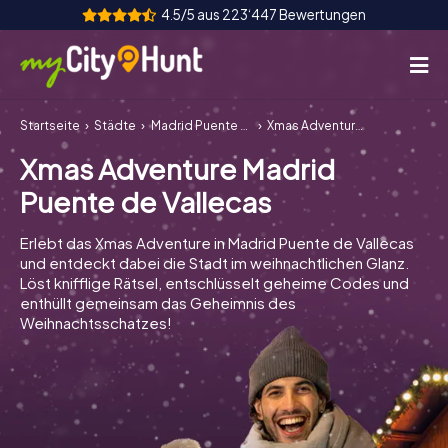
4.5/5 aus 223‘447 Bewertungen
Startseite
Städte
Madrid Puente de Vallecas
Xmas Adventure Madrid Puente de Vallecas
So funktioniert's
Xmas Adventure Madrid
Städte
Puente de Vallecas
Touren
Erlebt das Xmas Adventure in Madrid Puente de Vallecas
und entdeckt dabei die Stadt im weihnachtlichen Glanz.
Teamevent
Löst knifflige Rätsel, entschlüsselt geheime Codes und
enthüllt gemeinsam das Geheimnis des
Tickets
Weihnachtsschatzes!
INT
AT
CH
DE
ES
FR
UK
IE
IT
NL