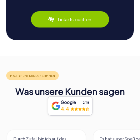
Tickets buchen
Was unsere Kunden sagen
Google
2‘118
4.4
Durch Zufall bin ich auf das
Es hat super Spaß 