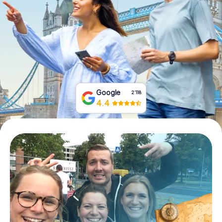
Tickets buchen
Gutscheine bestellen
Google
2‘118
4.4