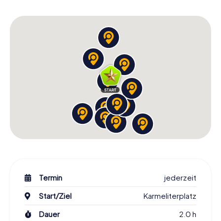
Geschichte und Kultur bei der Schnitzeljagd in
Mainz hautnah erleben
Die Schnitzeljagd in Mainz bietet euch die Möglichkeit, die
reiche Geschichte der Stadt hautnah zu erleben. Vom
römischen Mogontiacum bis zur heutigen modernen Stadt
hat Mainz viele Veränderungen durchlaufen. Auf eurer Tour
werdet ihr an historischen Orten vorbeikommen und
interessante Fakten über die Entwicklung der Stadt
erfahren. Die Aufgaben der Schnitzeljagd sind so
gestaltet, dass sie nicht nur die Sehenswürdigkeiten,
sondern auch die Geschichte und Kultur von Mainz auf
unterhaltsame Weise näherbringen.
Während der Schnitzeljagd in Mainz werdet ihr auch auf
berühmte Persönlichkeiten stoßen, die die Stadt geprägt
haben. Von Bischöfen bis zu Kaisern hat Mainz viele
bedeutende Figuren hervorgebracht, deren Geschichten
euch faszinieren werden. Diese Anekdoten sind in die
Termin
jederzeit
Aufgaben integriert, sodass ihr nicht nur die Stadt,
Start/Ziel
Karmeliterplatz
sondern auch ihre außergewöhnlichen Bewohner
kennenlernen könnt.
Dauer
2.0 h