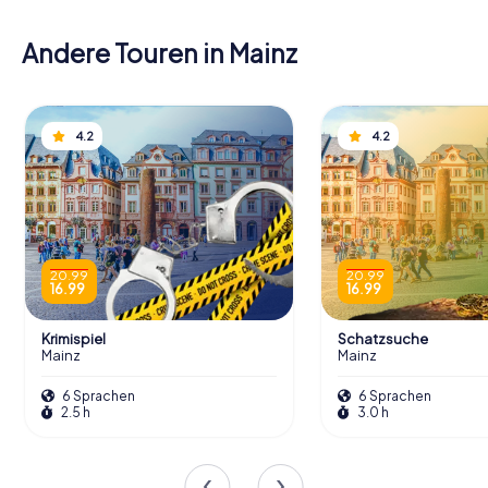
Andere Touren in Mainz
4.2
4.2
20.99
20.99
16.99
16.99
Krimispiel
Schatzsuche
Mainz
Mainz
6 Sprachen
6 Sprachen
2.5 h
3.0 h