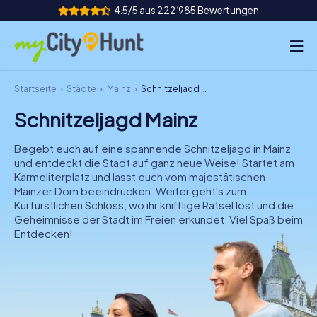
4.5/5 aus 222‘985 Bewertungen
Startseite
Städte
Mainz
Schnitzeljagd Mainz
So funktioniert's
Schnitzeljagd Mainz
Städte
Begebt euch auf eine spannende Schnitzeljagd in Mainz
Touren
und entdeckt die Stadt auf ganz neue Weise! Startet am
Karmeliterplatz und lasst euch vom majestätischen
Mainzer Dom beeindrucken. Weiter geht's zum
Teamevent
Kurfürstlichen Schloss, wo ihr knifflige Rätsel löst und die
Geheimnisse der Stadt im Freien erkundet. Viel Spaß beim
Tickets
Entdecken!
INT
AT
CH
DE
ES
FR
UK
IE
IT
NL