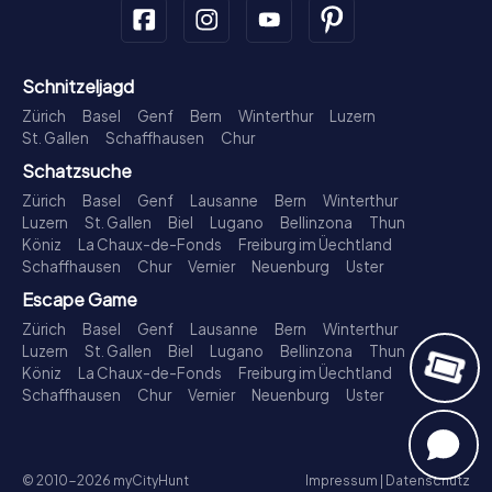
Schnitzeljagd
Zürich
Basel
Genf
Bern
Winterthur
Luzern
St. Gallen
Schaffhausen
Chur
Schatzsuche
Zürich
Basel
Genf
Lausanne
Bern
Winterthur
Luzern
St. Gallen
Biel
Lugano
Bellinzona
Thun
Köniz
La Chaux-de-Fonds
Freiburg im Üechtland
Schaffhausen
Chur
Vernier
Neuenburg
Uster
Escape Game
Zürich
Basel
Genf
Lausanne
Bern
Winterthur
Luzern
St. Gallen
Biel
Lugano
Bellinzona
Thun
Köniz
La Chaux-de-Fonds
Freiburg im Üechtland
Schaffhausen
Chur
Vernier
Neuenburg
Uster
© 2010-2026 myCityHunt
Impressum
|
Datenschutz