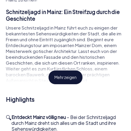
Schnitzeljagd in Mainz: Ein Streifzug durch die
Geschichte
Unsere Schnitzeljagd in Mainz führt euch zu einigen der
bekanntesten Sehenswürdigkeiten der Stadt, die alle im
Freien und ohne Eintritt zugänglich sind. Beginnt eure
Entdeckungstour am imposanten Mainzer Dom, einem
Meisterwerk gotischer Architektur. Lasst euch von der
beeindruckenden Fassade und den historischen
Geschichten, die sich um diesen Ort ranken, inspirieren.
Weiter geht es zum Kurfürstlichen Schloss, einem
barocken Bauwerk, das euch mit seiner prächtigen
Mehr zeigen
Außenansicht in Staunen versetzen wird.
Während der Schnitzeljagd in Mainz lernt ihr auch den
Dativius-Victor-Bogen kennen, ein antikes römisches
Highlights
Denkmal, das euch in die Zeit des römischen Reiches
zurückversetzt. Diese Sehenswürdigkeiten sind nur einige
der Highlights, die ihr auf eurer Tour entdecken werdet.
🔍
Entdeckt Mainz völlig neu
– Bei der Schnitzeljagd
Jede Station bietet euch die Möglichkeit, mehr über die
durch Mainz dreht sich alles um die Stadt und ihre
reiche Geschichte von Mainz zu erfahren und dabei
Sehenswürdigkeiten.