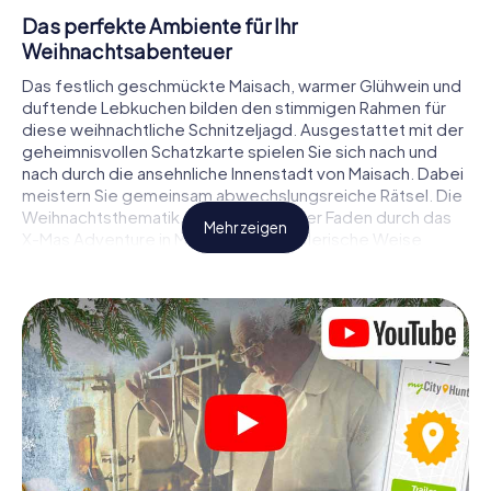
Das perfekte Ambiente für Ihr
Weihnachtsabenteuer
Das festlich geschmückte Maisach, warmer Glühwein und
duftende Lebkuchen bilden den stimmigen Rahmen für
diese weihnachtliche Schnitzeljagd. Ausgestattet mit der
geheimnisvollen Schatzkarte spielen Sie sich nach und
nach durch die ansehnliche Innenstadt von Maisach. Dabei
meistern Sie gemeinsam abwechslungsreiche Rätsel. Die
Weihnachtsthematik zieht sich als roter Faden durch das
Mehr zeigen
X-Mas Adventure in Maisach. Auf spielerische Weise
erfahren Sie faszinierende Anekdoten rund um das
nahende Weihnachtsfest. Wird es Ihnen gelingen, die
Hinweise richtig zu deuten und anderen Schatzsuchern
stets einen Schritt voraus zu sein?
Der Weihnachtsmarkt von Maisach als
Zwischenstopp
Stellen Sie ein kompetentes Team aus Freunden oder
Familienmitgliedern zusammen und begeben Sie sich
gemeinsam auf eine weihnachtliche Rätseltour durch