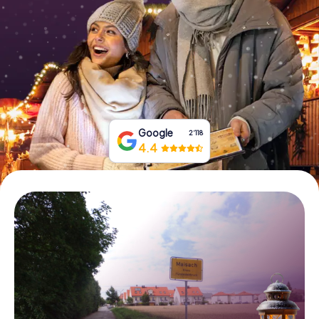
Tickets buchen
Gutscheine bestellen
Google
2‘118
4.4