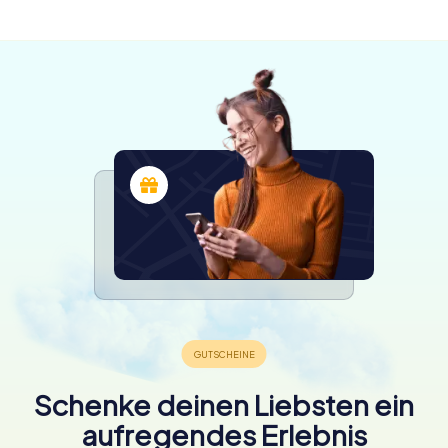
verfügbar
verfügbar
verfügbar
4.2
4.5
4.3
4.6
4.3
4.3
Schenke deinen Liebsten ein
aufregendes Erlebnis