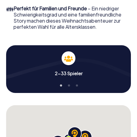
perfekten Weihnachtsfeier in Maisach erwartet: Spaß,
👪
Perfekt für Familien und Freunde
– Ein niedriger
Teambuilding und eine stimmungsvolle
Schwierigkeitsgrad und eine familienfreundliche
Weihnachtsthematik. Gönnen Sie Ihren Kollegen also
Story machen dieses Weihnachtsabenteuer zur
einen unvergesslichen Ausklang des Jahres und planen Sie
perfekten Wahl für alle Altersklassen.
unser X-Mas Adventure als Programmpunkt Ihrer
Weihnachtsfeier in Maisach ein!
2-33 Spieler