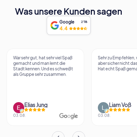
Was unsere Kunden sagen
Google
2‘118
4.4
War sehr gut, hat sehr viel Spaß
Sehr zu Empfehlen, 
gemacht und man lernt die
aber sicher nicht das
Stadt kennen. Und es schweißt
Hat echt Spaß gema
als Gruppe sehr zusammen.
Elias Jung
Liam Voß
03.08.
03.08.