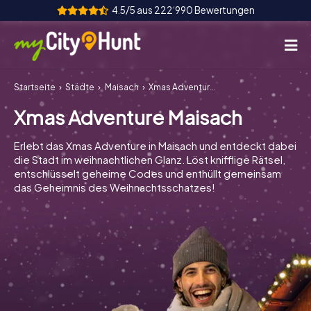
4.5/5 aus 222‘990 Bewertungen
Startseite
Städte
Maisach
Xmas Adventure Maisach
So funktioniert's
Xmas Adventure Maisach
Städte
Erlebt das Xmas Adventure in Maisach und entdeckt dabei
Touren
die Stadt im weihnachtlichen Glanz. Löst knifflige Rätsel,
entschlüsselt geheime Codes und enthüllt gemeinsam
das Geheimnis des Weihnachtsschatzes!
Teamevent
Tickets
INT
AT
CH
DE
ES
FR
UK
IE
IT
NL