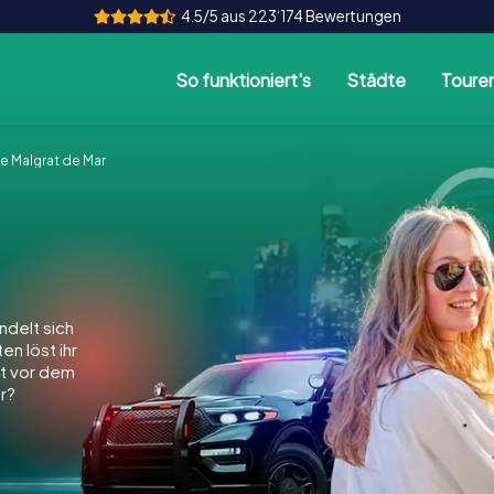
4.5/5 aus 223‘174 Bewertungen
So funktioniert's
Städte
Toure
 Malgrat de Mar
delt sich
en löst ihr
dt vor dem
r?