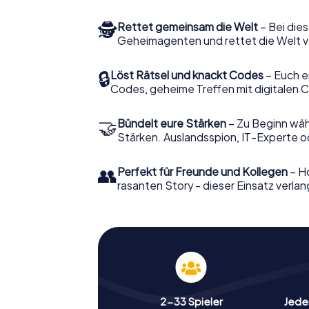
🕵
Rettet gemeinsam die Welt
– Bei dies
Geheimagenten und rettet die Welt v
🔒
Löst Rätsel und knackt Codes
– Euch e
Codes, geheime Treffen mit digitalen C
🤝
Bündelt eure Stärken
– Zu Beginn wähl
Stärken. Auslandsspion, IT-Experte od
👥
Perfekt für Freunde und Kollegen
– Ho
rasanten Story - dieser Einsatz verlan
2-33 Spieler
Jeder