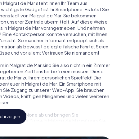
h Malgrat de Mar steht Ihnen Ihr Team aus
 wichtigste Gadget ist Ihr Smartphone: Es lotst Sie
Innenstadt von Malgrat de Mar. Sie bekommen
on unserer Zentrale übermittelt. Auf diese Weise
 in Malgrat de Mar vorangetrieben. Und nehmen
t! Eine Kontaktperson könnte versuchen, mit Ihnen
Vorsicht: So mancher Informant entpuppt sich als
ation als bewusst gelegte falsche Fährte. Seien
chlüsse und vor allem: Vertrauen Sie niemandem!
 in Malgrat de Mar sind Sie also nicht in ein Zimmer
rgegebenen Zeitfenster befreien müssen. Diese
at de Mar zu Ihrem persönlichen Spielfeld! Die
enteuer in Malgrat de Mar: Ein Smartphone mit
lten Sie Zugang zu unserer Web-App. Sie brauchen
ven Videos, kniffligen Minigames und vielen weiteren
ssen.
eindliche Spione ab und bringen Sie
ehr zeigen
iesem Escape Game in Malgrat de Mar müssen Sie
sein, um die Bösewichte aufzuhalten. Im Gegensatz
ht zu stillen Helden: Sie verewigen sich mit Ihrem