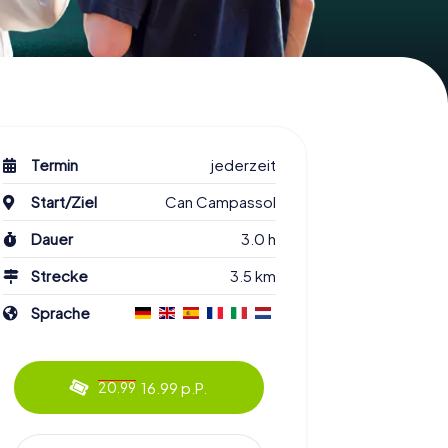
Termin
jederzeit
Start/Ziel
Can Campassol
Dauer
3.0 h
Strecke
3.5 km
Sprache
16.99 p.P.
20.99