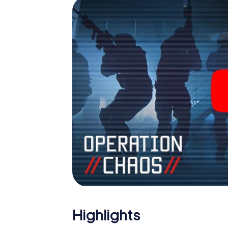
Team im Highscore von Malgrat de Mar und e
Bildergalerie. Das myCityHunt Escape Game
Erlebnisspielplatz. Holen Sie sich Ihre Tic
verwandeln Sie Malgrat de Mar in einen O
Highlights