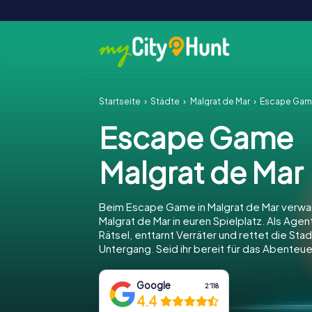
Startseite
Städte
Malgrat de Mar
Escape Game
Escape Game
Malgrat de Mar
Beim Escape Game in Malgrat de Mar verwan
Malgrat de Mar in euren Spielplatz. Als Agent
Rätsel, enttarnt Verräter und rettet die Sta
Untergang. Seid ihr bereit für das Abenteue
Google
2‘118
4.4