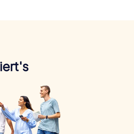
ert's