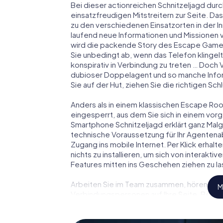
Bei dieser actionreichen Schnitzeljagd durc
einsatzfreudigen Mitstreitern zur Seite. Das
zu den verschiedenen Einsatzorten in der 
laufend neue Informationen und Missionen v
wird die packende Story des Escape Games
Sie unbedingt ab, wenn das Telefon klingel
konspirativ in Verbindung zu treten … Doch 
dubioser Doppelagent und so manche Inform
Sie auf der Hut, ziehen Sie die richtigen S
Anders als in einem klassischen Escape Room
eingesperrt, aus dem Sie sich in einem vo
Smartphone Schnitzeljagd erklärt ganz Malgr
technische Voraussetzung für Ihr Agentenab
Zugang ins mobile Internet. Per Klick erha
nichts zu installieren, um sich von interakti
Features mitten ins Geschehen ziehen zu la
Arbeiten Sie im Team zusammen, hören Sie f
M
Verbindungspersonen auf Ihre Seite. Bei d
und Ihr Team mit allen Wassern gewaschen 
zu James Bond und Co. werden Sie jedoch nic