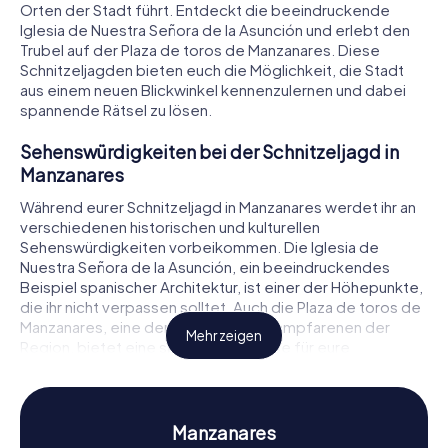
Orten der Stadt führt. Entdeckt die beeindruckende
Iglesia de Nuestra Señora de la Asunción und erlebt den
Trubel auf der Plaza de toros de Manzanares. Diese
Schnitzeljagden bieten euch die Möglichkeit, die Stadt
aus einem neuen Blickwinkel kennenzulernen und dabei
spannende Rätsel zu lösen.
Sehenswürdigkeiten bei der Schnitzeljagd in
Manzanares
Während eurer Schnitzeljagd in Manzanares werdet ihr an
verschiedenen historischen und kulturellen
Sehenswürdigkeiten vorbeikommen. Die Iglesia de
Nuestra Señora de la Asunción, ein beeindruckendes
Beispiel spanischer Architektur, ist einer der Höhepunkte,
die ihr nicht verpassen solltet. Auch die Plaza de toros de
Manzanares, eine der ältesten Stierkampfarenen der
Mehr zeigen
Region, bietet eine spannende Kulisse für eure
Rätsellösungen. Ein weiteres Highlight ist die Casa-
Mirador de Azuer, von der aus ihr einen fantastischen Blick
über die Stadt genießen könnt. Jede dieser
Sehenswürdigkeiten birgt ihre eigenen Geheimnisse, die
Manzanares
ihr während eurer Schnitzeljagd in Manzanares entdecken