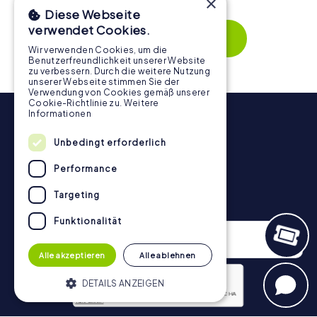
×
wird. Die interaktiven Aufgaben fördern das
Diese Webseite
Zusammenspiel und erzeugen einen echten Teamspirit.
verwendet Cookies.
Dank der einfachen Handhabung über das Smartphone
Mehr zeigen
behält ihr jederzeit den Überblick. So wird die
Wir verwenden Cookies, um die
Benutzerfreundlichkeit unserer Website
Schnitzeljagd in Manzanares für jedes Team – klein wie
zu verbessern. Durch die weitere Nutzung
groß – zu einem Highlight.
unserer Webseite stimmen Sie der
Verwendung von Cookies gemäß unserer
Cookie-Richtlinie zu.
Weitere
Informationen
Unbedingt erforderlich
Performance
Targeting
Newsletter
Funktionalität
Alle akzeptieren
Alle ablehnen
DETAILS ANZEIGEN