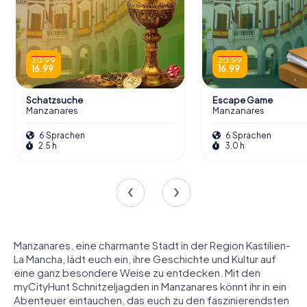
20.99
20.99
16.99
16.99
Schatzsuche
Escape Game
Manzanares
Manzanares
6 Sprachen
6 Sprachen
2.5 h
3.0 h
Manzanares, eine charmante Stadt in der Region Kastilien-
La Mancha, lädt euch ein, ihre Geschichte und Kultur auf
eine ganz besondere Weise zu entdecken. Mit den
myCityHunt Schnitzeljagden in Manzanares könnt ihr in ein
Abenteuer eintauchen, das euch zu den faszinierendsten