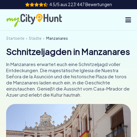
4.5/5 aus 223‘447 Bewertungen
Startseite
Städte
Manzanares
So funktioniert's
Schnitzeljagden in Manzanares
Städte
In Manzanares erwartet euch eine Schnitzeljagd voller
Touren
Entdeckungen. Die majestätische Iglesia de Nuestra
Señora de la Asunción und die historische Plaza de toros
de Manzanares laden euch ein, in die Geschichte
Teamevent
einzutauchen. Genießt die Aussicht vom Casa-Mirador de
Azuer und erlebt die Kultur hautnah.
Tickets
INT
AT
CH
DE
ES
FR
UK
IE
IT
NL