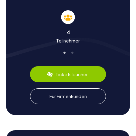
könnt.
Geschichte und Kultur entdecken bei der
Schnitzeljagd in Manzanares
4
Die myCityHunt Schnitzeljagden in Manzanares sind nicht
Teilnehmer
nur ein Abenteuer, sondern auch eine Reise durch die
Geschichte und Kultur der Stadt. Manzanares hat eine
reiche Vergangenheit, die bis ins Mittelalter zurückreicht.
Die Stadt war einst ein wichtiger Knotenpunkt auf der
Handelsroute zwischen Kastilien und Andalusien. Diese
historische Bedeutung spiegelt sich in den prächtigen
Tickets buchen
Gebäuden und Denkmälern wider, die ihr während der
Schnitzeljagd erkunden könnt. Wusstet ihr, dass
Manzanares für seine Weinproduktion bekannt ist? Die
Region bietet einige der besten Weine Spaniens, die ihr
Für Firmenkunden
unbedingt probieren solltet. Ebenso könnt ihr die lokale
Gastronomie entdecken, die für ihre köstlichen
Manchego-Käse-Spezialitäten berühmt ist.
Nach der Schnitzeljagd in Manzanares die
Umgebung erkunden