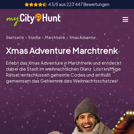
4.5/5 aus 223‘447 Bewertungen
Startseite
Städte
Marchtrenk
Xmas Adventure Marchtrenk
So funktioniert's
Xmas Adventure Marchtrenk
Städte
Erlebt das Xmas Adventure in Marchtrenk und entdeckt
Touren
dabei die Stadt im weihnachtlichen Glanz. Löst knifflige
Rätsel, entschlüsselt geheime Codes und enthüllt
gemeinsam das Geheimnis des Weihnachtsschatzes!
Teamevent
Tickets
INT
AT
CH
DE
ES
FR
UK
IE
IT
NL