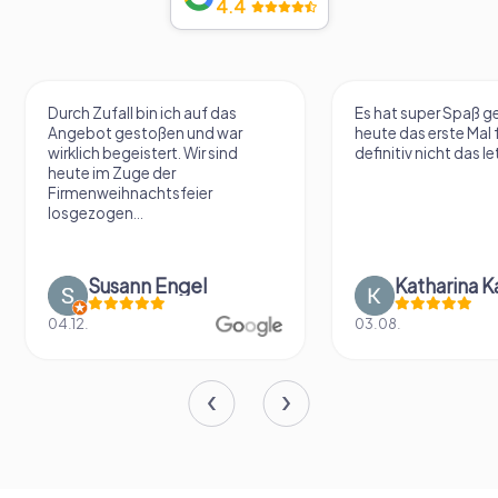
4.4
Durch Zufall bin ich auf das
Es hat super Spaß 
Angebot gestoßen und war
heute das erste Mal 
wirklich begeistert. Wir sind
definitiv nicht das le
heute im Zuge der
Firmenweihnachtsfeier
losgezogen...
Susann Engel
Katharina K
04.12.
03.08.