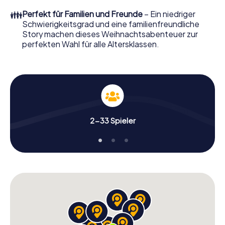
perfekten Weihnachtsfeier in Marchtrenk erwartet: Spaß,
👪
Perfekt für Familien und Freunde
– Ein niedriger
Teambuilding und eine stimmungsvolle
Schwierigkeitsgrad und eine familienfreundliche
Weihnachtsthematik. Gönnen Sie Ihren Kollegen also
Story machen dieses Weihnachtsabenteuer zur
einen unvergesslichen Ausklang des Jahres und planen Sie
perfekten Wahl für alle Altersklassen.
unser X-Mas Adventure als Programmpunkt Ihrer
Weihnachtsfeier in Marchtrenk ein!
2-33 Spieler