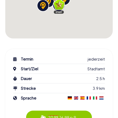
Termin
jederzeit
Start/Ziel
Stadtamt
Dauer
2.5 h
Strecke
3.9 km
Sprache
16.99 p.P.
20.99