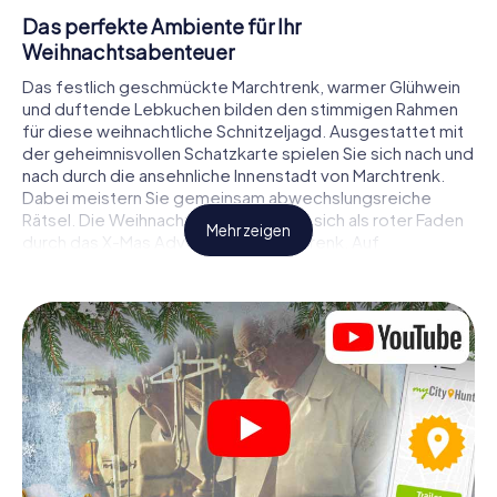
Das perfekte Ambiente für Ihr
Weihnachtsabenteuer
Das festlich geschmückte Marchtrenk, warmer Glühwein
und duftende Lebkuchen bilden den stimmigen Rahmen
für diese weihnachtliche Schnitzeljagd. Ausgestattet mit
der geheimnisvollen Schatzkarte spielen Sie sich nach und
nach durch die ansehnliche Innenstadt von Marchtrenk.
Dabei meistern Sie gemeinsam abwechslungsreiche
Rätsel. Die Weihnachtsthematik zieht sich als roter Faden
Mehr zeigen
durch das X-Mas Adventure in Marchtrenk. Auf
spielerische Weise erfahren Sie faszinierende Anekdoten
rund um das nahende Weihnachtsfest. Wird es Ihnen
gelingen, die Hinweise richtig zu deuten und anderen
Schatzsuchern stets einen Schritt voraus zu sein?
Der Weihnachtsmarkt von Marchtrenk als
Zwischenstopp
Stellen Sie ein kompetentes Team aus Freunden oder
Familienmitgliedern zusammen und begeben Sie sich
gemeinsam auf eine weihnachtliche Rätseltour durch