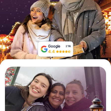
Tickets buchen
Gutscheine bestellen
Google
2‘118
4.4