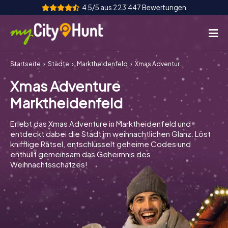
4.5/5 aus 223‘447 Bewertungen
Startseite
Städte
Marktheidenfeld
Xmas Adventure Marktheidenfeld
So funktioniert's
Xmas Adventure
Städte
Marktheidenfeld
Touren
Erlebt das Xmas Adventure in Marktheidenfeld und
entdeckt dabei die Stadt im weihnachtlichen Glanz. Löst
Teamevent
knifflige Rätsel, entschlüsselt geheime Codes und
enthüllt gemeinsam das Geheimnis des
Tickets
Weihnachtsschatzes!
INT
AT
CH
DE
ES
FR
UK
IE
IT
NL