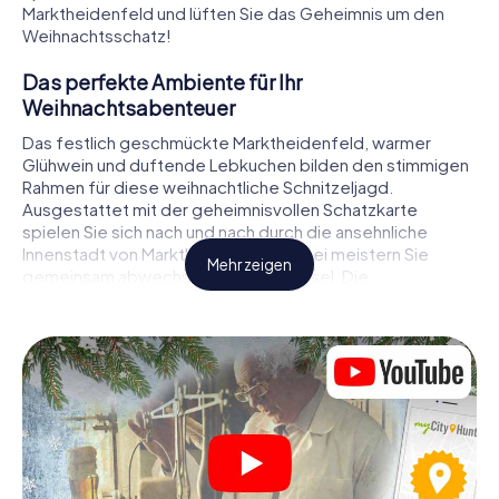
Marktheidenfeld und lüften Sie das Geheimnis um den
Weihnachtsschatz!
Das perfekte Ambiente für Ihr
Weihnachtsabenteuer
Das festlich geschmückte Marktheidenfeld, warmer
Glühwein und duftende Lebkuchen bilden den stimmigen
Rahmen für diese weihnachtliche Schnitzeljagd.
Ausgestattet mit der geheimnisvollen Schatzkarte
spielen Sie sich nach und nach durch die ansehnliche
Innenstadt von Marktheidenfeld. Dabei meistern Sie
Mehr zeigen
gemeinsam abwechslungsreiche Rätsel. Die
Weihnachtsthematik zieht sich als roter Faden durch das
X-Mas Adventure in Marktheidenfeld. Auf spielerische
Weise erfahren Sie faszinierende Anekdoten rund um das
nahende Weihnachtsfest. Wird es Ihnen gelingen, die
Hinweise richtig zu deuten und anderen Schatzsuchern
stets einen Schritt voraus zu sein?
Der Weihnachtsmarkt von Marktheidenfeld als
Zwischenstopp