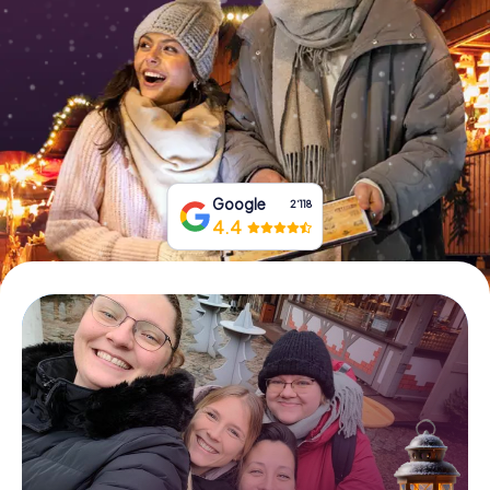
Tickets buchen
Gutscheine bestellen
Google
2‘118
4.4