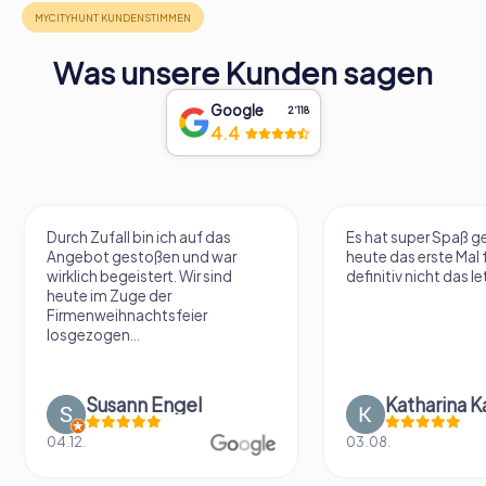
Was unsere Kunden sagen
Google
2‘118
4.4
Durch Zufall bin ich auf das
Es hat super Spaß 
Angebot gestoßen und war
heute das erste Mal 
wirklich begeistert. Wir sind
definitiv nicht das le
heute im Zuge der
Firmenweihnachtsfeier
losgezogen...
Susann Engel
Katharina K
04.12.
03.08.