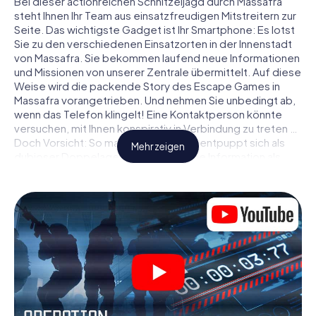
Bei dieser actionreichen Schnitzeljagd durch Massafra
steht Ihnen Ihr Team aus einsatzfreudigen Mitstreitern zur
Seite. Das wichtigste Gadget ist Ihr Smartphone: Es lotst
Sie zu den verschiedenen Einsatzorten in der Innenstadt
von Massafra. Sie bekommen laufend neue Informationen
und Missionen von unserer Zentrale übermittelt. Auf diese
Weise wird die packende Story des Escape Games in
Massafra vorangetrieben. Und nehmen Sie unbedingt ab,
wenn das Telefon klingelt! Eine Kontaktperson könnte
versuchen, mit Ihnen konspirativ in Verbindung zu treten …
Doch Vorsicht: So mancher Informant entpuppt sich als
Mehr zeigen
dubioser Doppelagent und so manche Information als
bewusst gelegte falsche Fährte. Seien Sie auf der Hut,
ziehen Sie die richtigen Schlüsse und vor allem: Vertrauen
Sie niemandem!
Anders als in einem klassischen Escape Room in Massafra
sind Sie also nicht in ein Zimmer eingesperrt, aus dem Sie
sich in einem vorgegebenen Zeitfenster befreien
müssen. Diese Smartphone Schnitzeljagd erklärt ganz
Massafra zu Ihrem persönlichen Spielfeld! Die technische
Voraussetzung für Ihr Agentenabenteuer in Massafra: Ein
Smartphone mit Zugang ins mobile Internet. Per Klick