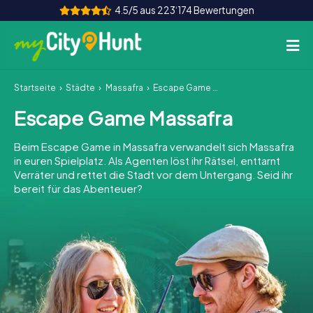
4.5/5 aus 223‘174 Bewertungen
Startseite
Städte
Massafra
Escape Game Massafra
So funktioniert's
Escape Game Massafra
Städte
Beim Escape Game in Massafra verwandelt sich Massafra
Touren
in euren Spielplatz. Als Agenten löst ihr Rätsel, enttarnt
Verräter und rettet die Stadt vor dem Untergang. Seid ihr
bereit für das Abenteuer?
Teamevent
Tickets
INT
AT
CH
DE
ES
FR
UK
IE
IT
NL