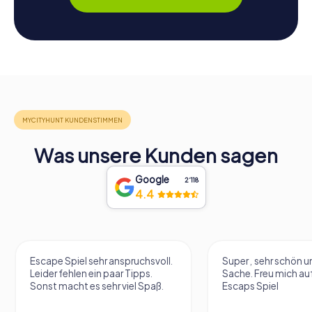
Was unsere Kunden sagen
Google
2‘118
4.4
l.
Super , sehr schön und eine tolle
Sehr cooler V
Sache. Freu mich aufs nächste
Escaps Spiel