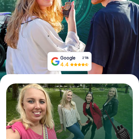
Tickets buchen
Gutscheine bestellen
Google
2‘118
4.4