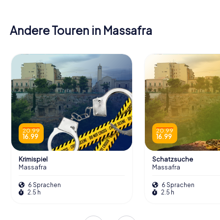
Andere Touren in Massafra
20.99
20.99
16.99
16.99
Krimispiel
Schatzsuche
Massafra
Massafra
6 Sprachen
6 Sprachen
2.5 h
2.5 h