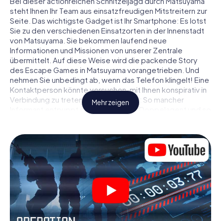
Bei dieser actionreichen Schnitzeljagd durch Matsuyama
steht Ihnen Ihr Team aus einsatzfreudigen Mitstreitern zur
Seite. Das wichtigste Gadget ist Ihr Smartphone: Es lotst
Sie zu den verschiedenen Einsatzorten in der Innenstadt
von Matsuyama. Sie bekommen laufend neue
Informationen und Missionen von unserer Zentrale
übermittelt. Auf diese Weise wird die packende Story
des Escape Games in Matsuyama vorangetrieben. Und
nehmen Sie unbedingt ab, wenn das Telefon klingelt! Eine
Kontaktperson könnte versuchen, mit Ihnen konspirativ in
Verbindung zu treten … Doch Vorsicht: So mancher
Mehr zeigen
Informant entpuppt sich als dubioser Doppelagent und so
manche Information als bewusst gelegte falsche Fährte.
Seien Sie auf der Hut, ziehen Sie die richtigen Schlüsse
und vor allem: Vertrauen Sie niemandem!
Anders als in einem klassischen Escape Room in
Matsuyama sind Sie also nicht in ein Zimmer eingesperrt,
aus dem Sie sich in einem vorgegebenen Zeitfenster
befreien müssen. Diese Smartphone Schnitzeljagd erklärt
ganz Matsuyama zu Ihrem persönlichen Spielfeld! Die
technische Voraussetzung für Ihr Agentenabenteuer in
Matsuyama: Ein Smartphone mit Zugang ins mobile