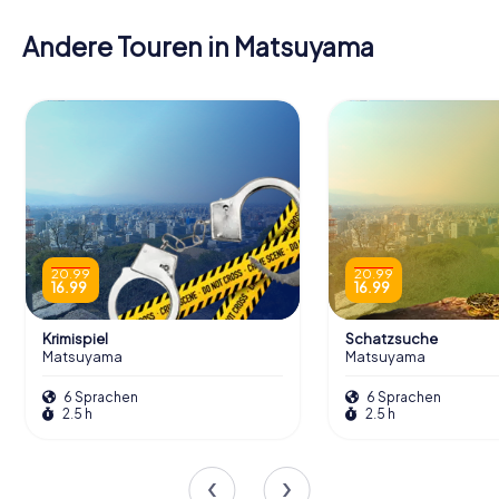
Andere Touren in Matsuyama
20.99
20.99
16.99
16.99
Krimispiel
Schatzsuche
Matsuyama
Matsuyama
6 Sprachen
6 Sprachen
2.5 h
2.5 h