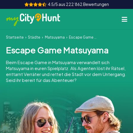
4.5/5 aus 222‘862 Bewertungen
Startseite
Städte
Matsuyama
Escape Game Matsuyama
So funktioniert's
Escape Game Matsuyama
Städte
Beim Escape Game in Matsuyama verwandelt sich
Touren
Matsuyama in euren Spielplatz. Als Agenten löst ihr Rätsel,
enttarnt Verräter und rettet die Stadt vor dem Untergang.
Seid ihr bereit für das Abenteuer?
Teamevent
Tickets
INT
AT
CH
DE
ES
FR
UK
IE
IT
NL