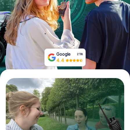
Tickets buchen
Gutscheine bestellen
Google
2‘118
4.4